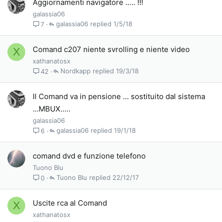
Aggiornamenti navigatore ..... !!!
galassia06
galassia06
1/5/18
7
Comand c207 niente svrolling e niente video
X
xathanatosx
Nordkapp
19/3/18
42
Il Comand va in pensione ... sostituito dal sistema
...MBUX.....
galassia06
galassia06
19/1/18
6
comand dvd e funzione telefono
Tuono Blu
Tuono Blu
22/12/17
0
Uscite rca al Comand
X
xathanatosx