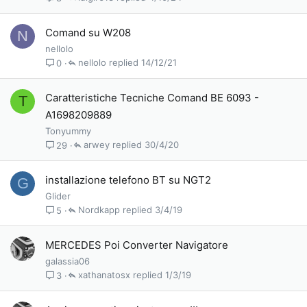
Comand su W208
N
nellolo
nellolo
14/12/21
0
Caratteristiche Tecniche Comand BE 6093 -
T
A1698209889
Tonyummy
arwey
30/4/20
29
installazione telefono BT su NGT2
G
Glider
Nordkapp
3/4/19
5
MERCEDES Poi Converter Navigatore
galassia06
xathanatosx
1/3/19
3