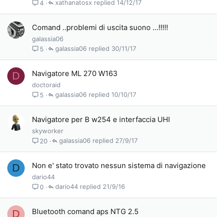
xathanatosx
14/12/17
4
Comand ..problemi di uscita suono ...!!!!!
galassia06
galassia06
30/11/17
5
Navigatore ML 270 W163
D
doctoraid
galassia06
10/10/17
5
Navigatore per B w254 e interfaccia UHI
skyworker
galassia06
27/9/17
20
Non e' stato trovato nessun sistema di navigazione
D
dario44
dario44
21/9/16
0
Bluetooth comand aps NTG 2.5
D