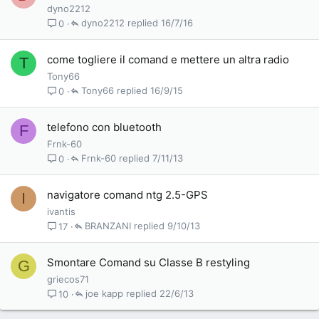
dyno2212
dyno2212
16/7/16
0
come togliere il comand e mettere un altra radio
T
Tony66
Tony66
16/9/15
0
telefono con bluetooth
F
Frnk-60
Frnk-60
7/11/13
0
navigatore comand ntg 2.5-GPS
I
ivantis
BRANZANI
9/10/13
17
Smontare Comand su Classe B restyling
G
griecos71
joe kapp
22/6/13
10