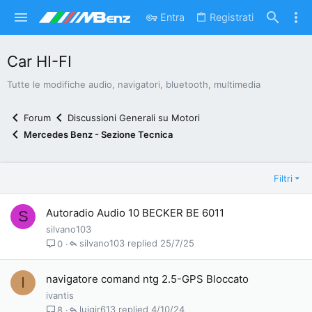
Entra
Registrati
Car HI-FI
Tutte le modifiche audio, navigatori, bluetooth, multimedia
Forum
Discussioni Generali su Motori
Mercedes Benz - Sezione Tecnica
Filtri
Autoradio Audio 10 BECKER BE 6011
S
silvano103
silvano103
25/7/25
0
navigatore comand ntg 2.5-GPS Bloccato
I
ivantis
luigir613
4/10/24
8