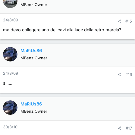
MBenz Owner
24/8/09
#15
ma devo collegere uno dei cavi alla luce della retro marcia?
MaRiUs86
MBenz Owner
24/8/09
#16
si ....
MaRiUs86
MBenz Owner
30/3/10
#17