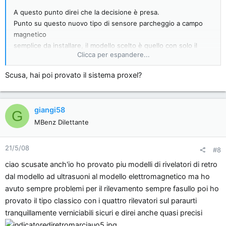
A questo punto direi che la decisione è presa.
Punto su questo nuovo tipo di sensore parcheggio a campo
magnetico
semplice da installare, il modello scelto è quello con solo il
Clicca per espandere...
beep e senza il display xkè credo che a livello funzionale possa
bastare.
Scusa, hai poi provato il sistema proxel?
P.S. Per chi avesse delle foto o mereriale su come smontare il
paraurti posteriore prego di voler postare
giangi58
G
ve ne sarei grato.
MBenz Dilettante
ciao
21/5/08
#8
ciao scusate anch'io ho provato piu modelli di rivelatori di retro
dal modello ad ultrasuoni al modello elettromagnetico ma ho
avuto sempre problemi per il rilevamento sempre fasullo poi ho
provato il tipo classico con i quattro rilevatori sul paraurti
tranquillamente verniciabili sicuri e direi anche quasi precisi