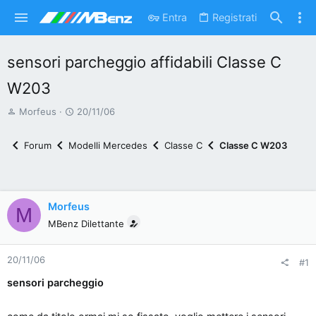
Entra
Registrati
sensori parcheggio affidabili Classe C
W203
A
D
Morfeus
20/11/06
u
a
t
t
Forum
Modelli Mercedes
Classe C
Classe C W203
o
a
r
d
e
'
d
i
Morfeus
M
i
n
MBenz Dilettante
s
i
c
z
20/11/06
#1
u
i
s
o
sensori parcheggio
s
i