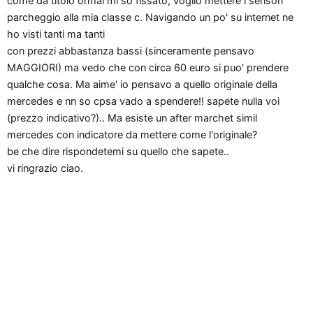
come da titolo ormai mi so fissato, voglio mettere i sensori
o
parcheggio alla mia classe c. Navigando un po' su internet ne
n
ho visti tanti ma tanti
e
con prezzi abbastanza bassi (sinceramente pensavo
MAGGIORI) ma vedo che con circa 60 euro si puo' prendere
qualche cosa. Ma aime' io pensavo a quello originale della
mercedes e nn so cpsa vado a spendere!! sapete nulla voi
(prezzo indicativo?).. Ma esiste un after marchet simil
mercedes con indicatore da mettere come l'originale?
be che dire rispondetemi su quello che sapete..
vi ringrazio ciao.