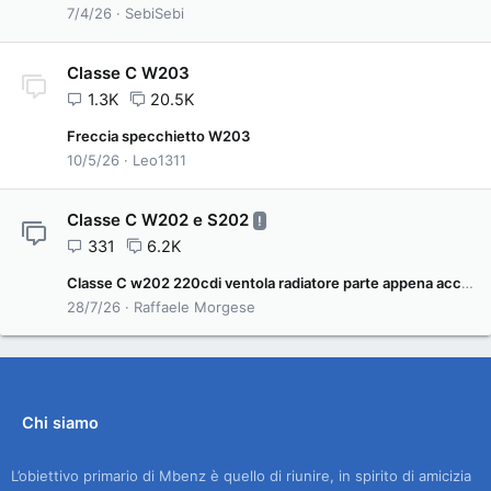
7/4/26
SebiSebi
Classe C W203
1.3K
20.5K
Freccia specchietto W203
10/5/26
Leo1311
Classe C W202 e S202
!
331
6.2K
Classe C w202 220cdi ventola radiatore parte appena accesa
28/7/26
Raffaele Morgese
Chi siamo
L’obiettivo primario di Mbenz è quello di riunire, in spirito di amicizia