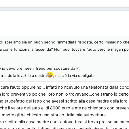
ltri speriamo sia un buon segno l'immediata risposta, certo immagino che
ra come funziona la faccenda? Non puoi toccare l'auto perchè magari p
e io devo premere il freno per spostare da P.
tra, della leva? Io a destra
, ma c'è la via obbligata.
are l'auto oppure no... infatti ho ricevuto una telefonata dalla co
loro preventivo poiche' loro non lo trovavano...che strano io cert
no stupefatto del fatto che avessi scritto alla casa madre della loro
o che il valore dell'auto e' di 8000 euro e me ne chiedono con preven
madre gli ha chiesto uno storico della mia autovettura.
 scritto alla casa madre che l'autovettura si trova presso un mec
rotrarre per molto l'attesa di una loro eventuale risposta in merito a