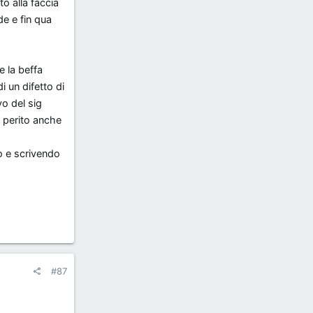
to alla faccia
de e fin qua
 la beffa
 un difetto di
o del sig
 perito anche
to e scrivendo
#87