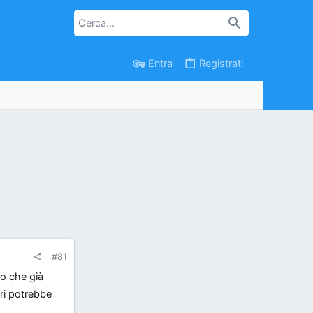
Entra
Registrati
#81
no che già
ri potrebbe