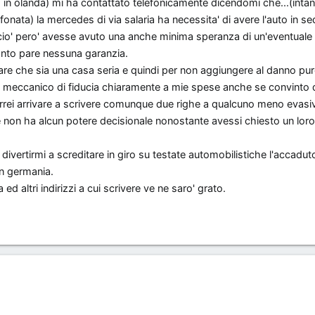
no in olanda) mi ha contattato telefonicamente dicendomi che...(intan
lefonata) la mercedes di via salaria ha necessita' di avere l'auto in se
e cio' pero' avesse avuto una anche minima speranza di un'eventuale
nto pare nessuna garanzia.
e che sia una casa seria e quindi per non aggiungere al danno pure
al meccanico di fiducia chiaramente a mie spese anche se convinto di
rrei arrivare a scrivere comunque due righe a qualcuno meno evasiv
non ha alcun potere decisionale nonostante avessi chiesto un loro
divertirmi a screditare in giro su testate automobilistiche l'accadu
n germania.
 ed altri indirizzi a cui scrivere ve ne saro' grato.