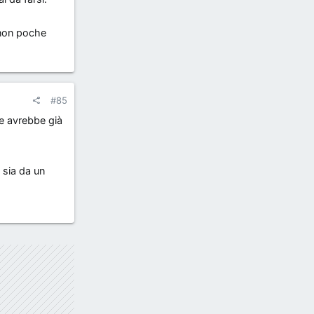
i non poche
#85
re avrebbe già
 sia da un