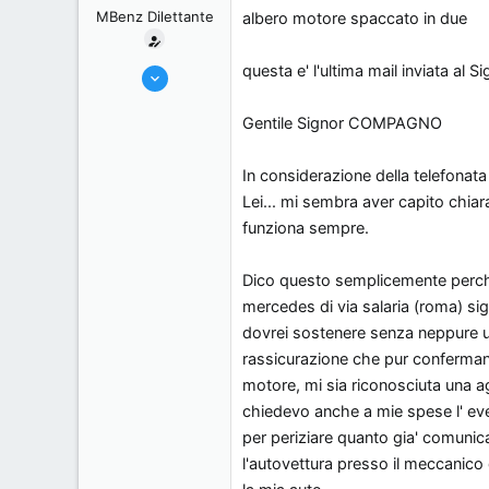
MBenz Dilettante
albero motore spaccato in due
questa e' l'ultima mail inviata al 
4/9/08
17
Gentile Signor COMPAGNO
0
0
In considerazione della telefonat
59
Lei... mi sembra aver capito chiar
funziona sempre.
Dico questo semplicemente perche'
mercedes di via salaria (roma) si
dovrei sostenere senza neppure u
rassicurazione che pur confermando
motore, mi sia riconosciuta una a
chiedevo anche a mie spese l' eve
per periziare quanto gia' comunic
l'autovettura presso il meccanico