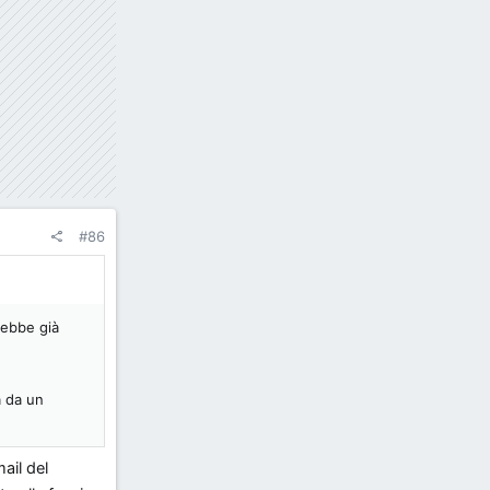
#86
rebbe già
a da un
ail del