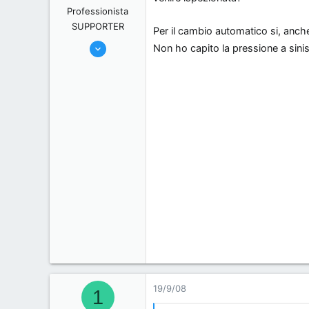
Professionista
s
o
SUPPORTER
s
Per il cambio automatico si, anch
24/6/06
i
Non ho capito la pressione a sinist
o
12,326
n
0
e
36
19/9/08
1