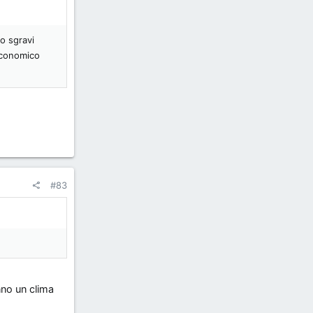
o sgravi
 economico
#83
nno un clima