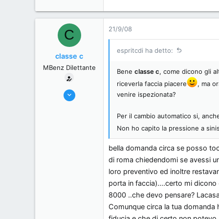
, Italy.
21/9/08
C
espritcdi ha detto:
classe c
MBenz Dilettante
Bene
classe c
, come dicono gli a
riceverla faccia piacere
, ma o
4/9/08
venire ispezionata?
17
Per il cambio automatico si, anch
0
Non ho capito la pressione a sinis
0
59
bella domanda circa se posso tocc
di roma chiedendomi se avessi un 
loro preventivo ed inoltre restava
porta in faccia)....certo mi dicon
8000 ..che devo pensare? Lacasa 
Comunque circa la tua domanda ho
fiducia e che di certo non potevo p