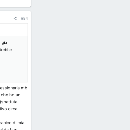
#84
 già
otrebbe
ncessionaria mb
o che ho un
 (sbattuta
tivo circa
canico di mia
l da farsi.