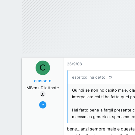
26/9/08
C
espritcdi ha detto:
classe c
MBenz Dilettante
Quindi se non ho capito male,
cla
interpellato chi ti ha fatto quel 
4/9/08
Hai fatto bene a fargli presente 
17
meccanico generico, speriamo man
0
0
bene...anzi sempre male e questa m
59