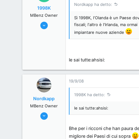
Nordkapp ha detto:
1998K
MBenz Owner
Sì 1998K, l'Olanda è un Paese dov
12/10/06
fiscali; l'altro è l'Irlanda, ma o
6,709
impiantare nuove aziende
0
36
Italia
le sai tutte:ahsisi:
19/9/08
1998K ha detto:
Nordkapp
MBenz Owner
le sai tutte:ahsisi:
2/6/06
4,963
Bhe per i ricconi che han paura de
115
migliore dei Paesi di cui sopra
63