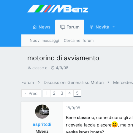
News
Forum
Novità
Nuovi messaggi
Cerca nel forum
motorino di avviamento
A
D
classe c
4/9/08
u
a
t
t
Forum
Discussioni Generali su Motori
Mercedes 
o
a
1
2
3
4
5
Prec.
r
d
e
'
d
i
18/9/08
i
n
Bene
classe c
, come dicono gli a
s
i
espritcdi
riceverla faccia piacere
, ma or
c
z
MBenz
venire ispezionata?
u
i