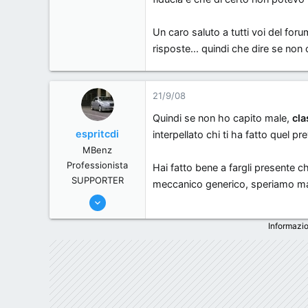
Un caro saluto a tutti voi del for
risposte... quindi che dire se non 
21/9/08
Quindi se non ho capito male,
cla
espritcdi
interpellato chi ti ha fatto quel 
MBenz
Professionista
Hai fatto bene a fargli presente c
SUPPORTER
meccanico generico, speriamo mand
24/6/06
12,326
Informazio
0
36