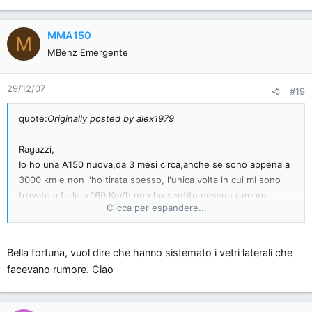
MMA150
M
MBenz Emergente
29/12/07
#19
quote:
Originally posted by alex1979
Ragazzi,
Io ho una A150 nuova,da 3 mesi circa,anche se sono appena a
3000 km e non l'ho tirata spesso, l'unica volta in cui mi sono
trovato a farlo a 160 Km/h non ho sentito nessun rumore
Clicca per espandere...
strano e, appunto, essendo nuova ho monitorato il tutto con
autoradio spento.
Monto cerchi da 16 PZERO, secondo me ottimi, e ogni tanto si
Bella fortuna, vuol dire che hanno sistemato i vetri laterali che
ha l'effetto rotolamento, ma è normale.
facevano rumore. Ciao
Saluti
Ale