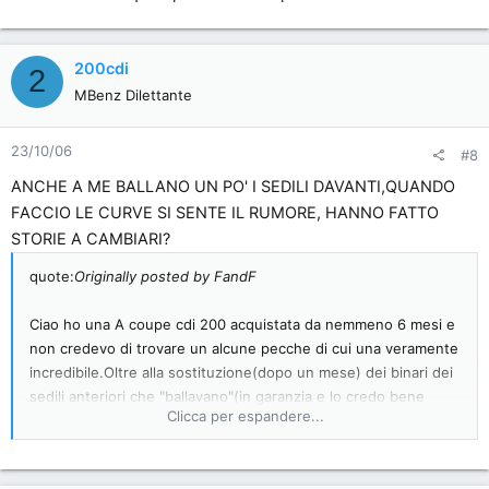
200cdi
2
MBenz Dilettante
23/10/06
#8
ANCHE A ME BALLANO UN PO' I SEDILI DAVANTI,QUANDO
FACCIO LE CURVE SI SENTE IL RUMORE, HANNO FATTO
STORIE A CAMBIARI?
quote:
Originally posted by FandF
Ciao ho una A coupe cdi 200 acquistata da nemmeno 6 mesi e
non credevo di trovare un alcune pecche di cui una veramente
incredibile.Oltre alla sostituzione(dopo un mese) dei binari dei
sedili anteriori che "ballavano"(in garanzia e lo credo bene
Clicca per espandere...
essendo la macchina nuova e tenuta perfetta) e a problemi
con il navigatore che non ne voleva sapere di funzionare....il
problema più grave è che oltre i 120-130km orari l'auto