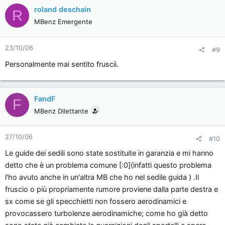
produce un fruscio incredibile che diventa vero e proprio
roland deschain
R
rumore oltre i 160km.Portata più volte al conce che cambiava le
MBenz Emergente
guarnizioni e regolava sportelli ecc. l'auto continua ad avere
questo problema .Ora io con l'auto mi sposto per lavoro ed è
inconcepibile che a medie autostradali (120-130km )produca
23/10/06
#9
un fruscio o più propriamente un rumore che neanche un
Personalmente mai sentito fruscii.
ducato della Fiat......[xx(]Inoltre pensavo che un problema cosi'
potesse riguardare la versione "normale"e non avrebbe
peraltro neanche qui una giustificazione dato che è una
FandF
F
Mercedes(inoltre a quanto ne sò la versione precedente non
MBenz Dilettante
accusava lo stesso problema); e non la coupè che per
definizione ha una linea più filante.Il conce mi ha detto che
potrebbero essere gli specchietti retrovisori ....ma è possibile
27/10/06
#10
che in un'auto di questa classe non abbiano fatto delle prove
Le guide dei sedili sono state sostituite in garanzia e mi hanno
in galleria del vento?Mi pare strano cmq se non trovo
detto che è un problema comune [:0](infatti questo problema
soluzione penso dovrò venderla .Se qualcuno ha qualche
l'ho avuto anche in un'altra MB che ho nel sedile guida ) .Il
consiglio e può aiutarmi lo ringrazio
fruscio o più propriamente rumore proviene dalla parte destra e
sx come se gli specchietti non fossero aerodinamici e
provocassero turbolenze aerodinamiche; come ho già detto