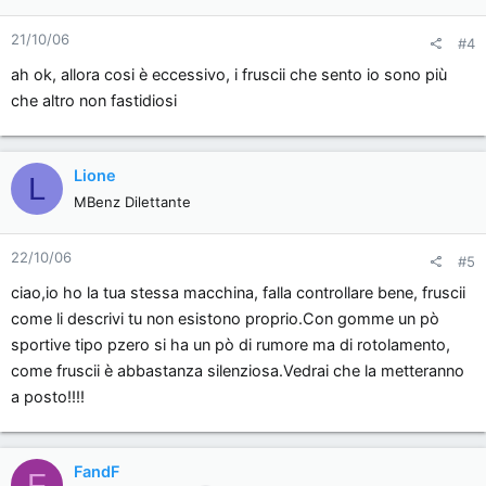
21/10/06
#4
ah ok, allora cosi è eccessivo, i fruscii che sento io sono più
che altro non fastidiosi
Lione
L
MBenz Dilettante
22/10/06
#5
ciao,io ho la tua stessa macchina, falla controllare bene, fruscii
come li descrivi tu non esistono proprio.Con gomme un pò
sportive tipo pzero si ha un pò di rumore ma di rotolamento,
come fruscii è abbastanza silenziosa.Vedrai che la metteranno
a posto!!!!
FandF
F