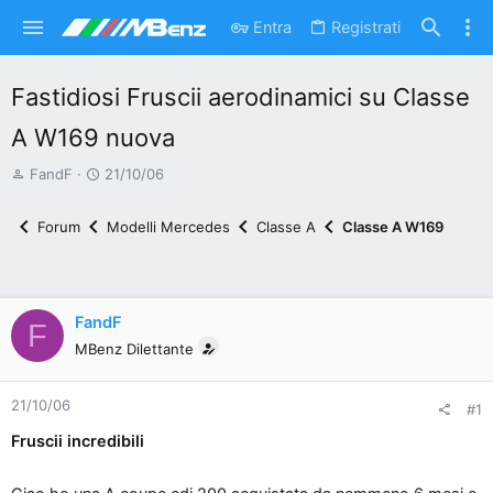
Entra
Registrati
Fastidiosi Fruscii aerodinamici su Classe
A W169 nuova
A
D
FandF
21/10/06
u
a
t
t
Forum
Modelli Mercedes
Classe A
Classe A W169
o
a
r
d
e
'
d
i
FandF
F
i
n
MBenz Dilettante
s
i
c
z
21/10/06
#1
u
i
s
o
Fruscii incredibili
s
i