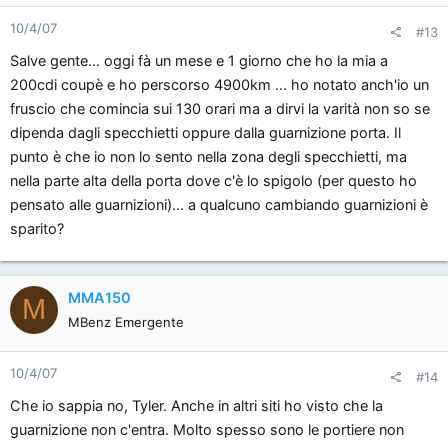
questo problema .Ora io con l'auto mi sposto per lavoro ed è
inconcepibile che a medie autostradali (120-130km )produca
10/4/07
#13
un fruscio o più propriamente un rumore che neanche un
Salve gente... oggi fà un mese e 1 giorno che ho la mia a
ducato della Fiat......[xx(]Inoltre pensavo che un problema cosi'
200cdi coupè e ho perscorso 4900km ... ho notato anch'io un
potesse riguardare la versione "normale"e non avrebbe
fruscio che comincia sui 130 orari ma a dirvi la varità non so se
peraltro neanche qui una giustificazione dato che è una
dipenda dagli specchietti oppure dalla guarnizione porta. Il
Mercedes(inoltre a quanto ne sò la versione precedente non
punto è che io non lo sento nella zona degli specchietti, ma
accusava lo stesso problema); e non la coupè che per
definizione ha una linea più filante.Il conce mi ha detto che
nella parte alta della porta dove c'è lo spigolo (per questo ho
potrebbero essere gli specchietti retrovisori ....ma è possibile
pensato alle guarnizioni)... a qualcuno cambiando guarnizioni è
che in un'auto di questa classe non abbiano fatto delle prove
sparito?
in galleria del vento?Mi pare strano cmq se non trovo
soluzione penso dovrò venderla .Se qualcuno ha qualche
consiglio e può aiutarmi lo ringrazio
MMA150
M
MBenz Emergente
10/4/07
#14
Che io sappia no, Tyler. Anche in altri siti ho visto che la
guarnizione non c'entra. Molto spesso sono le portiere non