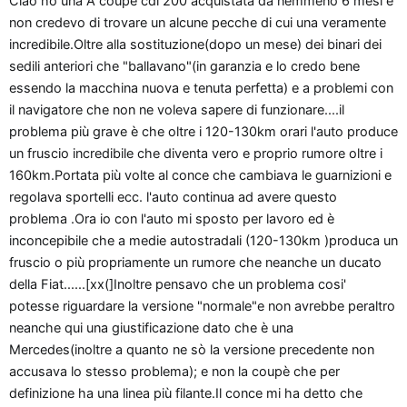
Ciao ho una A coupe cdi 200 acquistata da nemmeno 6 mesi e
o
non credevo di trovare un alcune pecche di cui una veramente
n
incredibile.Oltre alla sostituzione(dopo un mese) dei binari dei
e
sedili anteriori che "ballavano"(in garanzia e lo credo bene
essendo la macchina nuova e tenuta perfetta) e a problemi con
il navigatore che non ne voleva sapere di funzionare....il
problema più grave è che oltre i 120-130km orari l'auto produce
un fruscio incredibile che diventa vero e proprio rumore oltre i
160km.Portata più volte al conce che cambiava le guarnizioni e
regolava sportelli ecc. l'auto continua ad avere questo
problema .Ora io con l'auto mi sposto per lavoro ed è
inconcepibile che a medie autostradali (120-130km )produca un
fruscio o più propriamente un rumore che neanche un ducato
della Fiat......[xx(]Inoltre pensavo che un problema cosi'
potesse riguardare la versione "normale"e non avrebbe peraltro
neanche qui una giustificazione dato che è una
Mercedes(inoltre a quanto ne sò la versione precedente non
accusava lo stesso problema); e non la coupè che per
definizione ha una linea più filante.Il conce mi ha detto che