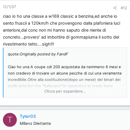
12/1/07
#12
ciao io ho una classe a w169 classic a benzina,ed anche io
sento fruscii a 120km/h che provengono dalla plafoniera luci
anteriore,dal conc non mi hanno saputo dire niente di
concreto...provero' ad imbottire di gommapiuma il sotto del
rivestimento tetto....sigh!!!
quote:
Originally posted by FandF
Ciao ho una A coupe cdi 200 acquistata da nemmeno 6 mesi e
non credevo di trovare un alcune pecche di cui una veramente
incredibile.Oltre alla sostituzione(dopo un mese) dei binari dei
sedili anteriori che "ballavano"(in garanzia e lo credo bene
Clicca per espandere...
essendo la macchina nuova e tenuta perfetta) e a problemi
con il navigatore che non ne voleva sapere di funzionare....il
problema più grave è che oltre i 120-130km orari l'auto
produce un fruscio incredibile che diventa vero e proprio
Tyler03
T
rumore oltre i 160km.Portata più volte al conce che cambiava le
MBenz Dilettante
guarnizioni e regolava sportelli ecc. l'auto continua ad avere