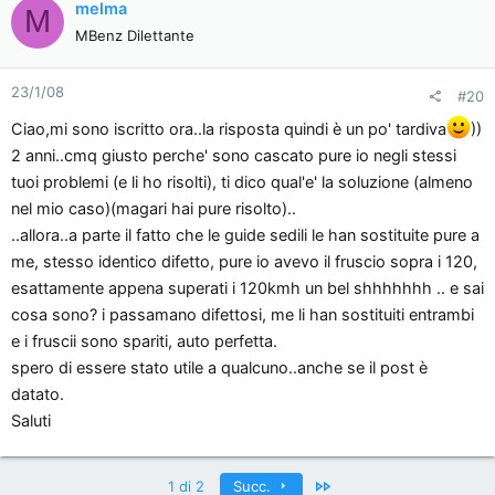
melma
M
MBenz Dilettante
23/1/08
#20
Ciao,mi sono iscritto ora..la risposta quindi è un po' tardiva
))
2 anni..cmq giusto perche' sono cascato pure io negli stessi
tuoi problemi (e li ho risolti), ti dico qual'e' la soluzione (almeno
nel mio caso)(magari hai pure risolto)..
..allora..a parte il fatto che le guide sedili le han sostituite pure a
me, stesso identico difetto, pure io avevo il fruscio sopra i 120,
esattamente appena superati i 120kmh un bel shhhhhhh .. e sai
cosa sono? i passamano difettosi, me li han sostituiti entrambi
e i fruscii sono spariti, auto perfetta.
spero di essere stato utile a qualcuno..anche se il post è
datato.
Saluti
Ultimo
1 di 2
Succ.