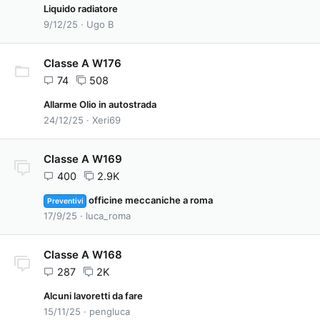
Liquido radiatore
9/12/25
Ugo B
Classe A W176
74
508
Allarme Olio in autostrada
24/12/25
Xeri69
Classe A W169
400
2.9K
officine meccaniche a roma
Preventivi
17/9/25
luca_roma
Classe A W168
287
2K
Alcuni lavoretti da fare
15/11/25
pengluca