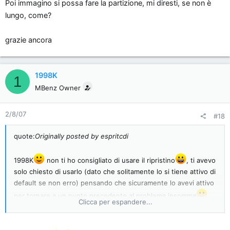
Poi immagino si possa fare la partizione, mi diresti, se non è
lungo, come?
grazie ancora
1998K
1
MBenz Owner
2/8/07
#18
quote:
Originally posted by espritcdi
1998K
non ti ho consigliato di usare il ripristino
, ti avevo
solo chiesto di usarlo (dato che solitamente lo si tiene attivo di
default se non erro) pensando che sicuramente lo avevi attivo
per tornare a un punto precedente al problema insomma
,
Clicca per espandere...
ma il consiglio mio è di tenerlo disattivato e fare copie dell'HD,
o il modo di RiCAT che non conoscevo ma sembra ottimo.