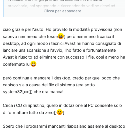
provvisoria, poi spegnendo e riaccendendo vedi se riesci ad
Clicca per espandere...
accedere normalmente, per i programmi tipo quelli di
masterizzazione poco male, puoi reinstallarli, più grave invece
che tu non possa avere il desktop come al solito.
ciao grazie per l'aiuto! Ho provato la modalità provvisoria (non
Hai già usato i CD di ripristino parziale del PC?
sapevo nemmeno che fosse
) però nemmeno lì carica il
desktop, ad ogni modo i tecnici Avast mi hanno consigliato di
lanciare una scansione all'avvio, l'ho fatto e fortunatamente
Avast è riuscito ad eliminare con successo il file, così almeno ha
confermato lui
però continua a mancare il desktop, credo per quel poco che
capisco sia a causa del file di sistema (era sotto
system32[xx(]) che ora manca!
Circa i CD di ripristino, quello in dotazione al PC consente solo
di formattare tutto da zero[}
]
Spero che i programmi mancanti riappaiano assieme al desktop