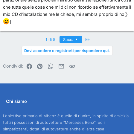
partizionare senza problemi all'atto dell'installazione,l'unica cosa
che tutte quelle cose che mi dici non ricordo se effettivamente il
mio CD d'installazione me le chiede, mi sembra proprio di no[}
]
Ultimo
1 di 5
Succ.
Devi accedere o registrarti per rispondere qui.
Facebook
Pinterest
WhatsApp
Email
Link
Condividi:
Chi siamo
L’obiettivo primario di Mbenz è quello di riunire, in spirito di amicizia
tutti i possessori di autovetture “Mercedes Benz”, ed i
simpatizzanti, dotati di autovetture anche di altra casa