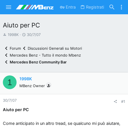
Entra
Registrati
Aiuto per PC
A
D
1998K
30/7/07
u
a
t
t
Forum
Discussioni Generali su Motori
o
a
Mercedes Benz - Tutto il mondo Mbenz
r
d
Mercedes Benz Community Bar
e
'
d
i
i
n
1998K
1
s
i
MBenz Owner
c
z
u
i
30/7/07
#1
s
o
Aiuto per PC
s
i
o
Come anticipato in un altro tread, se qualcuno mi può aiutare,