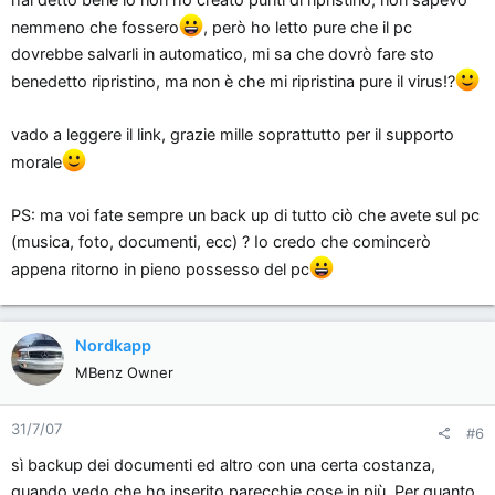
http://www.megalab.it/forum/viewtopic.php?t=32345
nemmeno che fossero
, però ho letto pure che il pc
dovrebbe salvarli in automatico, mi sa che dovrò fare sto
benedetto ripristino, ma non è che mi ripristina pure il virus!?
vado a leggere il link, grazie mille soprattutto per il supporto
morale
PS: ma voi fate sempre un back up di tutto ciò che avete sul pc
(musica, foto, documenti, ecc) ? Io credo che comincerò
appena ritorno in pieno possesso del pc
Nordkapp
MBenz Owner
31/7/07
#6
sì backup dei documenti ed altro con una certa costanza,
quando vedo che ho inserito parecchie cose in più. Per quanto