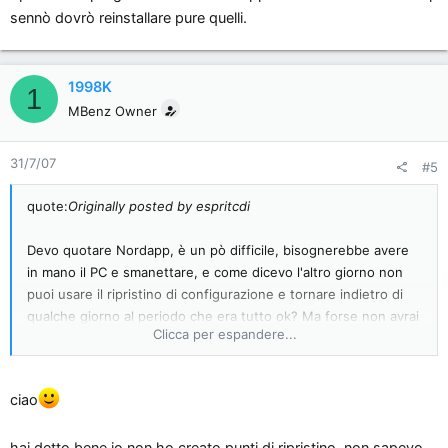
sennò dovrò reinstallare pure quelli.
1998K
1
MBenz Owner
31/7/07
#5
quote:
Originally posted by espritcdi
Devo quotare Nordapp, è un pò difficile, bisognerebbe avere
in mano il PC e smanettare, e come dicevo l'altro giorno non
puoi usare il ripristino di configurazione e tornare indietro di
qualche giorno al periodo che era tutto ok? Ma forse non avrai
Clicca per espandere...
creato punti di ripristino mi sa....uhm.
Pannello di controllo---&gt;barra delle applicazioni hai già
smanettato?
ciao
Non so anche in proprietà del desktop ci farei un giro.
Girando per la rete pare sia un problema frequente, ad
hai detto bene io non ho creato punti di ripristino, non sapevo
esempio leggi qui: