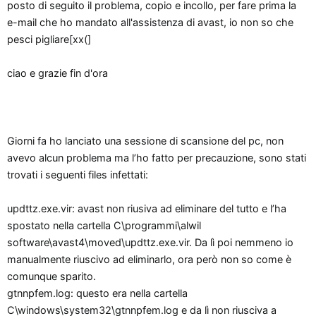
n
posto di seguito il problema, copio e incollo, per fare prima la
e
e-mail che ho mandato all'assistenza di avast, io non so che
pesci pigliare[xx(]
ciao e grazie fin d'ora
Giorni fa ho lanciato una sessione di scansione del pc, non
avevo alcun problema ma l’ho fatto per precauzione, sono stati
trovati i seguenti files infettati:
updttz.exe.vir: avast non riusiva ad eliminare del tutto e l’ha
spostato nella cartella C\programmi\alwil
software\avast4\moved\updttz.exe.vir. Da lì poi nemmeno io
manualmente riuscivo ad eliminarlo, ora però non so come è
comunque sparito.
gtnnpfem.log: questo era nella cartella
C\windows\system32\gtnnpfem.log e da lì non riusciva a