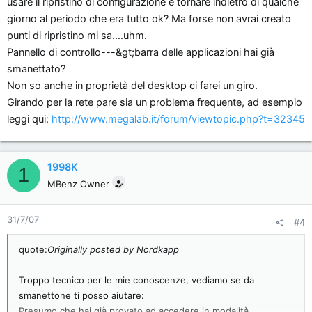
usare il ripristino di configurazione e tornare indietro di qualche
giorno al periodo che era tutto ok? Ma forse non avrai creato
punti di ripristino mi sa....uhm.
Pannello di controllo---&gt;barra delle applicazioni hai già
smanettato?
Non so anche in proprietà del desktop ci farei un giro.
Girando per la rete pare sia un problema frequente, ad esempio
leggi qui:
http://www.megalab.it/forum/viewtopic.php?t=32345
1998K
1
MBenz Owner
31/7/07
#4
quote:
Originally posted by Nordkapp
Troppo tecnico per le mie conoscenze, vediamo se da
smanettone ti posso aiutare:
Presumo che hai già provato ad accedere in modalità