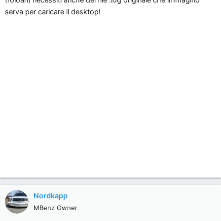
troioan) necessiti anche del file .log originale che immagino
serva per caricare il desktop!
Nordkapp
MBenz Owner