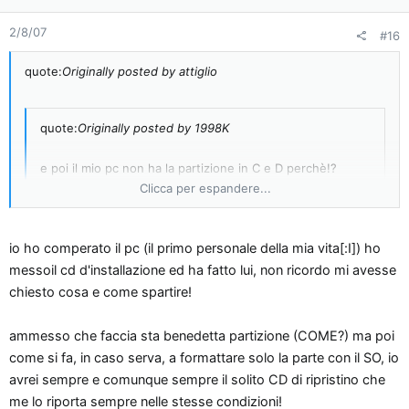
2/8/07
#16
quote:
Originally posted by attiglio
quote:
Originally posted by 1998K
e poi il mio pc non ha la partizione in C e D perchè!?
Clicca per espandere...
Clicca per espandere...
perchè non è satto partizionato l'hard disk in 2 parti
.
io ho comperato il pc (il primo personale della mia vita[:I]) ho
se non hai tanti programmi da utilizzare ti convienen fare 2
messoil cd d'installazione ed ha fatto lui, non ricordo mi avesse
partizioni, una con il SO da 15-20 gb, e tutto il resto dell'hdd lo
chiesto cosa e come spartire!
lasci per salvare i file.
così, se succede qualcosa formatti soltanto la partizione con il
ammesso che faccia sta benedetta partizione (COME?) ma poi
SO e lasci i dati al loro posto.io faccio così
come si fa, in caso serva, a formattare solo la parte con il SO, io
avrei sempre e comunque sempre il solito CD di ripristino che
me lo riporta sempre nelle stesse condizioni!