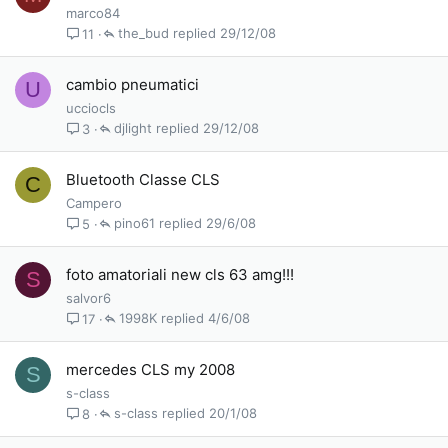
marco84
the_bud
29/12/08
11
cambio pneumatici
U
ucciocls
djlight
29/12/08
3
Bluetooth Classe CLS
C
Campero
pino61
29/6/08
5
foto amatoriali new cls 63 amg!!!
S
salvor6
1998K
4/6/08
17
mercedes CLS my 2008
S
s-class
s-class
20/1/08
8