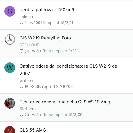
perdita potenza a 250km/h
S
solomb
1998K
18/2/11
9
ClS W219 Restyling Foto
STELLONE
Stefbenz
9/2/10
34
Cattivo odore dal condizionatore CLS W219 del
W
2007
watson
Slk
22/10/09
15
Test drive recensione della CLS W219 Amg
Stefbenz
Stefbenz
18/3/09
20
CLS 55 AMG
M