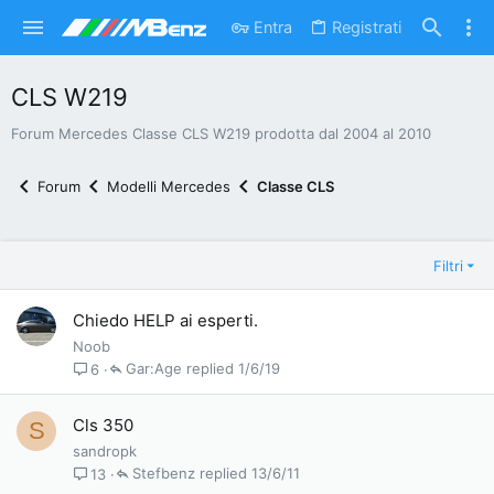
Entra
Registrati
CLS W219
Forum Mercedes Classe CLS W219 prodotta dal 2004 al 2010
Forum
Modelli Mercedes
Classe CLS
Filtri
Chiedo HELP ai esperti.
Noob
Gar:Age
1/6/19
6
Cls 350
S
sandropk
Stefbenz
13/6/11
13