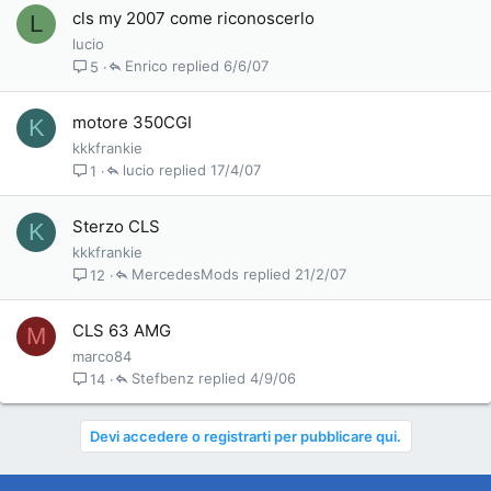
cls my 2007 come riconoscerlo
L
lucio
Enrico
6/6/07
5
motore 350CGI
K
kkkfrankie
lucio
17/4/07
1
Sterzo CLS
K
kkkfrankie
MercedesMods
21/2/07
12
CLS 63 AMG
M
marco84
Stefbenz
4/9/06
14
Devi accedere o registrarti per pubblicare qui.