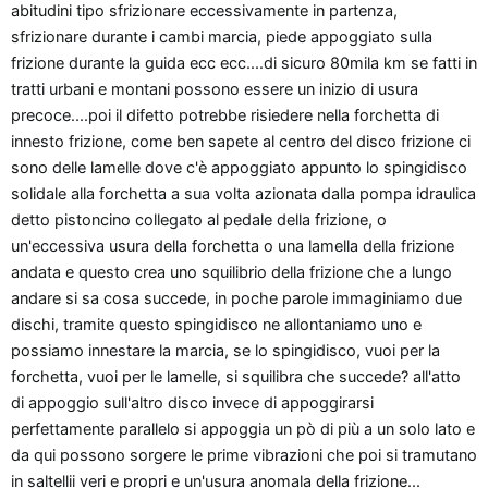
abitudini tipo sfrizionare eccessivamente in partenza,
sfrizionare durante i cambi marcia, piede appoggiato sulla
frizione durante la guida ecc ecc....di sicuro 80mila km se fatti in
tratti urbani e montani possono essere un inizio di usura
precoce....poi il difetto potrebbe risiedere nella forchetta di
innesto frizione, come ben sapete al centro del disco frizione ci
sono delle lamelle dove c'è appoggiato appunto lo spingidisco
solidale alla forchetta a sua volta azionata dalla pompa idraulica
detto pistoncino collegato al pedale della frizione, o
un'eccessiva usura della forchetta o una lamella della frizione
andata e questo crea uno squilibrio della frizione che a lungo
andare si sa cosa succede, in poche parole immaginiamo due
dischi, tramite questo spingidisco ne allontaniamo uno e
possiamo innestare la marcia, se lo spingidisco, vuoi per la
forchetta, vuoi per le lamelle, si squilibra che succede? all'atto
di appoggio sull'altro disco invece di appoggirarsi
perfettamente parallelo si appoggia un pò di più a un solo lato e
da qui possono sorgere le prime vibrazioni che poi si tramutano
in saltellii veri e propri e un'usura anomala della frizione...