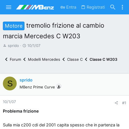
Entra
Registrati
tremolio frizione al cambio
Motore
marcia Mercedes C W203
A
D
sprido
10/1/07
u
a
t
t
Forum
Modelli Mercedes
Classe C
Classe C W203
o
a
r
d
e
'
sprido
S
d
i
MBenz Prime Curve
i
n
s
i
10/1/07
c
z
#1
u
i
Problema frizione
s
o
s
Sulla mia c200 cdi del 2001 capita spesso che in partenza la
i