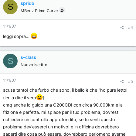
sprido
S
MBenz Prime Curve
11/1/07
#4
leggi sopra...
s-class
S
Nuovo Iscritto
11/1/07
#5
scusa tanto! che furbo che sono, il bello è che l'ho pure letto!
(ieri a dire il vero
).
cmq anche io guido una C200CDI con circa 90.000km e la
frizione è perfetta. mi spiace per il tuo problema, dovresti
richiedere un controllo approfondito, se tu senti questo
problema dev'esserci un motivo! e in officina dovrebbero
saperti dire cosa può essere, dovrebbero perlomeno averne