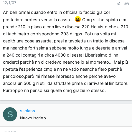
12/1/07
#8
Ah beh ormai quando entro in officina lo faccio già col
posteriore proteso verso la cassa...
Cmq si l'ho spinta e mi
prende 210 in piano e con lieve discesa 220.Ho visto che a 210
di tachimetro corrispondono 203 di gps. Poi una volta mi
capitò una cosa assurda, presi a tavoletta un tratto in discesa
ma neanche fortissima sebbene molto lunga e deserta e arrivai
a 240 col contagiri a circa 4000 di sesta! Liberissimo di nn
crederci perchè nn ci credevo neanche io al momento... Mai più
ripetuta l'esperienza cmq e nn ne vado neanche fiero perchè
pericoloso,però mi rimase impresso anche perchè avevo
ancora un 500 giri utili da sfruttare prima di arrivare al limitatore.
Purtroppo nn penso sia quella cmq grazie lo stesso.
s-class
S
Nuovo Iscritto