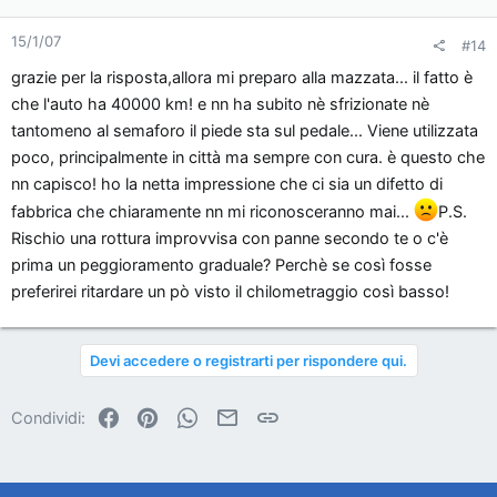
15/1/07
#14
grazie per la risposta,allora mi preparo alla mazzata... il fatto è
che l'auto ha 40000 km! e nn ha subito nè sfrizionate nè
tantomeno al semaforo il piede sta sul pedale... Viene utilizzata
poco, principalmente in città ma sempre con cura. è questo che
nn capisco! ho la netta impressione che ci sia un difetto di
fabbrica che chiaramente nn mi riconosceranno mai...
P.S.
Rischio una rottura improvvisa con panne secondo te o c'è
prima un peggioramento graduale? Perchè se così fosse
preferirei ritardare un pò visto il chilometraggio così basso!
Devi accedere o registrarti per rispondere qui.
Facebook
Pinterest
WhatsApp
Email
Link
Condividi: