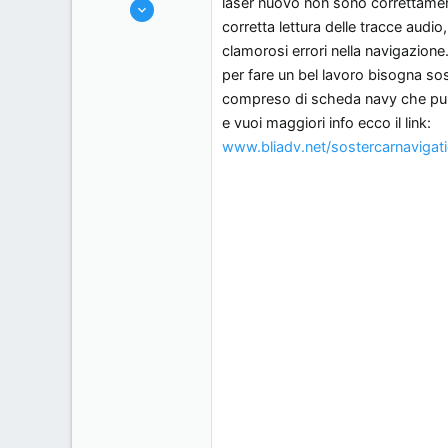
laser nuovo non sono correttamente
16/1/07
s
o
corretta lettura delle tracce audio
10
s
clamorosi errori nella navigazione
0
i
per fare un bel lavoro bisogna sos
0
o
compreso di scheda navy che purt
padova, Italy.
n
e vuoi maggiori info ecco il link:
e
www.bliadv.net/sostercarnavigat