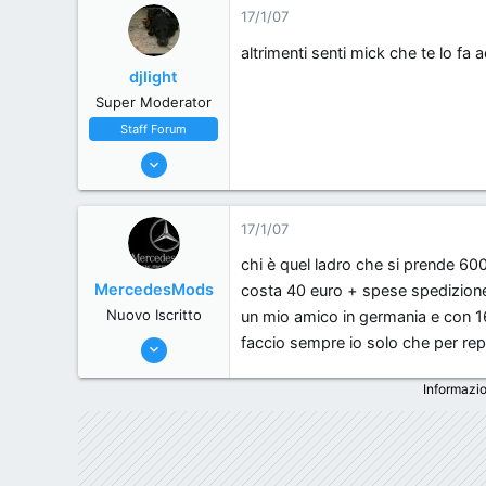
17/1/07
0
, .
altrimenti senti mick che te lo fa
djlight
Super Moderator
Staff Forum
22/5/06
7,174
18
17/1/07
38
chi è quel ladro che si prende 600 
44
MercedesMods
costa 40 euro + spese spedizione e
Milano, Italy
Nuovo Iscritto
un mio amico in germania e con 16
faccio sempre io solo che per repe
30/5/06
1,241
Informazio
1
0
54
Como Italy.