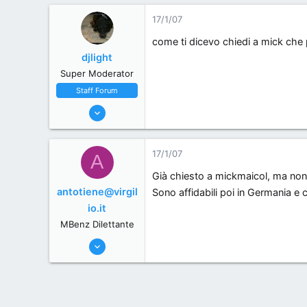
0
17/1/07
0
come ti dicevo chiedi a mick che pr
, .
djlight
Super Moderator
Staff Forum
22/5/06
7,174
18
17/1/07
A
38
Già chiesto a mickmaicol, ma non
44
antotiene@virgil
Sono affidabili poi in Germania 
Milano, Italy
io.it
MBenz Dilettante
4/1/07
38
0
0