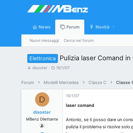
News
Forum
Novità
Nuovi messaggi
Cerca nel forum
Pulizia laser Comand i
Elettronica
A
D
disoster
16/1/07
u
a
t
t
Forum
Modelli Mercedes
Classe C
Classe
o
a
r
d
16/1/07
D
e
'
laser comand
d
i
disoster
i
n
MBenz Dilettante
Antonio, se ti posso dare un cons
s
i
c
z
pulizia il problema si risolve solo 
u
i