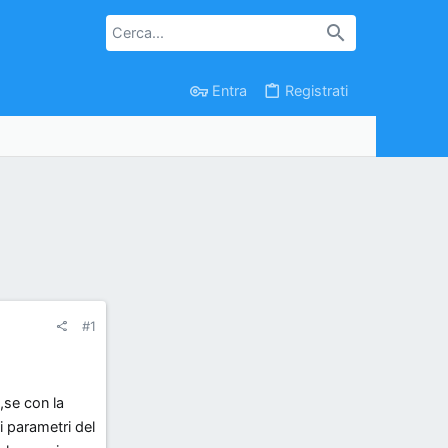
Entra
Registrati
#1
,se con la
 i parametri del