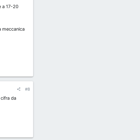
he a 17-20
la meccanica
#8
cifra da