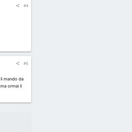
#4
#5
a li mando da
ma ormai li