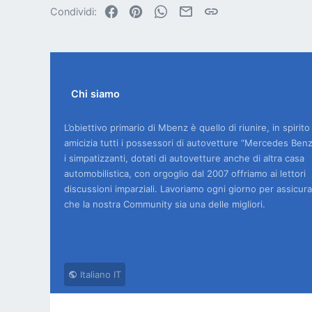
, .
Facebook
Pinterest
WhatsApp
Email
Link
Condividi:
Chi siamo
L’obiettivo primario di Mbenz è quello di riunire, in spirito
amicizia tutti i possessori di autovetture “Mercedes Benz
i simpatizzanti, dotati di autovetture anche di altra casa
automobilistica, con orgoglio dal 2007 offriamo ai lettori
discussioni imparziali. Lavoriamo ogni giorno per assicura
che la nostra Community sia una delle migliori.
Italiano IT