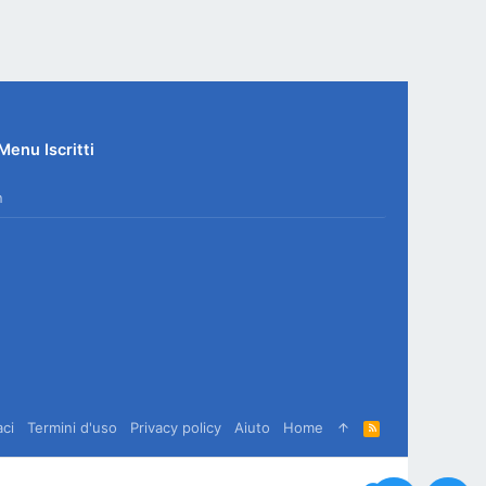
Menu Iscritti
n
aci
Termini d'uso
Privacy policy
Aiuto
Home
R
S
S