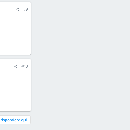
#9
#10
 rispondere qui.