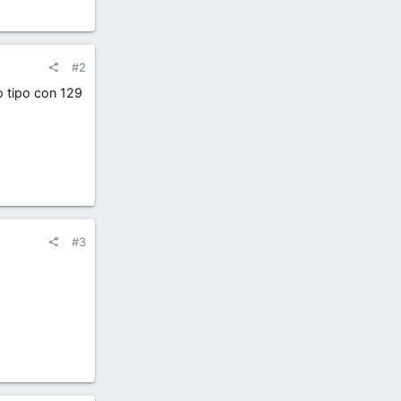
#2
o tipo con 129
#3