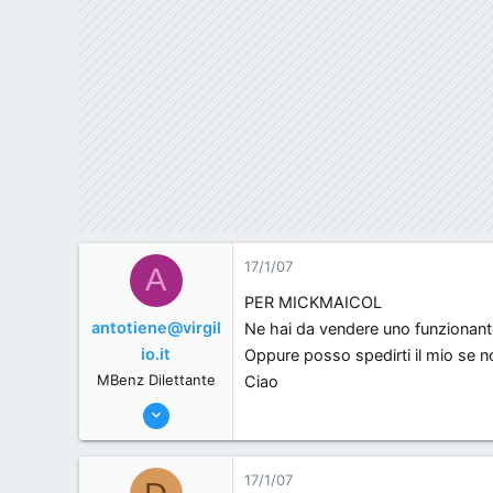
www.mercedesmods.it
17/1/07
A
PER MICKMAICOL
antotiene@virgil
Ne hai da vendere uno funzionant
io.it
Oppure posso spedirti il mio se n
MBenz Dilettante
Ciao
4/1/07
38
0
17/1/07
0