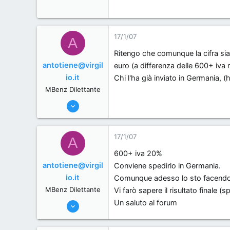
17/1/07
A
Ritengo che comunque la cifra sia
antotiene@virgil
euro (a differenza delle 600+ iva ri
io.it
Chi l'ha già inviato in Germania, 
MBenz Dilettante
4/1/07
38
0
17/1/07
A
0
600+ iva 20%
, .
antotiene@virgil
Conviene spedirlo in Germania.
io.it
Comunque adesso lo sto facendo ap
MBenz Dilettante
Vi farò sapere il risultato finale (
Un saluto al forum
4/1/07
38
0