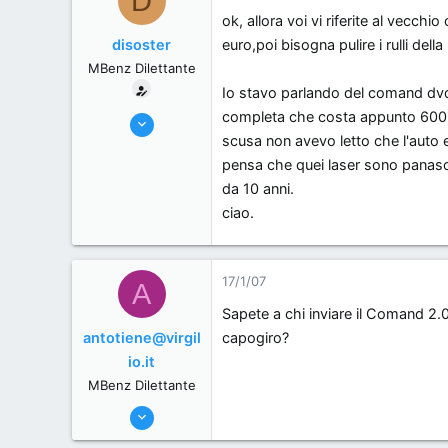
D
ok, allora voi vi riferite al vecc
, .
disoster
euro,poi bisogna pulire i rulli de
MBenz Dilettante
Io stavo parlando del comand dvd,
completa che costa appunto 600
16/1/07
scusa non avevo letto che l'auto 
10
pensa che quei laser sono panason
0
da 10 anni.
0
ciao.
padova, Italy.
17/1/07
A
Sapete a chi inviare il Comand 2.
antotiene@virgil
capogiro?
io.it
MBenz Dilettante
4/1/07
38