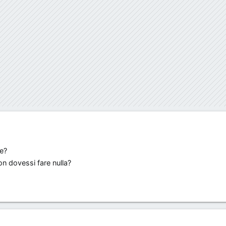
e?
on dovessi fare nulla?