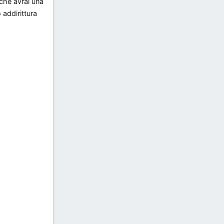
 che avrai una
 addirittura