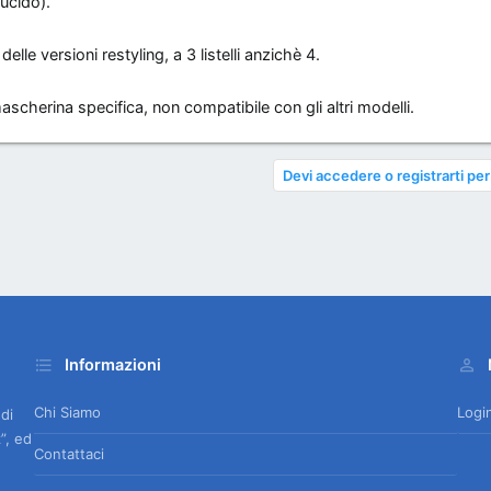
lucido).
elle versioni restyling, a 3 listelli anzichè 4.
cherina specifica, non compatibile con gli altri modelli.
Devi accedere o registrarti per
Informazioni
Chi Siamo
Logi
 di
”, ed
Contattaci