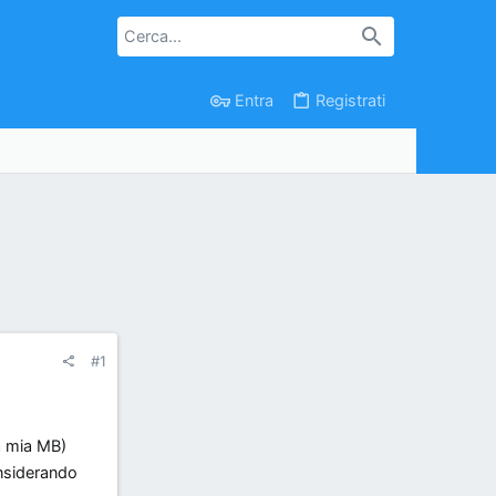
Entra
Registrati
#1
la mia MB)
insiderando