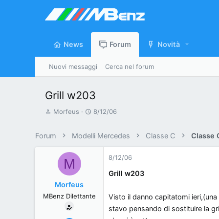
News
Forum
Novità
Nuovi messaggi
Cerca nel forum
Grill w203
A
D
Morfeus
8/12/06
u
a
t
t
Forum
Modelli Mercedes
Classe C
Classe
o
a
r
d
8/12/06
M
e
'
Grill w203
d
i
Morfeus
i
n
MBenz Dilettante
Visto il danno capitatomi ieri,(un
s
i
c
z
stavo pensando di sostituire la gr
u
i