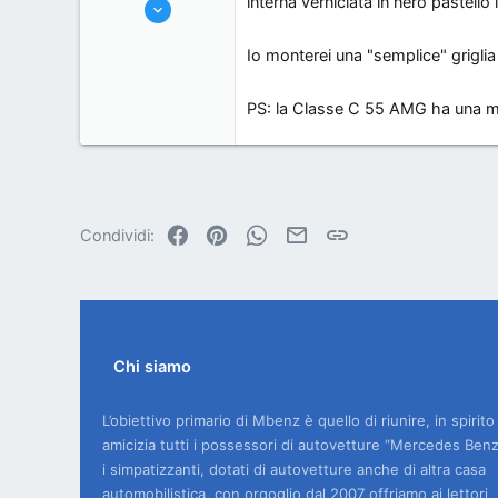
interna verniciata in nero pastello 
2/6/07
894
Io monterei una "semplice" griglia d
0
0
PS: la Classe C 55 AMG ha una mas
Rovigo
Facebook
Pinterest
WhatsApp
Email
Link
Condividi:
Chi siamo
L’obiettivo primario di Mbenz è quello di riunire, in spirito
amicizia tutti i possessori di autovetture “Mercedes Benz
i simpatizzanti, dotati di autovetture anche di altra casa
automobilistica, con orgoglio dal 2007 offriamo ai lettori