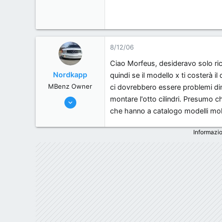
8/12/06
Ciao Morfeus, desideravo solo rico
Nordkapp
quindi se il modello x ti costerà 
MBenz Owner
ci dovrebbero essere problemi dim
montare l'otto cilindri. Presumo c
2/6/06
che hanno a catalogo modelli molto
4,963
115
Informazio
63
, Italy.