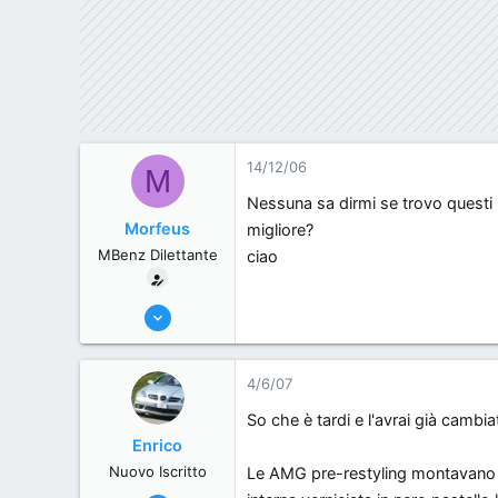
14/12/06
M
Nessuna sa dirmi se trovo questi 
Morfeus
migliore?
MBenz Dilettante
ciao
6/7/06
40
0
4/6/07
0
So che è tardi e l'avrai già cambi
, Italy.
Enrico
Nuovo Iscritto
Le AMG pre-restyling montavano la 