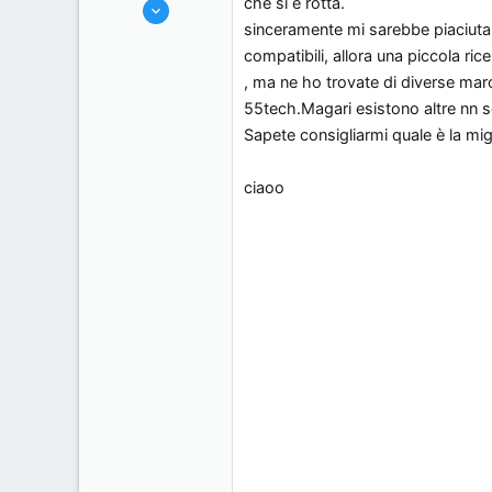
che si è rotta.
6/7/06
s
o
sinceramente mi sarebbe piaciut
40
s
compatibili, allora una piccola ri
0
i
, ma ne ho trovate di diverse ma
0
o
55tech.Magari esistono altre nn 
, Italy.
n
Sapete consigliarmi quale è la mig
e
ciaoo