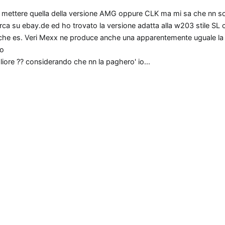
a mettere quella della versione AMG oppure CLK ma mi sa che nn s
cerca su ebay.de ed ho trovato la versione adatta alla w203 stile SL 
rche es. Veri Mexx ne produce anche una apparentemente uguale la
so
liore ?? considerando che nn la paghero' io...