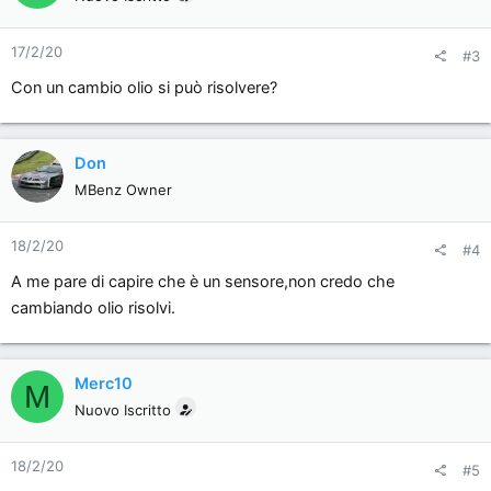
17/2/20
#3
Con un cambio olio si può risolvere?
Don
MBenz Owner
18/2/20
#4
A me pare di capire che è un sensore,non credo che
cambiando olio risolvi.
Merc10
M
Nuovo Iscritto
18/2/20
#5