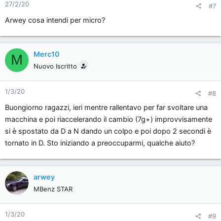
27/2/20
#7
Arwey cosa intendi per micro?
Merc10
M
Nuovo Iscritto
1/3/20
#8
Buongiorno ragazzi, ieri mentre rallentavo per far svoltare una
macchina e poi riaccelerando il cambio (7g+) improvvisamente
si è spostato da D a N dando un colpo e poi dopo 2 secondi è
tornato in D. Sto iniziando a preoccuparmi, qualche aiuto?
arwey
MBenz STAR
1/3/20
#9