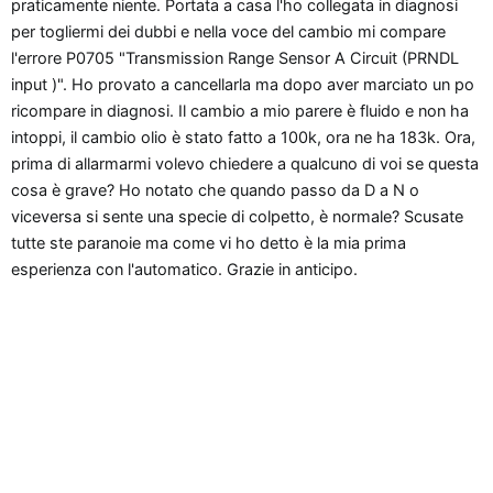
n
praticamente niente. Portata a casa l'ho collegata in diagnosi
e
per togliermi dei dubbi e nella voce del cambio mi compare
l'errore P0705 "Transmission Range Sensor A Circuit (PRNDL
input )". Ho provato a cancellarla ma dopo aver marciato un po
ricompare in diagnosi. Il cambio a mio parere è fluido e non ha
intoppi, il cambio olio è stato fatto a 100k, ora ne ha 183k. Ora,
prima di allarmarmi volevo chiedere a qualcuno di voi se questa
cosa è grave? Ho notato che quando passo da D a N o
viceversa si sente una specie di colpetto, è normale? Scusate
tutte ste paranoie ma come vi ho detto è la mia prima
esperienza con l'automatico. Grazie in anticipo.