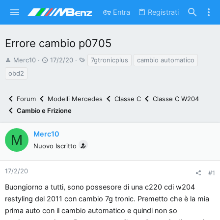
Entra
Registrati
Errore cambio p0705
A
D
T
Merc10
17/2/20
7gtronicplus
cambio automatico
u
a
a
obd2
t
t
g
o
a
Forum
Modelli Mercedes
Classe C
Classe C W204
r
d
Cambio e Frizione
e
'
d
i
Merc10
i
n
M
s
i
Nuovo Iscritto
c
z
u
i
17/2/20
#1
s
o
Buongiorno a tutti, sono possesore di una c220 cdi w204
s
restyling del 2011 con cambio 7g tronic. Premetto che è la mia
i
o
prima auto con il cambio automatico e quindi non so