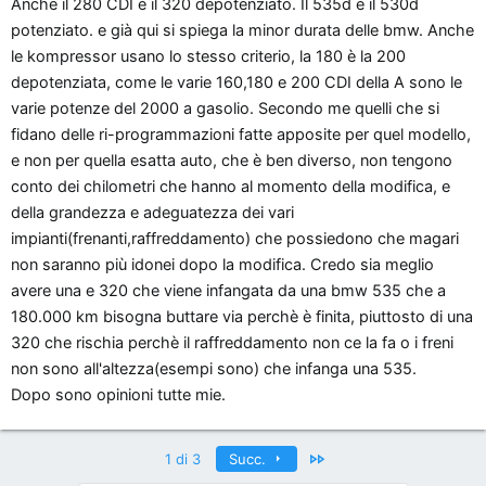
Anche il 280 CDI è il 320 depotenziato. Il 535d è il 530d
potenziato. e già qui si spiega la minor durata delle bmw. Anche
le kompressor usano lo stesso criterio, la 180 è la 200
depotenziata, come le varie 160,180 e 200 CDI della A sono le
varie potenze del 2000 a gasolio. Secondo me quelli che si
fidano delle ri-programmazioni fatte apposite per quel modello,
e non per quella esatta auto, che è ben diverso, non tengono
conto dei chilometri che hanno al momento della modifica, e
della grandezza e adeguatezza dei vari
impianti(frenanti,raffreddamento) che possiedono che magari
non saranno più idonei dopo la modifica. Credo sia meglio
avere una e 320 che viene infangata da una bmw 535 che a
180.000 km bisogna buttare via perchè è finita, piuttosto di una
320 che rischia perchè il raffreddamento non ce la fa o i freni
non sono all'altezza(esempi sono) che infanga una 535.
Dopo sono opinioni tutte mie.
Ultimo
1 di 3
Succ.