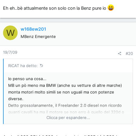
riciclaggio di auto rubate!!!)
Eh eh..bè attualmente son solo con la Benz pure io
w168ew201
W
MBenz Emergente
19/7/09
#20
RiCAT ha detto:
Io penso una cosa...
MB un pò meno ma BMW (anche su vetture di altre marche)
monta motori molto simili se non uguali ma con potenze
diverse.
Detto grossolanamente, il Freelander 2.0 diesel non ricordo
quanti cavalli ha ma il motore se non erro è quello del 320d o
Clicca per espandere...
simili depotenziato
Oppure più semplicemente i 1.9TDI dell'autogerma con piccole
modifiche eran venduti in versioni 90-110cv o 130