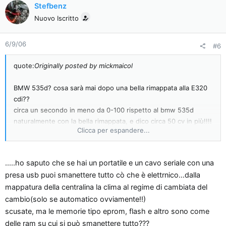
Stefbenz
Nuovo Iscritto
6/9/06
#6
quote:
Originally posted by mickmaicol
BMW 535d? cosa sarà mai dopo una bella rimappata alla E320
cdi??
circa un secondo in meno da 0-100 rispetto al bmw 535d
naturalmente con la bella rimappata, e dico circa 50 cv in più!!!!
Clicca per espandere...
[8D]
e per cortesia, lascia perdere i venditori di mappe
preconfezionate che hai postato!!!!!!!! affidati a gente
.....ho saputo che se hai un portatile e un cavo seriale con una
competente e non a venditori di salmoni affumicati!!
presa usb puoi smanettere tutto cò che è elettrnico...dalla
mappatura della centralina la clima al regime di cambiata del
cambio(solo se automatico ovviamente!!)
scusate, ma le memorie tipo eprom, flash e altro sono come
delle ram su cui si può smanettere tutto???