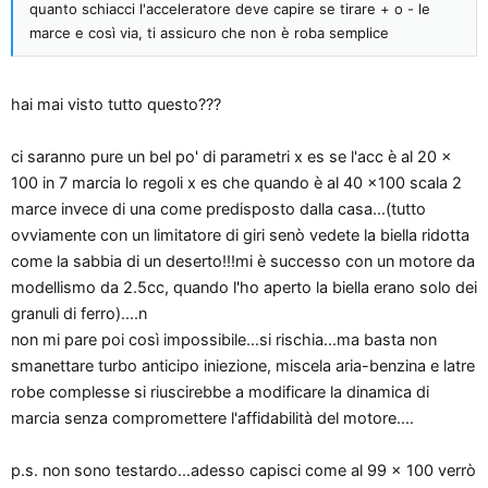
quanto schiacci l'acceleratore deve capire se tirare + o - le
marce e così via, ti assicuro che non è roba semplice
hai mai visto tutto questo???
ci saranno pure un bel po' di parametri x es se l'acc è al 20 x
100 in 7 marcia lo regoli x es che quando è al 40 x100 scala 2
marce invece di una come predisposto dalla casa...(tutto
ovviamente con un limitatore di giri senò vedete la biella ridotta
come la sabbia di un deserto!!!mi è successo con un motore da
modellismo da 2.5cc, quando l'ho aperto la biella erano solo dei
granuli di ferro)....n
non mi pare poi così impossibile...si rischia...ma basta non
smanettare turbo anticipo iniezione, miscela aria-benzina e latre
robe complesse si riuscirebbe a modificare la dinamica di
marcia senza compromettere l'affidabilità del motore....
p.s. non sono testardo...adesso capisci come al 99 x 100 verrò