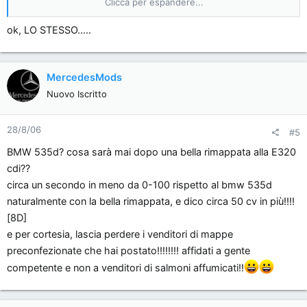
Clicca per espandere...
Presto, insieme all'amico Mick, pubblicherò un post
ESAUSTIVO da tutti i punti di vista circa la mappatura delle
ok, LO STESSO.....
centraline diesel.
Ciao
MercedesMods
Nuovo Iscritto
28/8/06
#5
BMW 535d? cosa sarà mai dopo una bella rimappata alla E320
cdi??
circa un secondo in meno da 0-100 rispetto al bmw 535d
naturalmente con la bella rimappata, e dico circa 50 cv in più!!!!
[8D]
e per cortesia, lascia perdere i venditori di mappe
preconfezionate che hai postato!!!!!!!! affidati a gente
competente e non a venditori di salmoni affumicati!!