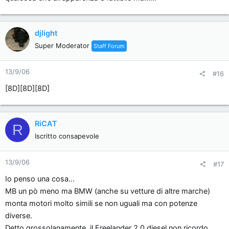
djlight
Super Moderator
Staff Forum
13/9/06
#16
[8D][8D][8D]
RiCAT
R
Iscritto consapevole
13/9/06
#17
Io penso una cosa...
MB un pò meno ma BMW (anche su vetture di altre marche)
monta motori molto simili se non uguali ma con potenze
diverse.
Detto grossolanamente, il Freelander 2.0 diesel non ricordo