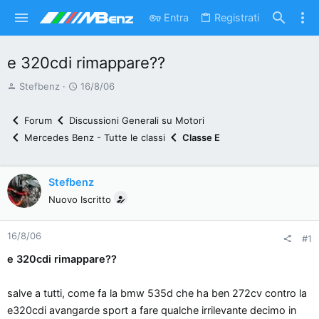
Entra
Registrati
e 320cdi rimappare??
A
D
Stefbenz
16/8/06
u
a
t
t
Forum
Discussioni Generali su Motori
o
a
Mercedes Benz - Tutte le classi
Classe E
r
d
e
'
d
i
Stefbenz
i
n
Nuovo Iscritto
s
i
c
z
16/8/06
#1
u
i
s
o
e 320cdi rimappare??
s
i
salve a tutti, come fa la bmw 535d che ha ben 272cv contro la
o
e320cdi avangarde sport a fare qualche irrilevante decimo in