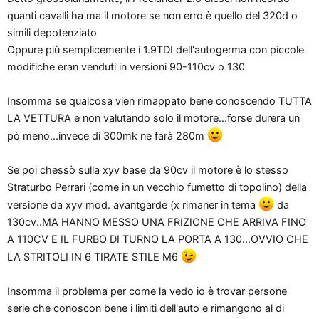
quanti cavalli ha ma il motore se non erro è quello del 320d o
simili depotenziato
Oppure più semplicemente i 1.9TDI dell'autogerma con piccole
modifiche eran venduti in versioni 90-110cv o 130
Insomma se qualcosa vien rimappato bene conoscendo TUTTA
LA VETTURA e non valutando solo il motore...forse durera un
pò meno...invece di 300mk ne farà 280m
Se poi chessò sulla xyv base da 90cv il motore è lo stesso
Straturbo Perrari (come in un vecchio fumetto di topolino) della
versione da xyv mod. avantgarde (x rimaner in tema
da
130cv..MA HANNO MESSO UNA FRIZIONE CHE ARRIVA FINO
A 110CV E IL FURBO DI TURNO LA PORTA A 130...OVVIO CHE
LA STRITOLI IN 6 TIRATE STILE M6
Insomma il problema per come la vedo io è trovar persone
serie che conoscon bene i limiti dell'auto e rimangono al di