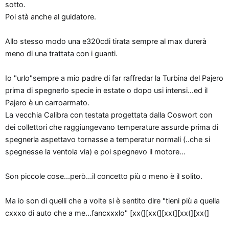
sotto.
Poi stà anche al guidatore.
Allo stesso modo una e320cdi tirata sempre al max durerà
meno di una trattata con i guanti.
Io "urlo"sempre a mio padre di far raffredar la Turbina del Pajero
prima di spegnerlo specie in estate o dopo usi intensi...ed il
Pajero è un carroarmato.
La vecchia Calibra con testata progettata dalla Coswort con
dei collettori che raggiungevano temperature assurde prima di
spegnerla aspettavo tornasse a temperatur normali (..che si
spegnesse la ventola via) e poi spegnevo il motore...
Son piccole cose...però...il concetto più o meno è il solito.
Ma io son di quelli che a volte si è sentito dire "tieni più a quella
cxxxo di auto che a me...fancxxxlo" [xx(][xx(][xx(][xx(][xx(]