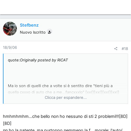
Stefbenz
Nuovo Iscritto
18/9/06
#18
quote:
Originally posted by RiCAT
Ma io son di quelli che a volte si è sentito dire "tieni più a
quella cxxxo di auto che a me...fancxxxlo" [xx(][xx(][xx(][xx(]
Clicca per espandere...
[xx(]
hmhmhmhm...che bello non ho nessuno di sti 2 problemi!!![8D]
[8D]
nn ho la patente, ma purtoppo nemmeno la f....morale: l'auto(