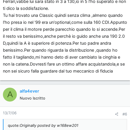
Ferrari,vabbe lui sara stato in 3 a 130,io in 5 l'ho superato e non
ti dico la soddisfazione.
Tu hai trovato una Classic quindi senza clima ,almeno quando
l'ho presa io nel '99 era un'optional,come sulla 160 CDI.Appunto
per il clima il motore perde parecchio quando lo si accende.Per
il resto va benissimo,anche perchè io guido anche una 190 2.0
D,quindi la A è superiore di potenza.Per tuo padre andra
benissimo.Per quando riguarda la distribuzione ,quando ho
fatto il tagliando,mi hanno deto di aver cambiato la cinghia e
non la catena.Dovresti fare un ottimo affare acquistandola,e se
non sei sicuro falla guardare dal tuo meccanico di fiducia
alfa4ever
A
Nuovo Iscritto
13/7/06
#6
quote:
Originally posted by w168ew201