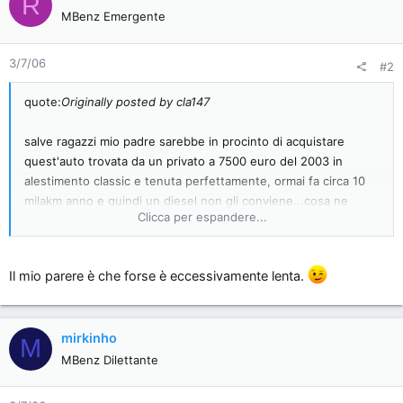
R
MBenz Emergente
3/7/06
#2
quote:
Originally posted by cla147
salve ragazzi mio padre sarebbe in procinto di acquistare
quest'auto trovata da un privato a 7500 euro del 2003 in
alestimento classic e tenuta perfettamente, ormai fa circa 10
milakm anno e quindi un diesel non gli conviene...cosa ne
Clicca per espandere...
pensate? mi sapete dire pregi e difetti, il motore ha la cinghia
o la catena di distribuzione? le prestazioni sono pessime o
oneste per gli 82 cavalli?date un vostro parere grazie e a
Il mio parere è che forse è eccessivamente lenta.
risentirci...
mirkinho
M
MBenz Dilettante