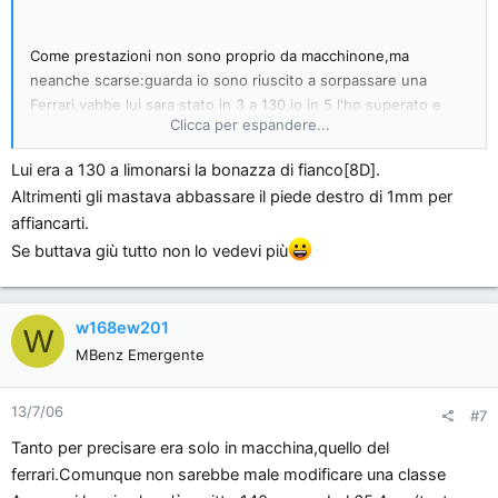
Come prestazioni non sono proprio da macchinone,ma
neanche scarse:guarda io sono riuscito a sorpassare una
Ferrari,vabbe lui sara stato in 3 a 130,io in 5 l'ho superato e
Clicca per espandere...
non ti dico la soddisfazione.
Lui era a 130 a limonarsi la bonazza di fianco[8D].
Altrimenti gli mastava abbassare il piede destro di 1mm per
affiancarti.
Se buttava giù tutto non lo vedevi più
w168ew201
W
MBenz Emergente
13/7/06
#7
Tanto per precisare era solo in macchina,quello del
ferrari.Comunque non sarebbe male modificare una classe