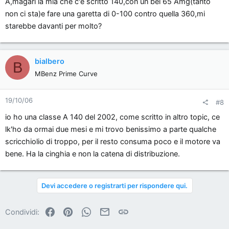
A,magari la mia che c'è scritto 140,con un bel 65 Amg(tanto
non ci sta)e fare una garetta di 0-100 contro quella 360,mi
starebbe davanti per molto?
bialbero
B
MBenz Prime Curve
19/10/06
#8
io ho una classe A 140 del 2002, come scritto in altro topic, ce
lk'ho da ormai due mesi e mi trovo benissimo a parte qualche
scricchiolio di troppo, per il resto consuma poco e il motore va
bene. Ha la cinghia e non la catena di distribuzione.
Devi accedere o registrarti per rispondere qui.
Facebook
Pinterest
WhatsApp
Email
Link
Condividi: