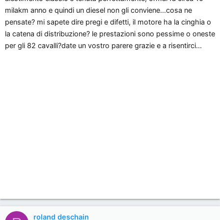
n
milakm anno e quindi un diesel non gli conviene...cosa ne
e
pensate? mi sapete dire pregi e difetti, il motore ha la cinghia o
la catena di distribuzione? le prestazioni sono pessime o oneste
per gli 82 cavalli?date un vostro parere grazie e a risentirci...
roland deschain