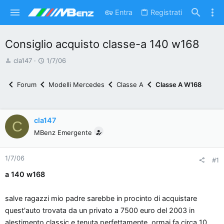
Entra
Registrati
Consiglio acquisto classe-a 140 w168
A
D
cla147
1/7/06
u
a
t
t
Forum
Modelli Mercedes
Classe A
Classe A W168
o
a
r
d
e
'
cla147
C
d
i
MBenz Emergente
i
n
s
i
1/7/06
c
z
#1
u
i
a 140 w168
s
o
s
salve ragazzi mio padre sarebbe in procinto di acquistare
i
quest'auto trovata da un privato a 7500 euro del 2003 in
o
alestimento classic e tenuta perfettamente, ormai fa circa 10