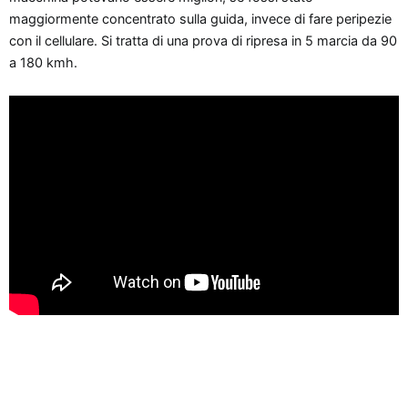
n
maggiormente concentrato sulla guida, invece di fare peripezie
e
con il cellulare. Si tratta di una prova di ripresa in 5 marcia da 90
a 180 kmh.