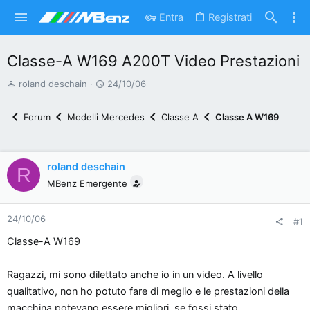
Entra
Registrati
Classe-A W169 A200T Video Prestazioni
A
D
roland deschain
24/10/06
u
a
t
t
Forum
Modelli Mercedes
Classe A
Classe A W169
o
a
r
d
e
'
roland deschain
R
d
i
MBenz Emergente
i
n
s
i
24/10/06
c
z
#1
u
i
Classe-A W169
s
o
s
Ragazzi, mi sono dilettato anche io in un video. A livello
i
qualitativo, non ho potuto fare di meglio e le prestazioni della
o
macchina potevano essere migliori, se fossi stato