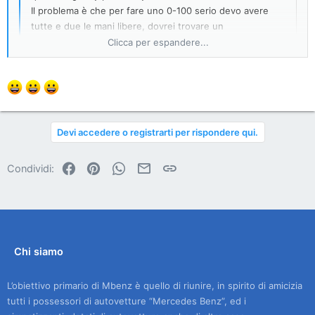
Il problema è che per fare uno 0-100 serio devo avere
tutte e due le mani libere, dovrei trovare un
cameramen.....
Clicca per espandere...
ahhh non contare su di me... dopo aver inserito jorrison dalla
lista delle persone che fanno riprese da Boeing 747, ora
Clicca per espandere...
inserisco anche te... uuuuahahahah
Devi accedere o registrarti per rispondere qui.
Facebook
Pinterest
WhatsApp
Email
Link
Condividi:
Chi siamo
L’obiettivo primario di Mbenz è quello di riunire, in spirito di amicizia
tutti i possessori di autovetture “Mercedes Benz”, ed i