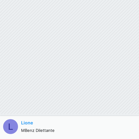
Lione
L
MBenz Dilettante