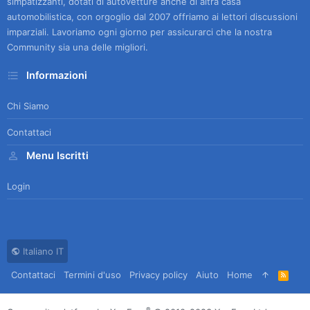
simpatizzanti, dotati di autovetture anche di altra casa
automobilistica, con orgoglio dal 2007 offriamo ai lettori discussioni
imparziali. Lavoriamo ogni giorno per assicurarci che la nostra
Community sia una delle migliori.
Informazioni
Chi Siamo
Contattaci
Menu Iscritti
Login
Italiano IT
Contattaci
Termini d'uso
Privacy policy
Aiuto
Home
R
S
S
®