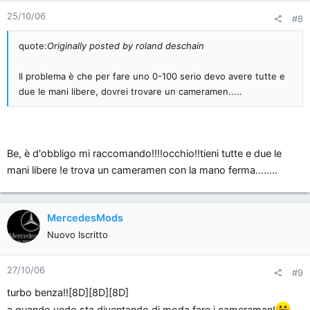
25/10/06
#8
quote:
Originally posted by roland deschain
Il problema è che per fare uno 0-100 serio devo avere tutte e
due le mani libere, dovrei trovare un cameramen.....
Be, è d'obbligo mi raccomando!!!!occhio!!tieni tutte e due le
mani libere !e trova un cameramen con la mano ferma........
MercedesMods
Nuovo Iscritto
27/10/06
#9
turbo benza!![8D][8D][8D]
a quando vedo sta diventando di moda fare i cameraman!