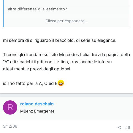
altre differenze di allestimento?
Clicca per espandere...
per esempio il bracciolo ant. è presente solo su elegance, così
come i finestrini elettrici posteriori...
mi sembra di si riguardo il bracciolo, di serie su elegance.
poi?
Ti consigli di andare sul sito Mercedes Italia, trovi la pagina della
(tyler...grazie anche per la segnalazione del sito!)
"A" e ti scarichi il pdf con il listino, trovi anche le info su
allestimenti e prezzi degli optional.
io l'ho fatto per la A, C ed E
roland deschain
R
MBenz Emergente
5/12/06
#6