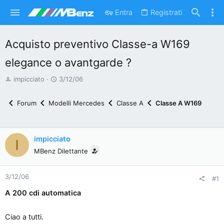
Entra
Registrati
Acquisto preventivo Classe-a W169
elegance o avantgarde ?
A
D
impicciato
3/12/06
u
a
t
t
Forum
Modelli Mercedes
Classe A
Classe A W169
o
a
r
d
e
'
impicciato
I
d
i
MBenz Dilettante
i
n
s
i
3/12/06
c
z
#1
u
i
A 200 cdi automatica
s
o
s
Ciao a tutti.
i