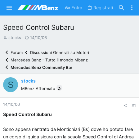
Entra
Registrati
Speed Control Subaru
A
D
stocks
14/10/06
u
a
t
t
Forum
Discussioni Generali su Motori
o
a
Mercedes Benz - Tutto il mondo Mbenz
r
d
Mercedes Benz Community Bar
e
'
d
i
stocks
S
i
n
MBenz Affermato
s
i
c
z
14/10/06
u
i
#1
s
o
Speed Control Subaru
s
i
Sono appena rientrato da Montichiari (Bs) dove ho potuto fare
o
un corso di guida sicura con la scuola Speed Control di Andrea