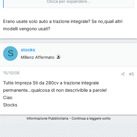
Clicca per espandere...
come affrontare la guida con TESTA!
Prove in auto emozionanti con controsterzi fenomenali
provocati a sorpresa dal sistema skid (carrellino che toglie
Erano usate solo auto a trazione integrale? Se no,quali altri
l'aderenza al posteriore),frenata con e senza abs,...insomma
modelli vengono usati?
MERAVIGLIOSO!
Subaru Impreza Sti...l'auto dei miei sogni! una bomba di
prestazioni e sicurezza!
stocks
Ciao
S
Stocks
MBenz Affermato
15/10/06
#5
Tutte Impreza Sti da 280cv a trazione integrale
permanente...qualcosa di non descrivibile a parole!
Ciao
Stocks
Informazione Pubblicitaria - Continua a leggere sotto