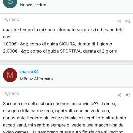
S
Nuovo Iscritto
15/10/06
#6
qualche tempo fa mi sono informato sui prezzi ed erano tutti
così:
1.000€ -&gt; corso di guida SICURA, durata di 1 giorno
2.000€ -&gt; corso di guida SPORTIVA, durata di 2 giorni
marco84
M
MBenz Affermato
15/10/06
#7
Sai cosa c'è della subaru che non mi convince??...la linea, il
disegno della carrozzeria, ogni volta che ne vedo una,
nonostante il colore blu eccezzionale, e i cerchi oro altrettanto
accattivanti, mi sembra sempre di vedere una macchinina da
video games...sì, sembrano quelle auto fittizie che si vedono