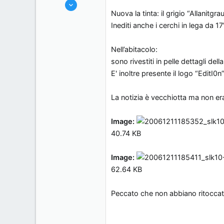
18/10/06
s
o
Nuova la tinta: il grigio “Allanitg
89
s
Inediti anche i cerchi in lega da
0
i
0
o
Nell’abitacolo:
, Italy.
n
sono rivestiti in pelle dettagli de
e
E' inoltre presente il logo “EditI0n”
La notizia è vecchiotta ma non e
Image:
40.74 KB
Image:
62.64 KB
Peccato che non abbiano ritoccato