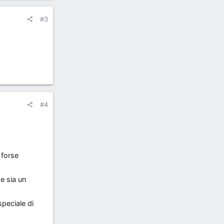
#3
#4
 forse
e sia un
speciale di