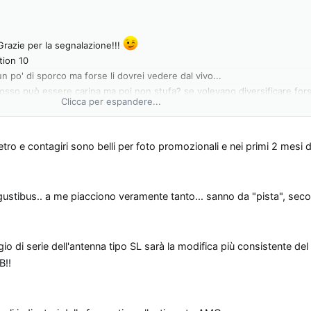
Grazie per la segnalazione!!!
tion 10
n po' di sporco ma forse li dovrei vedere dal vivo...
rosso può essere carina ma poi non stufa? se volevano diversificare fo
Clicca per espandere...
nendo le lancette rosse.
5 cm e basta montarla (facendo verniciare il supporto!!!) Non dico che si
8D][8D]
tro e contagiri sono belli per foto promozionali e nei primi 2 mesi di
pazione di quella che arriverà disponibile sul restyling: una versione spec
lle estremamente più fini la rende più lucida e resistente!
 tutto in questo periodo con l'slk: versione sport, versione speciale m
e gustibus.. a me piacciono veramente tanto... sanno da "pista", s
orientato e non sai se ti arriva con cinture rosse con che interni arriva,
]
io di serie dell'antenna tipo SL sarà la modifica più consistente del 
B!!