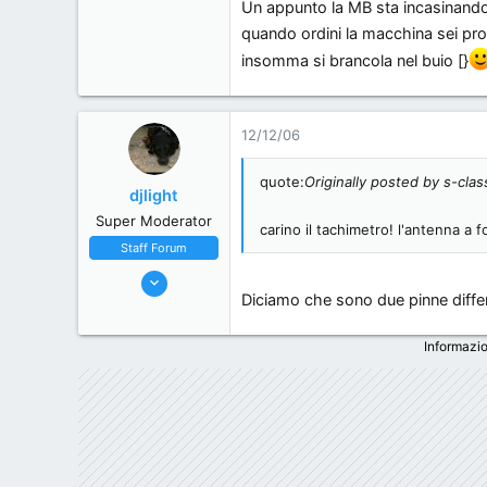
Un appunto la MB sta incasinando 
quando ordini la macchina sei propr
insomma si brancola nel buio [}
12/12/06
quote:
Originally posted by s-clas
djlight
Super Moderator
carino il tachimetro! l'antenna a 
Staff Forum
22/5/06
Diciamo che sono due pinne diffe
7,174
18
Informazio
38
44
Milano, Italy