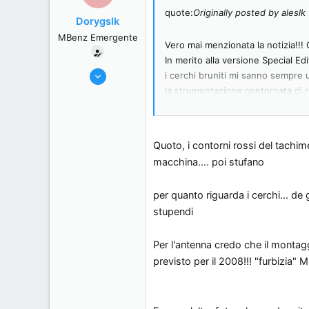
quote:
Originally posted by aleslk
Dorygslk
MBenz Emergente
Vero mai menzionata la notizia!!! 
In merito alla versione Special Edi
18/10/06
i cerchi bruniti mi sanno sempre u
89
la strumentazione contornata di 
dovuto cambiare lo sfondo mante
0
L'antenna dell'SL è un cono alto 
0
ma lo consiglio caldamente [8D][
, Italy.
Quoto, i contorni rossi del tachime
La nuova tinta credo sia un'antici
macchina.... poi stufano
metallizzato che avendo le partice
Un appunto la MB sta incasinando
per quanto riguarda i cerchi... d
ordini la macchina sei proprio dis
stupendi
brancola nel buio [}
][}
][}
Per l'antenna credo che il montagg
previsto per il 2008!!! "furbizia" M