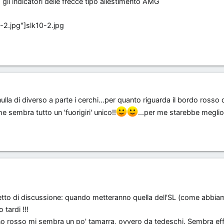
 gli indicatori delle frecce tipo allestimento AMG
slk10-2.jpg
ulla di diverso a parte i cerchi...per quanto riguarda il bordo rosso 
e sembra tutto un 'fuorigiri' unico!!
...per me starebbe meglio
getto di discussione: quando metteranno quella dell'SL (come abbiam
 tardi !!!
o rosso mi sembra un po' tamarra, ovvero da tedeschi. Sembra ef