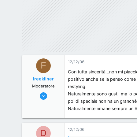
12/12/06
F
Con tutta sincerità...non mi piacc
freekliner
positivo anche se la penso come a
Moderatore
restyling.
Naturalmente sono gusti, ma io pe
12/6/06
poi di speciale non ha un granchè, p
342
Naturalmente rimane sempre un SLK
0
0
Roma, .
12/12/06
D