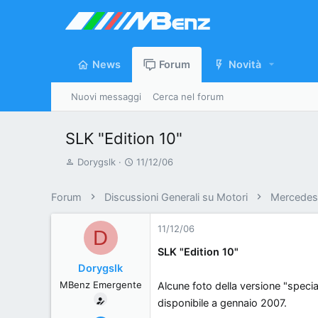
News
Forum
Novità
Nuovi messaggi
Cerca nel forum
SLK "Edition 10"
A
D
Dorygslk
11/12/06
u
a
t
t
Forum
Discussioni Generali su Motori
Mercedes 
o
a
r
d
11/12/06
D
e
'
SLK "Edition 10"
d
i
Dorygslk
i
n
MBenz Emergente
Alcune foto della versione "specia
s
i
c
z
disponibile a gennaio 2007.
u
i