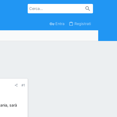
Entra
Registrati
#1
ania, sarà