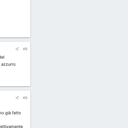
#8
del
 azzurro
#9
o già fatto
fettivamente