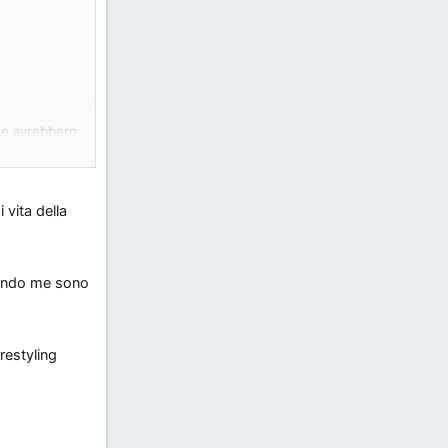
rse avrebbero
a un obbligo
 vita della
iale di
orale quando
econdo me sono
 insomma si
restyling