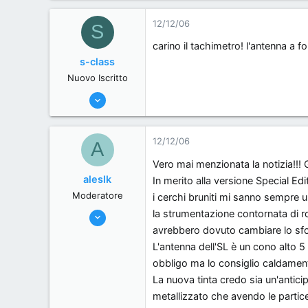
0
12/12/06
S
0
carino il tachimetro! l'antenna a f
Zona alti regimi. Provincia di Benzina
s-class
www.mercede-benz.it
Nuovo Iscritto
20/6/06
1,160
0
12/12/06
A
0
Vero mai menzionata la notizia!!! 
Italy
aleslk
In merito alla versione Special Edi
Moderatore
i cerchi bruniti mi sanno sempre u
7/6/06
la strumentazione contornata di r
avrebbero dovuto cambiare lo sf
571
L'antenna dell'SL è un cono alto 5
0
obbligo ma lo consiglio caldamen
0
La nuova tinta credo sia un'anticip
50
metallizzato che avendo le partice
Cuneo