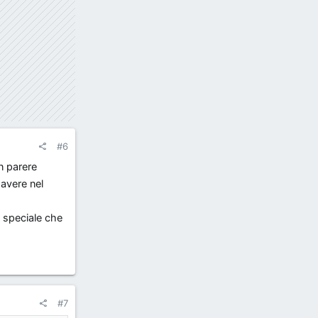
#6
n parere
 avere nel
e speciale che
#7