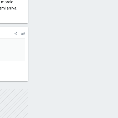
e morale
rni arriva,
#5