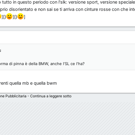
tutto in questo periodo con l'slk: versione sport, versione special
io disorientato e non sai se ti arriva con cinture rosse con che inte
][}
][}
]
s
forma di pinna è della BMW, anche l'SL ce l'ha?
renti quella mb e quella bwm
ne Pubblicitaria - Continua a leggere sotto