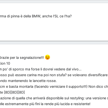
orma di pinna è della BMW, anche l'SL ce l'ha?
Grazie per la segnalazione!!!
tion 10
n po' di sporco ma forse li dovrei vedere dal vivo...
osso può essere carina ma poi non stufa? se volevano diversificare
ondo mantenendo le lancette rosse.
 cm e basta montarla (facendo verniciare il supporto!!!) Non dico ch
te [8D][8D][8D]
azione di quella che arriverà disponibile sul restyling: una versione 
lle estremamente più fini la rende più lucida e resistente!