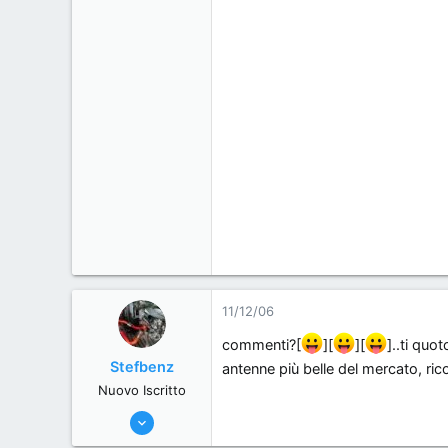
11/12/06
commenti?[
][
][
]..ti quo
Stefbenz
antenne più belle del mercato, ric
Nuovo Iscritto
21/6/06
11,557