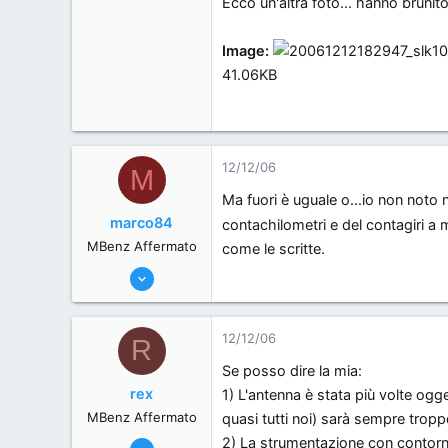
Ecco un'altra foto... hanno brunito
Image:
41.06KB
12/12/06
M
Ma fuori è uguale o...io non noto n
marco84
contachilometri e del contagiri a m
MBenz Affermato
come le scritte.
3/6/06
428
0
12/12/06
R
0
Se posso dire la mia:
, Italy.
rex
1) L'antenna è stata più volte og
MBenz Affermato
quasi tutti noi) sarà sempre troppo
2) La strumentazione con contorn
6/6/06