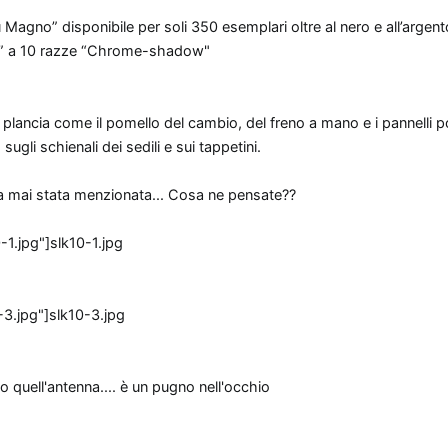
rau Magno” disponibile per soli 350 esemplari oltre al nero e all’argen
 17” a 10 razze “Chrome-shadow"
lla plancia come il pomello del cambio, del freno a mano e i pannelli p
 sugli schienali dei sedili e sui tappetini.
ra mai stata menzionata... Cosa ne pensate??
slk10-1.jpg
slk10-3.jpg
 quell'antenna.... è un pugno nell'occhio