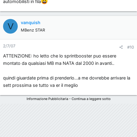
automobilisti in fila
risp più reattiva mette su direttamente il famoso
sprintbooster
vanquish
V
MBenz STAR
2/7/07
#10
ATTENZIONE: ho letto che lo sprintbooster puo essere
montato da qualsiasi MB ma NATA dal 2000 in avanti..
quindi giuardate prima di prenderlo...a me dovrebbe arrivare la
sett prossima se tutto va er il meglio
Informazione Pubblicitaria - Continua a leggere sotto