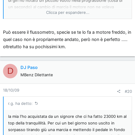
di giri ho notato un piccolo vuoto nella prograssione (cosa di
un secondo) al cambio di marcia il motore non ne voleva
Clicca per espandere...
sapere di salire di giri.
allora ho accostato e praticamente acceleravi e il motore saliva
di giri 4 - 5 secondi dopo che avevi schiacciato il pedale.La
Può essere il flussometro, specie se te lo fa a motore freddo, in
cosa si ripete ogni volta che acceleri secco per cui sapendolo
quel caso non è propriamente andato, però non è perfetto .....
accelero progressivamente.
oltretutto ha su pochissimi km.
Il difetto sparisce togliendo la chiave dal blocchetto e
riavviando il motore.
ora proverò a fare il reset del pedale e vedere se il problema
rimane.
DJ Paso
D
per ora grazie delle dritte :biggrin:
MBenz Dilettante
18/10/09
#20
r.g. ha detto:
la mia l'ho acquistata da un signore che ci ha fatto 23000 km al
top della tranquillità. Per cui un bel giorno sono uscito in
sorpasso tirando giù una marcia e mettendo il pedale in fondo