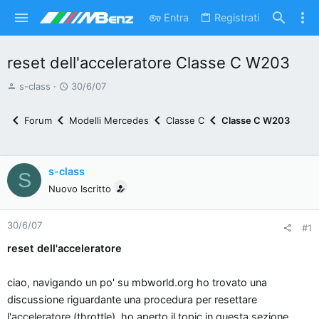
Entra
Registrati
reset dell'acceleratore Classe C W203
A
D
s-class
30/6/07
u
a
t
t
Forum
Modelli Mercedes
Classe C
Classe C W203
o
a
r
d
e
'
s-class
S
d
i
Nuovo Iscritto
i
n
s
i
30/6/07
c
z
#1
u
i
reset dell'acceleratore
s
o
s
ciao, navigando un po' su mbworld.org ho trovato una
i
discussione riguardante una procedura per resettare
o
l'acceleratore (throttle), ho aperto il topic in questa sezione