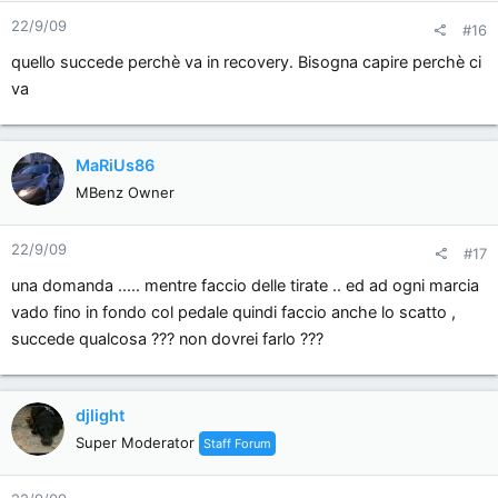
22/9/09
#16
quello succede perchè va in recovery. Bisogna capire perchè ci
va
MaRiUs86
MBenz Owner
22/9/09
#17
una domanda ..... mentre faccio delle tirate .. ed ad ogni marcia
vado fino in fondo col pedale quindi faccio anche lo scatto ,
succede qualcosa ??? non dovrei farlo ???
djlight
Super Moderator
Staff Forum