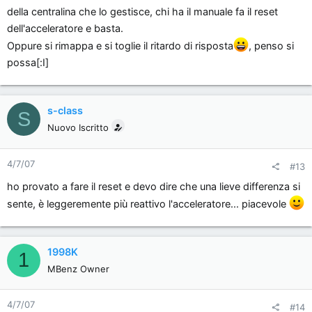
Bisognerebbe fare il reset e poi andare sempre giù di
della centralina che lo gestisce, chi ha il manuale fa il reset
ha le sue
kickdown per abituarla ad essere sempre bella pronta e
dell'acceleratore e basta.
reattiva
, ma mi immagino in coda come potrebbero
poi a quel punto,...non sò immagino, se uno vuole
Oppure si rimappa e si toglie il ritardo di risposta
, penso si
guardarti i colleghi automobilisti in fila
una ris
possa[:I]
p più reattiva mette su direttamente il famoso
sprintbooster
s-class
S
Nuovo Iscritto
4/7/07
#13
ho provato a fare il reset e devo dire che una lieve differenza si
sente, è leggeremente più reattivo l'acceleratore... piacevole
1998K
1
MBenz Owner
4/7/07
#14