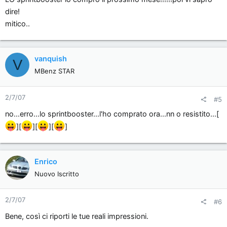
dire!
mitico..
vanquish
V
MBenz STAR
2/7/07
#5
no...erro...lo sprintbooster...l'ho comprato ora...nn o resistito...[
][
][
][
]
Enrico
Nuovo Iscritto
2/7/07
#6
Bene, così ci riporti le tue reali impressioni.