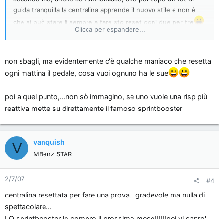
guida tranquilla la centralina apprende il nuovo stile e non è
che si può stare li sempre a fare sto reset ogni due per tre
Clicca per espandere...
...o sbaglio?
non sbagli, ma evidentemente c'è qualche maniaco che resetta
ogni mattina il pedale, cosa vuoi ognuno ha le sue
poi a quel punto,...non sò immagino, se uno vuole una risp più
reattiva mette su direttamente il famoso sprintbooster
vanquish
V
MBenz STAR
2/7/07
#4
centralina resettata per fare una prova...gradevole ma nulla di
spettacolare...
LO sprintbooster lo compro il prossimo mese!!!!!!poi vi sapro'