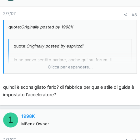
2/7/07
#8
quote:
Originally posted by 1998K
quote:
Originally posted by espritcdi
Io ne avevo sentito parlare, anche qui sul forum. Il
problema è secondo me, anche se funzionasse, che poi
Clicca per espandere...
dopo un tot di guida tranquilla la centralina apprende il
nuovo stile e non è che si può stare li sempre a fare sto
Clicca per espandere...
quindi è sconsigliato farlo? di fabbrica per quale stile di guida è
reset ogni due per tre
...o sbaglio?
impostato l'acceleratore?
non sbagli, ma evidentemente c'è qualche maniaco che resetta
ogni mattina il pedale, cosa vuoi ognuno ha le sue
1998K
1
MBenz Owner
poi a quel punto,...non sò immagino, se uno vuole una risp più
reattiva mette su direttamente il famoso sprintbooster
2/7/07