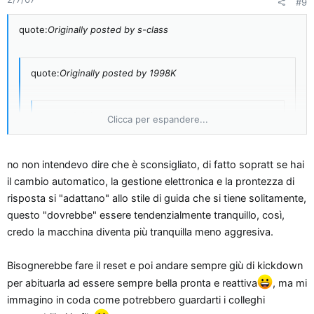
#9
quote:
Originally posted by s-class
quote:
Originally posted by 1998K
quote:
Originally posted by espritcdi
Clicca per espandere...
Io ne avevo sentito parlare, anche qui sul forum. Il
problema è secondo me, anche se funzionasse, che
Clicca per espandere...
no non intendevo dire che è sconsigliato, di fatto sopratt se hai
poi dopo un tot di guida tranquilla la centralina
il cambio automatico, la gestione elettronica e la prontezza di
apprende il nuovo stile e non è che si può stare li
risposta si "adattano" allo stile di guida che si tiene solitamente,
quindi è sconsigliato farlo? di fabbrica per quale stile di guida è
Clicca per espandere...
sempre a fare sto reset ogni due per tre
...o
questo "dovrebbe" essere tendenzialmente tranquillo, così,
impostato l'acceleratore?
sbaglio?
credo la macchina diventa più tranquilla meno aggresiva.
non sbagli, ma evidentemente c'è qualche maniaco che
resetta ogni mattina il pedale, cosa vuoi ognuno ha le sue
Bisognerebbe fare il reset e poi andare sempre giù di kickdown
per abituarla ad essere sempre bella pronta e reattiva
, ma mi
immagino in coda come potrebbero guardarti i colleghi
poi a quel punto,...non sò immagino, se uno vuole una