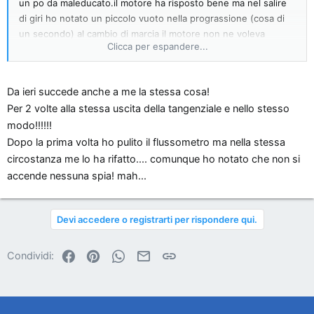
un po da maleducato.il motore ha risposto bene ma nel salire
di giri ho notato un piccolo vuoto nella prograssione (cosa di
un secondo) al cambio di marcia il motore non ne voleva
Clicca per espandere...
sapere di salire di giri.
allora ho accostato e praticamente acceleravi e il motore saliva
di giri 4 - 5 secondi dopo che avevi schiacciato il pedale.La
Da ieri succede anche a me la stessa cosa!
cosa si ripete ogni volta che acceleri secco per cui sapendolo
Per 2 volte alla stessa uscita della tangenziale e nello stesso
accelero progressivamente.
modo!!!!!!
Il difetto sparisce togliendo la chiave dal blocchetto e
riavviando il motore.
Dopo la prima volta ho pulito il flussometro ma nella stessa
ora proverò a fare il reset del pedale e vedere se il problema
circostanza me lo ha rifatto.... comunque ho notato che non si
rimane.
accende nessuna spia! mah...
per ora grazie delle dritte :biggrin:
Devi accedere o registrarti per rispondere qui.
Facebook
Pinterest
WhatsApp
Email
Link
Condividi: