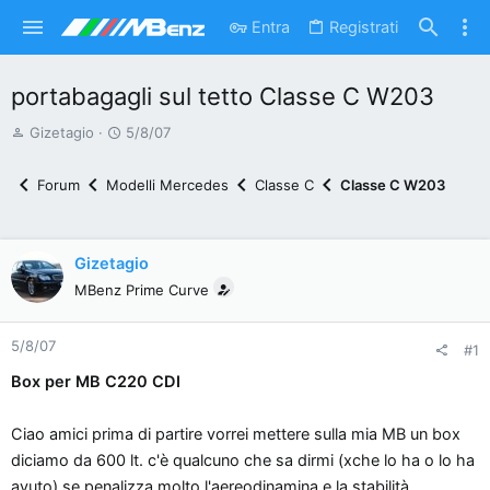
Entra
Registrati
portabagagli sul tetto Classe C W203
A
D
Gizetagio
5/8/07
u
a
t
t
Forum
Modelli Mercedes
Classe C
Classe C W203
o
a
r
d
e
'
Gizetagio
d
i
MBenz Prime Curve
i
n
s
i
5/8/07
c
z
#1
u
i
Box per MB C220 CDI
s
o
s
Ciao amici prima di partire vorrei mettere sulla mia MB un box
i
diciamo da 600 lt. c'è qualcuno che sa dirmi (xche lo ha o lo ha
o
avuto) se penalizza molto l'aereodinamina e la stabilità