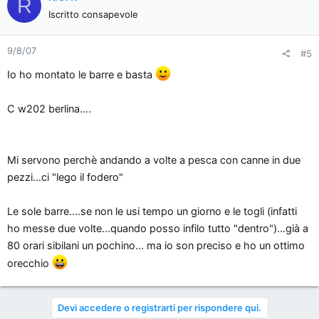
R
Iscritto consapevole
9/8/07
#5
Io ho montato le barre e basta
C w202 berlina....
Mi servono perchè andando a volte a pesca con canne in due
pezzi...ci "lego il fodero"
Le sole barre....se non le usi tempo un giorno e le togli (infatti
ho messe due volte...quando posso infilo tutto "dentro")...già a
80 orari sibilani un pochino... ma io son preciso e ho un ottimo
orecchio
Devi accedere o registrarti per rispondere qui.