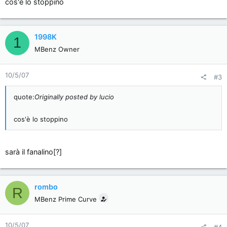
cos'è lo stoppino
1998K
1
MBenz Owner
10/5/07
#3
quote:
Originally posted by lucio
cos'è lo stoppino
sarà il fanalino[?]
rombo
R
MBenz Prime Curve
10/5/07