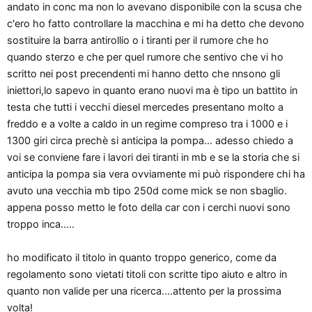
andato in conc ma non lo avevano disponibile con la scusa che
o
c'ero ho fatto controllare la macchina e mi ha detto che devono
n
sostituire la barra antirollio o i tiranti per il rumore che ho
e
quando sterzo e che per quel rumore che sentivo che vi ho
scritto nei post precendenti mi hanno detto che nnsono gli
iniettori,lo sapevo in quanto erano nuovi ma è tipo un battito in
testa che tutti i vecchi diesel mercedes presentano molto a
freddo e a volte a caldo in un regime compreso tra i 1000 e i
1300 giri circa prechè si anticipa la pompa... adesso chiedo a
voi se conviene fare i lavori dei tiranti in mb e se la storia che si
anticipa la pompa sia vera ovviamente mi può rispondere chi ha
avuto una vecchia mb tipo 250d come mick se non sbaglio.
appena posso metto le foto della car con i cerchi nuovi sono
troppo inca.....
ho modificato il titolo in quanto troppo generico, come da
regolamento sono vietati titoli con scritte tipo aiuto e altro in
quanto non valide per una ricerca....attento per la prossima
volta!