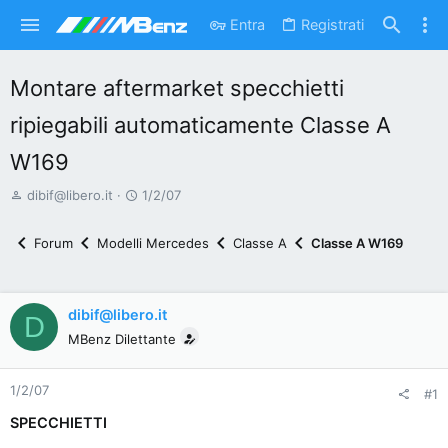
Entra
Registrati
Montare aftermarket specchietti
ripiegabili automaticamente Classe A
W169
A
D
dibif@libero.it
1/2/07
u
a
t
t
Forum
Modelli Mercedes
Classe A
Classe A W169
o
a
r
d
e
'
dibif@libero.it
D
d
i
MBenz Dilettante
i
n
s
i
1/2/07
c
z
#1
u
i
SPECCHIETTI
s
o