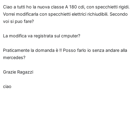
s
Ciao a tutti ho la nuova classe A 180 cdi, con specchietti rigidi.
i
Vorrei modificarla con specchietti elettrici richiudibili. Secondo
o
voi si puo fare?
n
e
La modifica va registrata sul cmputer?
Praticamente la domanda è !! Posso farlo io senza andare alla
mercedes?
Grazie Ragazzi
ciao