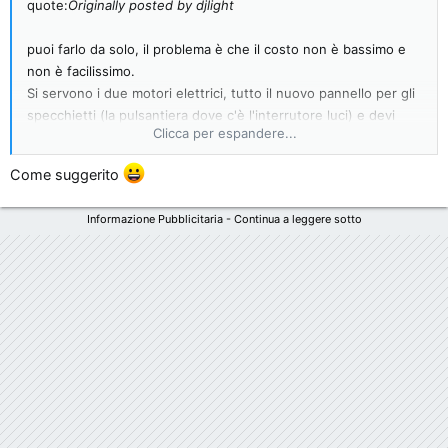
quote:
Originally posted by djlight
puoi farlo da solo, il problema è che il costo non è bassimo e
non è facilissimo.
Si servono i due motori elettrici, tutto il nuovo pannello per gli
specchietti (la pulsantiera dove c'è l'interrutore luci) e devi
Clicca per espandere...
cablaterlo.
Come suggerito
Il mio consiglio se lo vuoi fare da solo è di prendere delle parti
usate.
Informazione Pubblicitaria - Continua a leggere sotto