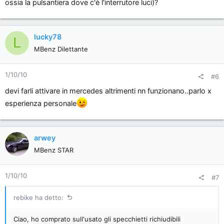
ossia la pulsantiera dove c'è l'interrutore luci)?
lucky78
L
MBenz Dilettante
1/10/10
#6
devi farli attivare in mercedes altrimenti nn funzionano..parlo x
esperienza personale
arwey
MBenz STAR
1/10/10
#7
rebike ha detto:
Ciao, ho comprato sull'usato gli specchietti richiudibili