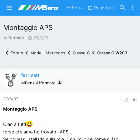
Entra
Registrati
Montaggio APS
A
D
ferrmatt
27/6/07
u
a
t
t
Forum
Modelli Mercedes
Classe C
Classe C W203
o
a
r
d
e
'
ferrmatt
d
i
MBenz Affermato
i
n
s
i
27/6/07
c
z
#1
u
i
Montaggio APS
s
o
s
Ciao a tutti
i
forse ci siamo ho trovato l APS...
o
Se dovessi istallarlo sulla mia C chi mi dice come si fa?