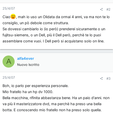
25/4/07
#2
Ciao
, mah io uso un Olidata da ormai 4 anni, va ma non te lo
consiglio, un pò debole come struttura.
Se dovessi cambiarlo io (io però) prenderei sicuramente o un
fujitsu-siemens, o un Dell, più il Dell però, perchè te lo puoi
assemblare come vuoi. I Dell però si acquistano solo on line.
alfa4ever
A
Nuovo Iscritto
25/4/07
#3
Boh, io parlo per esperienza personale.
Mio fratello ha un hp dv 1000.
Bella macchina, rifinita abbastanza bene. Ha un paio d'anni. non
va più il masterizzatore dvd, ma perchè ha preso una bella
botta. E conoscendo mio fratello non ha preso solo quella.