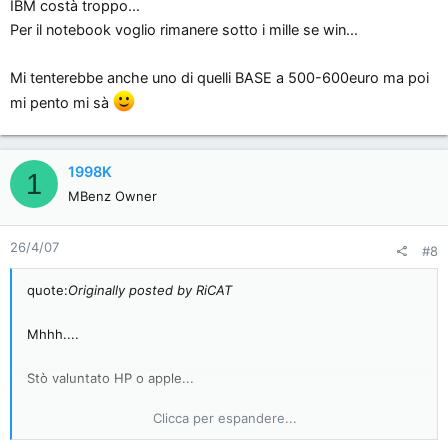
IBM costà troppo...
Per il notebook voglio rimanere sotto i mille se win...
Mi tenterebbe anche uno di quelli BASE a 500-600euro ma poi
mi pento mi sà
1998K
1
MBenz Owner
26/4/07
#8
quote:
Originally posted by RiCAT
Mhhh....
Stò valuntato HP o apple...
Clicca per espandere...
Per apple son limitato al macbook per il proc.intel che
permette l'uso di winxp nel caso serva...