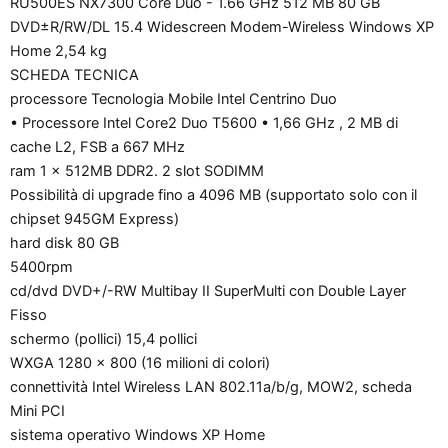
RU500ES NX7300 Core Duo - 1.66 GHz 512 MB 80 GB
DVD±R/RW/DL 15.4 Widescreen Modem-Wireless Windows XP
Home 2,54 kg
SCHEDA TECNICA
processore Tecnologia Mobile Intel Centrino Duo
• Processore Intel Core2 Duo T5600 • 1,66 GHz , 2 MB di
cache L2, FSB a 667 MHz
ram 1 x 512MB DDR2. 2 slot SODIMM
Possibilità di upgrade fino a 4096 MB (supportato solo con il
chipset 945GM Express)
hard disk 80 GB
5400rpm
cd/dvd DVD+/-RW Multibay II SuperMulti con Double Layer
Fisso
schermo (pollici) 15,4 pollici
WXGA 1280 x 800 (16 milioni di colori)
connettività Intel Wireless LAN 802.11a/b/g, MOW2, scheda
Mini PCI
sistema operativo Windows XP Home