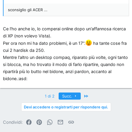
sconsiglio gli ACER ...
Ce l'ho anche io, lo comperai online dopo un'affannosa ricerca
di XP (non volevo Vista).
Per ora non mi ha dato problemi, è un 17''.
ha tante cose fra
cui 2 hardisk da 250.
Mentre l'altro un desktop compaq, riparato più volte, ogni tanto
si blocca, ma ho trovato il modo di farlo ripartire, quando non
ripartirà più lo butto nel bidone, anzi pardon, accanto al
bidone.:asd:
Ultimo
1 di 2
Succ.
Devi accedere o registrarti per rispondere qui.
Facebook
Pinterest
WhatsApp
Email
Link
Condividi: