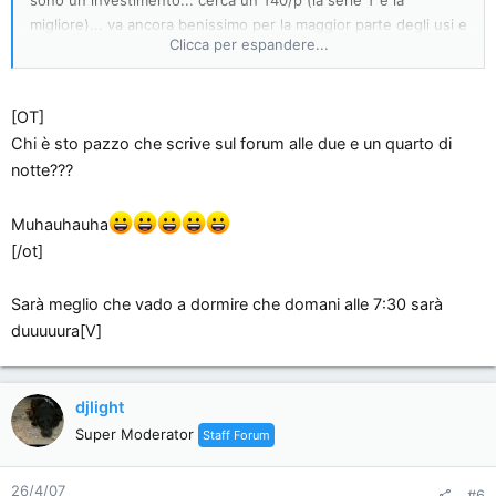
sono un investimento... cerca un T40/p (la serie T è la
migliore)... va ancora benissimo per la maggior parte degli usi e
Clicca per espandere...
lo dovresti trovare ad un prezzo ragionevole
Altrimenti se vuoi MAC ho un ibook, ultima serie, con schermo
[OT]
da 12", lettore DVD e masterizzatore CD (tutto in uno), 1 GB
Chi è sto pazzo che scrive sul forum alle due e un quarto di
ram, 80GB HD, con tutta dotazione Apple (quindi Wi-fi, BT,
notte???
Ethernet, FireWire, cavi, manuale, OSx Tiger e scatola
originale) da vendere per passare ad un sistema fisso sempre
Mac... però non saprei a quanto venderlo considerando che fa
Muhauhauha
un anno a maggio e l'ho pagato 1200 e rotti Euro... se ti
[/ot]
interessa, dimmi quanto vorresti spendere e vediamo di venirci
incontro...
Sarà meglio che vado a dormire che domani alle 7:30 sarà
duuuuura[V]
djlight
Super Moderator
Staff Forum
26/4/07
#6