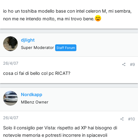
Il 2.0g 1gb ramlo trovo a 1200....HP Pavilion dv6359ea a 850...
io ho un toshiba modello base con intel celeron M, mi sembra,
non me ne intendo molto, ma mi trovo bene.
Vediamo...appena ho un secondo fò un giro da mediaworld
ecc..
IBM costà troppo...
Per il notebook voglio rimanere sotto i mille se win...
djlight
Super Moderator
Staff Forum
Mi tenterebbe anche uno di quelli BASE a 500-600euro ma poi
mi pento mi sà
26/4/07
#9
cosa ci fai di bello col pc RICAT?
Nordkapp
MBenz Owner
26/4/07
#10
Solo il consiglio per Vista: rispetto ad XP hai bisogno di
notevole memoria e potresti incorrere in spiacevoli