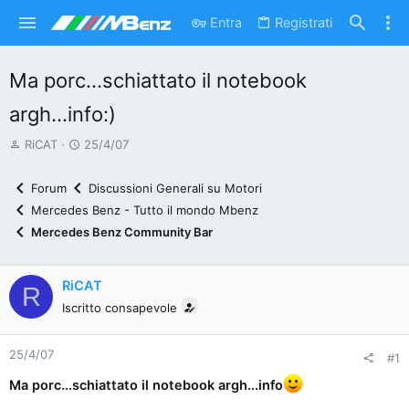
Entra
Registrati
Ma porc...schiattato il notebook
argh...info:)
A
D
RiCAT
25/4/07
u
a
t
t
Forum
Discussioni Generali su Motori
o
a
Mercedes Benz - Tutto il mondo Mbenz
r
d
Mercedes Benz Community Bar
e
'
d
i
i
n
RiCAT
R
s
i
Iscritto consapevole
c
z
u
i
25/4/07
#1
s
o
s
Ma porc...schiattato il notebook argh...info
i