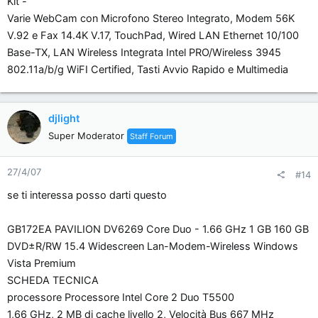
Kit -
Varie WebCam con Microfono Stereo Integrato, Modem 56K
V.92 e Fax 14.4K V.17, TouchPad, Wired LAN Ethernet 10/100
Base-TX, LAN Wireless Integrata Intel PRO/Wireless 3945
802.11a/b/g WiFI Certified, Tasti Avvio Rapido e Multimedia
djlight
Super Moderator
Staff Forum
27/4/07
#14
se ti interessa posso darti questo
GB172EA PAVILION DV6269 Core Duo - 1.66 GHz 1 GB 160 GB
DVD±R/RW 15.4 Widescreen Lan-Modem-Wireless Windows
Vista Premium
SCHEDA TECNICA
processore Processore Intel Core 2 Duo T5500
1,66 GHz, 2 MB di cache livello 2, Velocità Bus 667 MHz