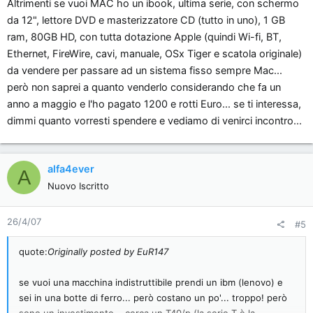
Altrimenti se vuoi MAC ho un ibook, ultima serie, con schermo
da 12", lettore DVD e masterizzatore CD (tutto in uno), 1 GB
ram, 80GB HD, con tutta dotazione Apple (quindi Wi-fi, BT,
Ethernet, FireWire, cavi, manuale, OSx Tiger e scatola originale)
da vendere per passare ad un sistema fisso sempre Mac...
però non saprei a quanto venderlo considerando che fa un
anno a maggio e l'ho pagato 1200 e rotti Euro... se ti interessa,
dimmi quanto vorresti spendere e vediamo di venirci incontro...
alfa4ever
A
Nuovo Iscritto
26/4/07
#5
quote:
Originally posted by EuR147
se vuoi una macchina indistruttibile prendi un ibm (lenovo) e
sei in una botte di ferro... però costano un po'... troppo! però