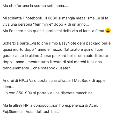
o
Ma che fortuna la scorsa settimana....
n
e
Mi schiatta il notebook...il 6680 si mangia mezzi sms...e si fà
viva una persona "femminile" dopo + di un anno...
Ma Fossero solo questi i problemi della vita ci farei la firma
Scherzi a parte...visto che il mio EasyNote della packard bell è
quasi morto dopo 1 anno e mezzo (fatturato e quindi fuori
garanzia)...e le ultime 4cose packard bell si son autodistrutte
dopo 1 anno...mentre tutto il resto di altri marchi funziona
tranquillamente....che notebook usate?
Andrei di HP...i Vaio costan una cifra...e il MacBook di apple
idem...
Hp con 850-900 si porta via una discreta macchina...
Ma le altre? HP la conosco...non ho esperienza di Acer,
Fuj.Siemens, Asus dell toshiba...