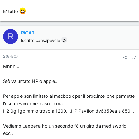
E' tutto
RiCAT
R
Iscritto consapevole
26/4/07
#7
Mhhh....
Stò valuntato HP o apple...
Per apple son limitato al macbook per il proc.intel che permette
l'uso di winxp nel caso serva...
Il 2.0g 1gb ramlo trovo a 1200....HP Pavilion dv6359ea a 850...
Vediamo...appena ho un secondo fò un giro da mediaworld
ecc..