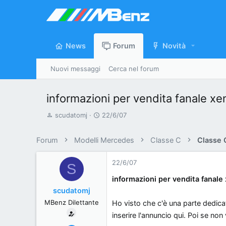
News
Forum
Novità
Nuovi messaggi
Cerca nel forum
informazioni per vendita fanale x
A
D
scudatomj
22/6/07
u
a
t
t
Forum
Modelli Mercedes
Classe C
Classe
o
a
r
d
22/6/07
S
e
'
informazioni per vendita fanal
d
i
scudatomj
i
n
MBenz Dilettante
Ho visto che c'è una parte dedica
s
i
c
z
inserire l'annuncio qui. Poi se no
u
i