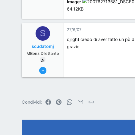
Image:
64.12KB
27/6/07
S
djlight credo di aver fatto un pò di 
scudatomj
grazie
MBenz Dilettante
2/6/07
5
0
0
, .
Facebook
Pinterest
WhatsApp
Email
Link
Condividi: