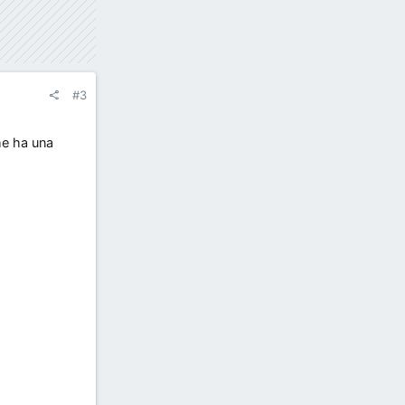
#3
he ha una