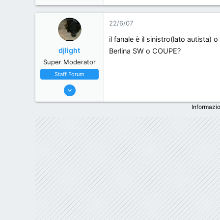
22/6/07
il fanale è il sinistro(lato autista
djlight
Berlina SW o COUPE?
Super Moderator
Staff Forum
22/5/06
7,174
Informazio
18
38
44
Milano, Italy