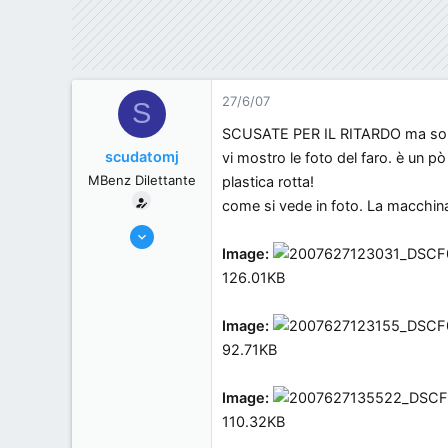
27/6/07
S
SCUSATE PER IL RITARDO ma sono s
scudatomj
vi mostro le foto del faro. è un p
MBenz Dilettante
plastica rotta!
come si vede in foto. La macchina
2/6/07
Image:
5
126.01KB
0
0
Image:
, .
92.71KB
Image:
110.32KB