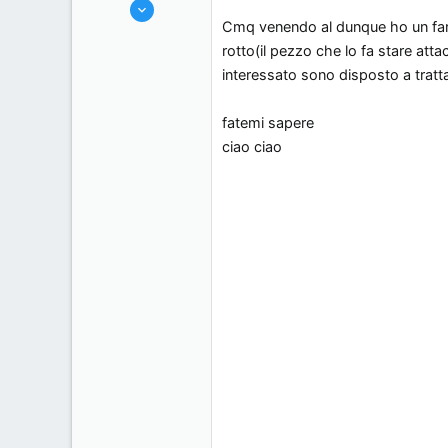
2/6/07
s
o
Cmq venendo al dunque ho un fanal
5
s
rotto(il pezzo che lo fa stare att
0
i
interessato sono disposto a trattar
0
o
, .
n
fatemi sapere
e
ciao ciao