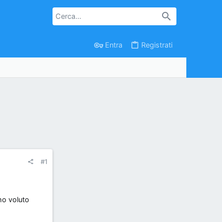
Entra
Registrati
#1
ho voluto