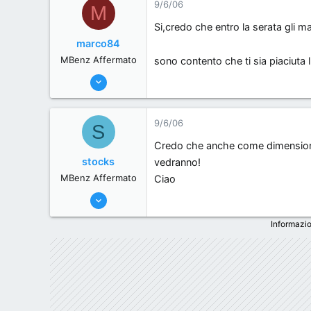
9/6/06
M
0
Si,credo che entro la serata gli 
brescia, Italy.
marco84
MBenz Affermato
sono contento che ti sia piaciuta l'
3/6/06
428
0
9/6/06
S
0
Credo che anche come dimensioni ci
, Italy.
stocks
vedranno!
MBenz Affermato
Ciao
1/6/06
301
Informazio
0
0
brescia, Italy.