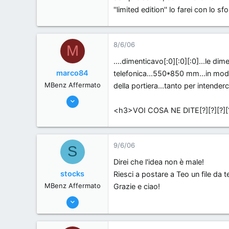
''limited edition'' lo farei con lo 
8/6/06
M
....dimenticavo[:0][:0][:0]...le d
marco84
telefonica...550*850 mm...in modo
MBenz Affermato
della portiera...tanto per intenderci
3/6/06
<h3>VOI COSA NE DITE[?][?][?]
428
0
0
9/6/06
S
, Italy.
Direi che l'idea non è male!
stocks
Riesci a postare a Teo un file da 
MBenz Affermato
Grazie e ciao!
1/6/06
301
0