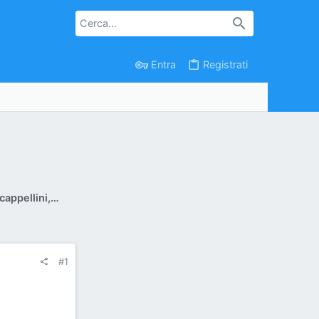
Entra
Registrati
Grafica per gadget, magliette, cappellini, adesivi
#1