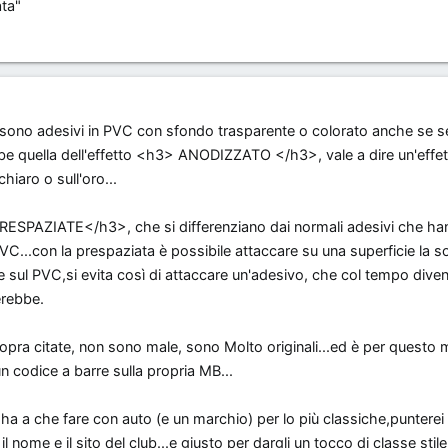
ata"
re sono adesivi in PVC con sfondo trasparente o colorato anche se 
e quella dell'effetto <h3> ANODIZZATO </h3>, vale a dire un'effet
hiaro o sull'oro...
>PRESPAZIATE</h3>, che si differenziano dai normali adesivi che han
C...con la prespaziata è possibile attaccare su una superficie la so
sul PVC,si evita così di attaccare un'adesivo, che col tempo dive
herebbe.
opra citate, non sono male, sono Molto originali...ed è per questo
un codice a barre sulla propria MB...
 ha a che fare con auto (e un marchio) per lo più classiche,punterei
 nome e il sito del club...e giusto per dargli un tocco di classe stil