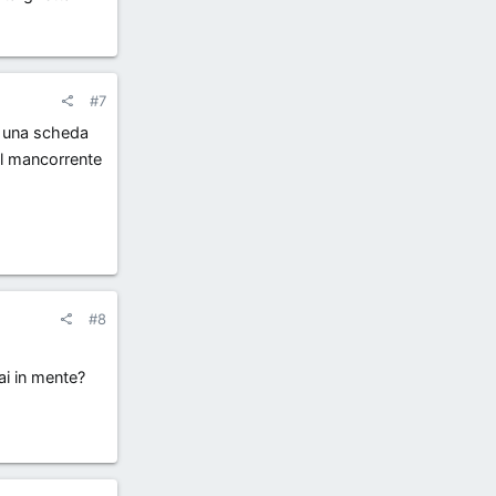
#7
di una scheda
ul mancorrente
#8
ai in mente?