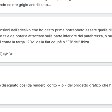
sfondo colore grigio anodizzato...
imensioni dell'adesivo che ho citato prima potrebbero essere quelle 
 tale da poterla attaccare sulla parte inferiore del parabrezza, o s
 come la targa ''20v'' della fiat coupè o ''FR''dell' Ibiza...
[?]</h3>
te disegnato così da renderci conto + o - del progetto grafico che h