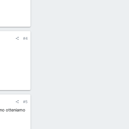
#4
#5
ano otteniamo