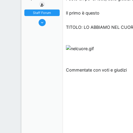
s
o
s
Il primo è questo
Staff Forum
i
22/5/06
o
TITOLO: LO ABBIAMO NEL CUO
7,174
n
18
e
38
44
Milano, Italy
Commentate con voti e giudizi