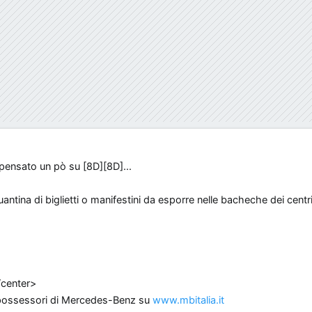
 pensato un pò su [8D][8D]...
tina di biglietti o manifestini da esporre nelle bacheche dei centr
/center>
 possessori di Mercedes-Benz su
www.mbitalia.it