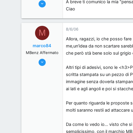
A breve ti comunico la mia "pens
1/6/06
Ciao
301
0
0
8/6/06
M
brescia, Italy.
Allora, ragazzi, io che posso fa
marco84
me,un'idea da non scartare sarebb
MBenz Affermato
che però stà bene solo sul grigio c
3/6/06
Altri tipi di adesivi, sono le <h3
428
scritta stampata su un pezzo di PV
0
immagine senza doverla stampare 
0
ai lati e agli angoli e poi si stacc
, Italy.
Per quanto riguarda le proposte s
molti saranno restii ad attaccare 
Da come lo vedo io... visto che si
semplicissimo, con il marchio MB il