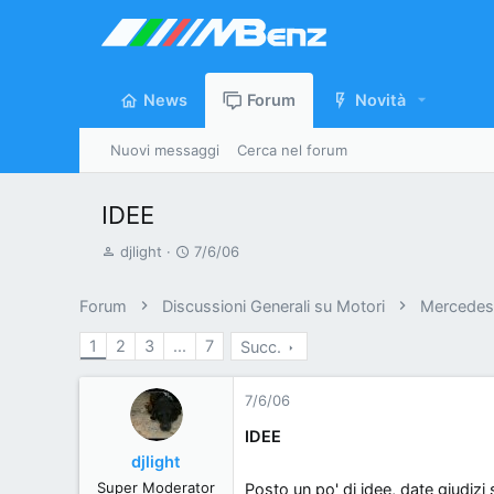
News
Forum
Novità
Nuovi messaggi
Cerca nel forum
IDEE
A
D
djlight
7/6/06
u
a
t
t
Forum
Discussioni Generali su Motori
Mercedes 
o
a
1
2
3
...
7
Succ.
r
d
e
'
d
i
7/6/06
i
n
IDEE
s
i
djlight
c
z
Super Moderator
Posto un po' di idee, date giudizi s
u
i