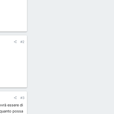
#2
#3
ovrà essere di
o quanto possa