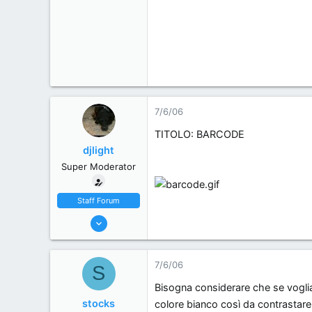
7/6/06
TITOLO: BARCODE
djlight
Super Moderator
Staff Forum
22/5/06
7,174
18
7/6/06
S
38
Bisogna considerare che se voglia
44
stocks
colore bianco così da contrastare 
Milano, Italy