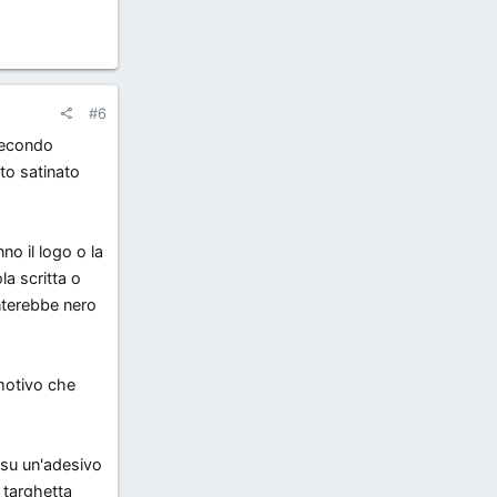
#6
secondo
to satinato
no il logo o la
la scritta o
nterebbe nero
 motivo che
 su un'adesivo
e targhetta