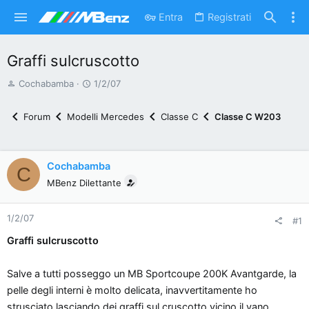
Entra
Registrati
Graffi sulcruscotto
A
D
Cochabamba
1/2/07
u
a
t
t
Forum
Modelli Mercedes
Classe C
Classe C W203
o
a
r
d
e
'
Cochabamba
C
d
i
MBenz Dilettante
i
n
s
i
1/2/07
c
z
#1
u
i
Graffi sulcruscotto
s
o
s
Salve a tutti posseggo un MB Sportcoupe 200K Avantgarde, la
i
pelle degli interni è molto delicata, inavvertitamente ho
o
strusciato lasciando dei graffi sul cruscotto vicino il vano