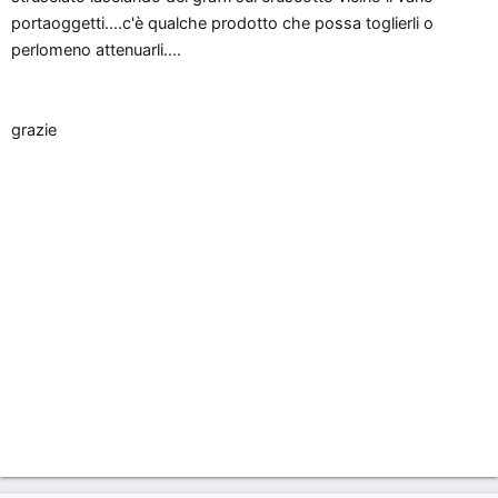
n
portaoggetti....c'è qualche prodotto che possa toglierli o
e
perlomeno attenuarli....
grazie