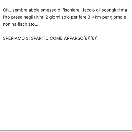
o
Oh...sembra abbia smesso di fischiare...faccio gli scongiuri ma
n
l'ho presa negli ultimi 2 giorni solo per fare 3-4km per giorno e
e
non ha fischiato....
SPERIAMO SI SPARITO COME APPARSO[8)][8)]