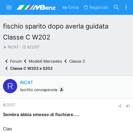
Entra
Registrati
fischio sparito dopo averla guidata
Classe C W202
A
D
RiCAT
8/2/07
u
a
t
t
Forum
Modelli Mercedes
Classe C
o
a
Classe C W202 e S202
r
d
e
'
RiCAT
R
d
i
Iscritto consapevole
i
n
s
i
8/2/07
c
z
#1
u
i
Sembra abbia smesso di fischiare.....
s
o
s
Ciao
i