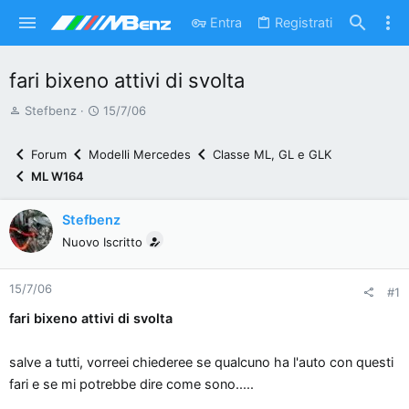
Entra
Registrati
fari bixeno attivi di svolta
A
D
Stefbenz
15/7/06
u
a
t
t
Forum
Modelli Mercedes
Classe ML, GL e GLK
o
a
ML W164
r
d
e
'
Stefbenz
d
i
Nuovo Iscritto
i
n
s
i
15/7/06
c
z
#1
u
i
fari bixeno attivi di svolta
s
o
s
salve a tutti, vorreei chiederee se qualcuno ha l'auto con questi
i
fari e se mi potrebbe dire come sono.....
o