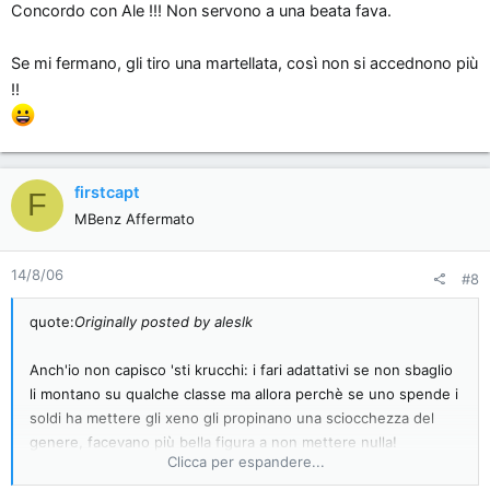
Concordo con Ale !!! Non servono a una beata fava.
Se mi fermano, gli tiro una martellata, così non si accednono più
!!
firstcapt
F
MBenz Affermato
14/8/06
#8
quote:
Originally posted by aleslk
Anch'io non capisco 'sti krucchi: i fari adattativi se non sbaglio
li montano su qualche classe ma allora perchè se uno spende i
soldi ha mettere gli xeno gli propinano una sciocchezza del
genere, facevano più bella figura a non mettere nulla!
Clicca per espandere...
Inoltre è una funzione che non si può neanche disabilitare per