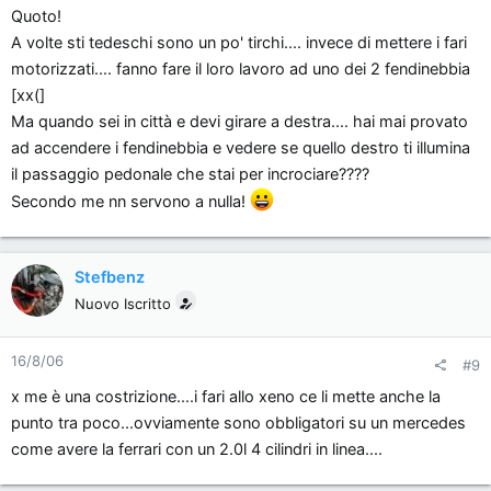
cui sti fendi che si accendoono e spengono si fulmineranno
Quoto!
più velocemente, senza contare che un mio amico è stato
A volte sti tedeschi sono un po' tirchi.... invece di mettere i fari
fermato dalle forze dell'ordine che volevano multarlo e c'è
motorizzati.... fanno fare il loro lavoro ad uno dei 2 fendinebbia
voluta la mano di Dio ha spiegare tutto! [}
][}
][}
]
[xx(]
Ma quando sei in città e devi girare a destra.... hai mai provato
ad accendere i fendinebbia e vedere se quello destro ti illumina
il passaggio pedonale che stai per incrociare????
Secondo me nn servono a nulla!
Stefbenz
Nuovo Iscritto
16/8/06
#9
x me è una costrizione....i fari allo xeno ce li mette anche la
punto tra poco...ovviamente sono obbligatori su un mercedes
come avere la ferrari con un 2.0l 4 cilindri in linea....