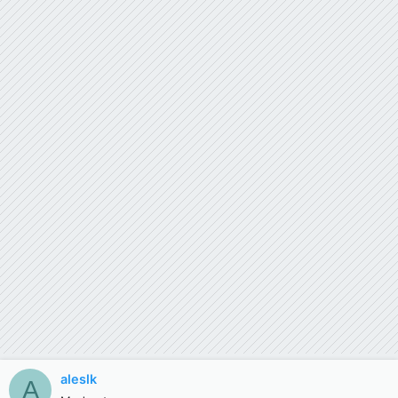
aleslk
A