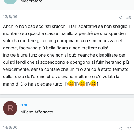
Moderatore
13/8/06
#6
Anch'io non capisco 'sti krucchi: i fari adattativi se non sbaglio li
montano su qualche classe ma allora perchè se uno spende i
soldi ha mettere gli xeno gli propinano una sciocchezza del
genere, facevano più bella figura a non mettere nulla!
Inoltre è una funzione che non si può neanche disabilitare per
cui sti fendi che si accendoono e spengono si fulmineranno più
velocemente, senza contare che un mio amico è stato fermato
dalle forze dell'ordine che volevano multarlo e c'è voluta la
mano di Dio ha spiegare tutto! [}
][}
][}
]
rex
R
MBenz Affermato
14/8/06
#7