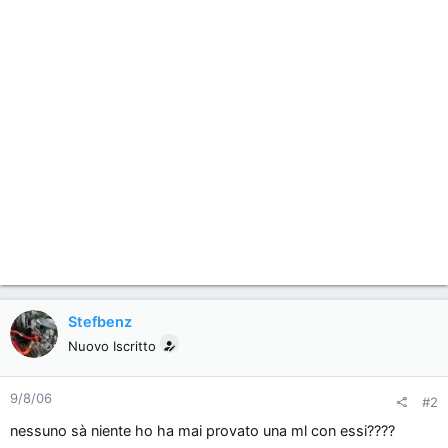
n
e
Stefbenz
Nuovo Iscritto
9/8/06
#2
nessuno sà niente ho ha mai provato una ml con essi????