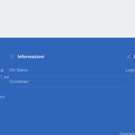
Informazioni
Chi Siamo
Logi
 di
”, ed
Contattaci
rci
Contatt