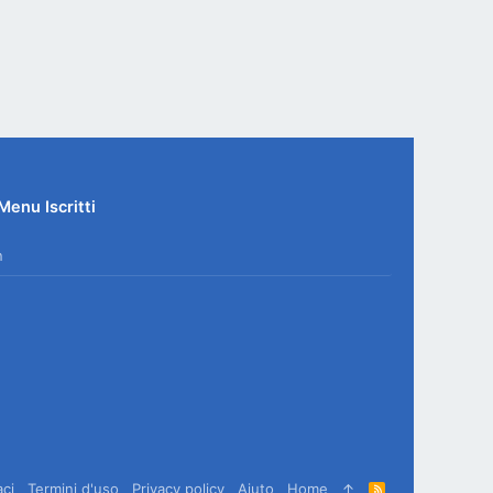
Menu Iscritti
n
aci
Termini d'uso
Privacy policy
Aiuto
Home
R