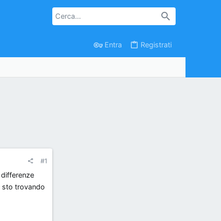
Entra
Registrati
#1
 differenze
e sto trovando