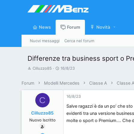
News
Forum
Novità
Nuovi messaggi
Cerca nel forum
Differenze tra business sport o P
A
D
Cilluzzo85
16/8/23
u
a
t
t
Forum
Modelli Mercedes
Classe A
Classe 
o
a
r
d
16/8/23
C
e
'
Salve ragazzi è da un po’ che sto
d
i
Cilluzzo85
evidenti tra una versione busines
i
n
Nuovo Iscritto
molte o sport o Premium…. Che dif
s
i
c
z
u
i