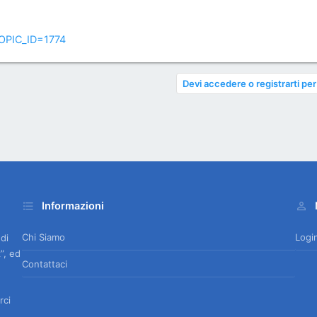
TOPIC_ID=1774
Devi accedere o registrarti per
Informazioni
Chi Siamo
Logi
 di
”, ed
Contattaci
rci