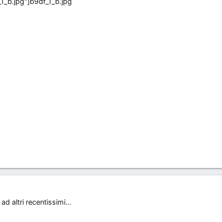
b9df_1_b.jpg
d altri recentissimi...