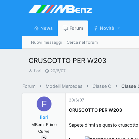
News
Forum
Novità
Nuovi messaggi
Cerca nel forum
CRUSCOTTO PER W203
A
D
fiori
20/6/07
u
a
t
t
Forum
Modelli Mercedes
Classe C
Classe
o
a
r
d
20/6/07
F
e
'
CRUSCOTTO PER W203
d
i
fiori
i
n
MBenz Prime
Sapete dirmi se questo cruscotto 
s
i
Curve
c
z
u
i