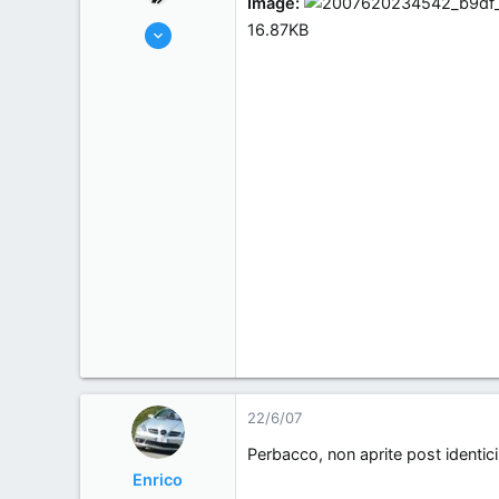
Image:
s
o
31/5/07
16.87KB
s
58
i
0
o
0
n
crispiano, Italy.
e
22/6/07
Perbacco, non aprite post identici a
Enrico