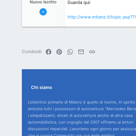
Nuovo Iscritto
Guarda qui:
2/6/07
http://www.mbenz.it/topic.asp?
894
0
0
Rovigo
Facebook
Pinterest
WhatsApp
Email
Link
Condividi:
Chi siamo
L’obiettivo primario di Mbenz è quello di riunire, in spirito
amicizia tutti i possessori di autovetture “Mercedes Benz
i simpatizzanti, dotati di autovetture anche di altra casa
automobilistica, con orgoglio dal 2007 offriamo ai lettori
discussioni imparziali. Lavoriamo ogni giorno per assicura
che la nostra Community sia una delle migliori.