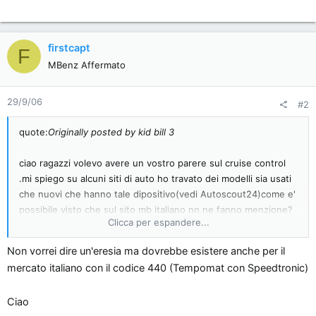
firstcapt
F
MBenz Affermato
29/9/06
#2
quote:
Originally posted by kid bill 3
ciao ragazzi volevo avere un vostro parere sul cruise control
.mi spiego su alcuni siti di auto ho travato dei modelli sia usati
che nuovi che hanno tale dipositivo(vedi Autoscout24)come e'
possibile visto che sul sito mb italiano nn ne fanno menzione?
Clicca per espandere...
saranno d'importazione?
Non vorrei dire un'eresia ma dovrebbe esistere anche per il
ciao
a tutti
mercato italiano con il codice 440 (Tempomat con Speedtronic)
p.s potreste aiutarmi anche al post che ho messo nel topic
Ciao
b200 d'importazione aperto da erreros. grazie[
]