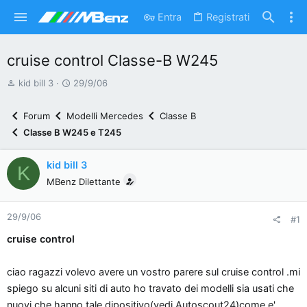
Entra
Registrati
cruise control Classe-B W245
A
D
kid bill 3
29/9/06
u
a
t
t
Forum
Modelli Mercedes
Classe B
o
a
Classe B W245 e T245
r
d
e
'
kid bill 3
K
d
i
MBenz Dilettante
i
n
s
i
29/9/06
c
z
#1
u
i
cruise control
s
o
s
ciao ragazzi volevo avere un vostro parere sul cruise control .mi
i
spiego su alcuni siti di auto ho travato dei modelli sia usati che
o
nuovi che hanno tale dipositivo(vedi Autoscout24)come e'