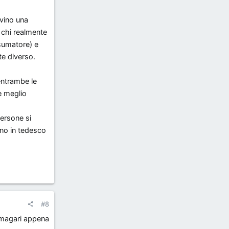
vino una
 chi realmente
nsumatore) e
e diverso.
entrambe le
e meglio
ersone si
nno in tedesco
#8
, magari appena