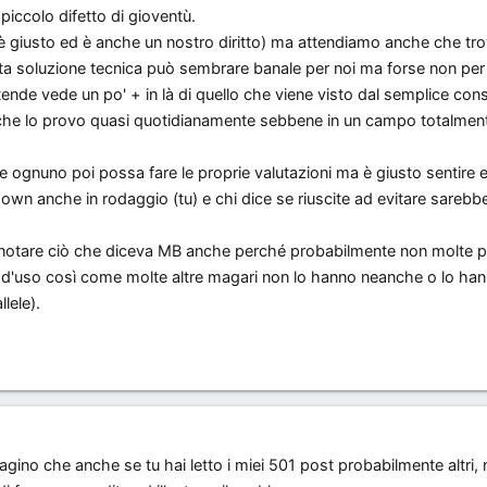
iccolo difetto di gioventù.
è giusto ed è anche un nostro diritto) ma attendiamo anche che tro
iusta soluzione tecnica può sembrare banale per noi ma forse non per
ntende vede un po' + in là di quello che viene visto dal semplice co
 che lo provo quasi quotidianamente sebbene in un campo totalment
he ognuno poi possa fare le proprie valutazioni ma è giusto sentire 
down anche in rodaggio (tu) e chi dice se riuscite ad evitare sarebb
 notare ciò che diceva MB anche perché probabilmente non molte p
to d'uso così come molte altre magari non lo hanno neanche o lo ha
lele).
gino che anche se tu hai letto i miei 501 post probabilmente altri