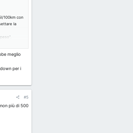
,5l/100km con
ettare la
ppeso".
ebbe meglio
armiare
kdown per i
#5
 non più di 500