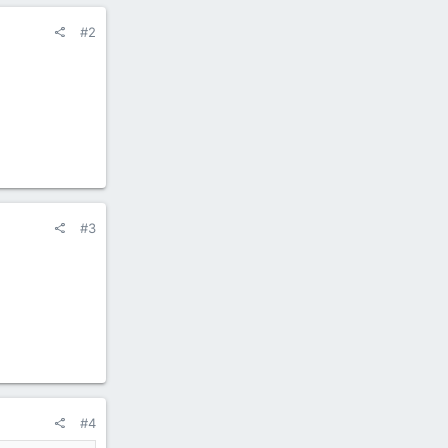
#2
#3
#4