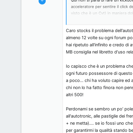
285
acceleratore per sentire il click d
visto che è un Cvt) in maniera do
0
Senza kickdown il motore resta alt
0
Vai a leggere il post ad hoc sul bu
Milan, Italy.
Caro stocks il problema dell'autot
In Germania stanno provando varie 
almeno 12 volte su ogni forum poss
nuovo software che risolva il pro
hai ripetuto all'infinito e credo d
Ciao
MB consiglia nel libretto d'uso rel
Io capisco che è un problema che 
ogni futuro possessore di questo 
a poco... chi ha voluto capire ed
chi non lo ha fatto finora non pe
altri 500!
Perdonami se sembro un po' polem
all'autotronic, alle pastiglie dei fr
+ ne metta).... se io fossi uno ch
per garantirmi la qualità stando b