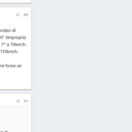
#6
 colpo di
rti" (improprio
a 7^ a 70km/h.
0-110km/h.
ire forse un
#7
po di