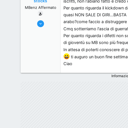
stocks
iscritti, non l'abiano fatto e credo
MBenz Affermato
Per quanto riguarda il kickdown d
quasi NON SALE DI GIRI...BASTA IL
arabo?come faccio a distruggere 
1/6/06
Cmq sotterriamo l'ascia di guerra
301
Per quanto riguarda i difetti non 
0
di gioventù su MB sono più frequ
0
In attesa di poterti conoscere di
brescia, Italy.
ti auguro un buon fine settima
Ciao
Informazio