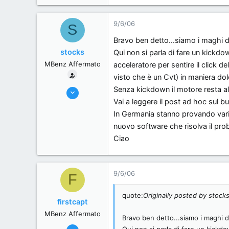
175
0
9/6/06
S
0
Bravo ben detto...siamo i maghi 
Novi Ligure (AL), Italy.
stocks
Qui non si parla di fare un kickdo
MBenz Affermato
acceleratore per sentire il click de
visto che è un Cvt) in maniera do
Senza kickdown il motore resta alt
1/6/06
Vai a leggere il post ad hoc sul bu
301
In Germania stanno provando varie 
0
nuovo software che risolva il pro
0
Ciao
brescia, Italy.
9/6/06
F
quote:
Originally posted by stock
firstcapt
MBenz Affermato
Bravo ben detto...siamo i maghi 
5/6/06
Qui non si parla di fare un kickd