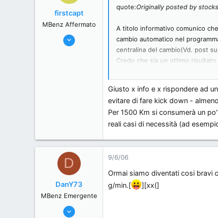
brescia, Italy.
quote:
Originally posted by stock
firstcapt
MBenz Affermato
A titolo informativo comunico che
5/6/06
cambio automatico nel programma 
285
centralina del cambio(Vd. post su
Credo che sia un ottimo risultato
0
Ciao
0
Milan, Italy.
Giusto x info e x rispondere ad u
P.S. Per chi ha il cambio automati
evitare di fare kick down - almeno 
molto gasolio sfruttando cambiate p
Per 1500 Km si consumerà un po' d
reali casi di necessità (ad esemp
9/6/06
D
Ormai siamo diventati cosi bravi c
DanY73
g/min.[
][xx(]
MBenz Emergente
5/6/06