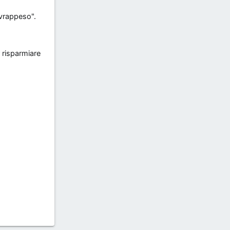
ovrappeso".
r risparmiare