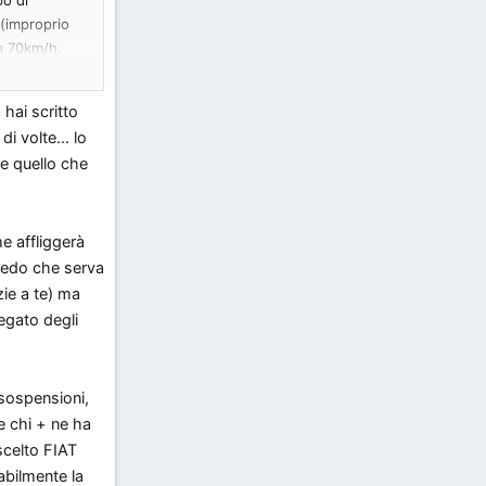
 (improprio
 a 70km/h.
0km/h.
hai scritto
forse un
i volte... lo
re quello che
e affliggerà
credo che serva
zie a te) ma
egato degli
sospensioni,
 e chi + ne ha
scelto FIAT
abilmente la