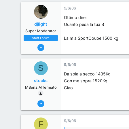
9/6/06
Ottimo direi,
djlight
Quanto pesa la tua B
Super Moderator
La mia SportCoupè 1500 kg
Staff Forum
22/5/06
7,174
18
9/6/06
S
38
Da sola a secco 1435Kg
44
stocks
Con me sopra 1520Kg
Milano, Italy
MBenz Affermato
Ciao
1/6/06
301
0
9/6/06
F
0