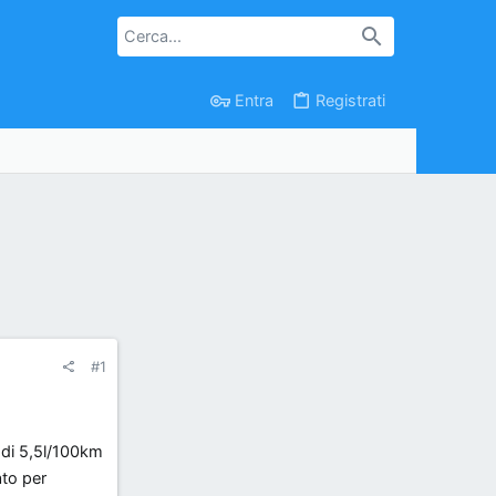
Entra
Registrati
#1
 di 5,5l/100km
to per