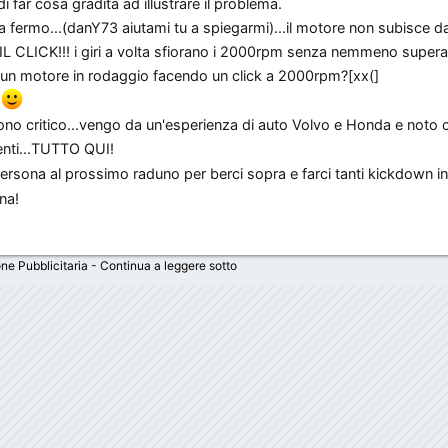
 di far cosa gradita ad illustrare il problema.
a fermo...(danY73 aiutami tu a spiegarmi)...il motore non subisce d
 CLICK!!! i giri a volta sfiorano i 2000rpm senza nemmeno superar
un motore in rodaggio facendo un click a 2000rpm?[xx(]
!
sono critico...vengo da un'esperienza di auto Volvo e Honda e noto ch
enti...TUTTO QUI!
 persona al prossimo raduno per berci sopra e farci tanti kickdown 
na!
ne Pubblicitaria - Continua a leggere sotto