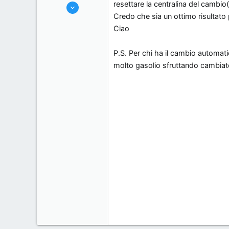
resettare la centralina del cambio
1/6/06
s
o
Credo che sia un ottimo risultato
301
s
Ciao
0
i
0
o
P.S. Per chi ha il cambio automati
brescia, Italy.
n
molto gasolio sfruttando cambiate p
e