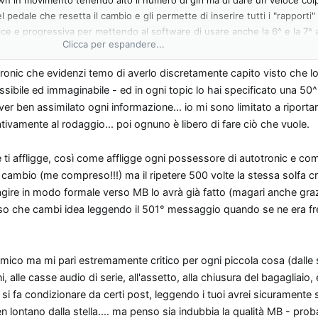
el pedale che resetta il cambio e gli permette di inserire tutti i "rapporti"
lce e progressiva per mettendo al software di usare anche la 6^ e la 7^
Clicca per espandere...
o di giri e non inserisce i rapporti lunghi (6^ e7^) se non oltre i 100-11
g dell'Autotronic e capirai.
ronic che evidenzi temo di averlo discretamente capito visto che lo 
soluzioni al problema prima di fare un richiamo ufficiale e distribuire 
ibile ed immaginabile - ed in ogni topic lo hai specificato una 50^ d
blema.
i aver ben assimilato ogni informazione... io mi sono limitato a riporta
ativamente al rodaggio... poi ognuno è libero di fare ciò che vuole.
ti affligge, così come affligge ogni possessore di autotronic e com
cambio (me compreso!!!) ma il ripetere 500 volte la stessa solfa 
 agire in modo formale verso MB lo avrà già fatto (magari anche gra
nso che cambi idea leggendo il 501° messaggio quando se ne era fr
ico ma mi pari estremamente critico per ogni piccola cosa (dalle 
eni, alle casse audio di serie, all'assetto, alla chiusura del bagagliaio,
e si fa condizionare da certi post, leggendo i tuoi avrei sicuramente 
en lontano dalla stella.... ma penso sia indubbia la qualità MB - prob