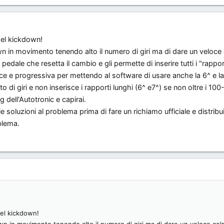
del kickdown!
wn in movimento tenendo alto il numero di giri ma di dare un veloce
l pedale che resetta il cambio e gli permette di inserire tutti i "rappo
lce e progressiva per mettendo al software di usare anche la 6^ e l
o di giri e non inserisce i rapporti lunghi (6^ e7^) se non oltre i 10
g dell'Autotronic e capirai.
soluzioni al problema prima di fare un richiamo ufficiale e distribu
blema.
s
del kickdown!
own in movimento tenendo alto il numero di giri ma di dare un veloce col