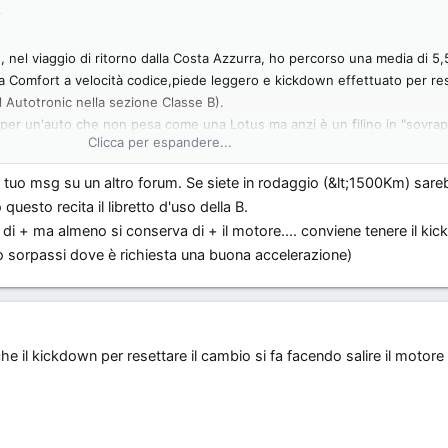
s
, nel viaggio di ritorno dalla Costa Azzurra, ho percorso una media di 5
Comfort a velocità codice,piede leggero e kickdown effettuato per res
l Autotronic nella sezione Classe B).
 per un'auto che non pesa come una Lotus ma anzi è un filino in "sovra
Clicca per espandere...
n tuo msg su un altro forum. Se siete in rodaggio (&lt;1500Km) sar
co: ricordatevi di fare il kickdown in P o in N da fermo così da poter risp
questo recita il libretto d'uso della B.
iù dolci e l'utilizzo di "rapporti alti" anche a basse velocità!
i + ma almeno si conserva di + il motore.... conviene tenere il kic
io sorpassi dove è richiesta una buona accelerazione)
he il kickdown per resettare il cambio si fa facendo salire il motore