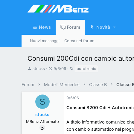
News
Forum
Novità
Nuovi messaggi
Cerca nel forum
Consumi 200Cdi con cambio autom
A
D
T
stocks
9/6/06
autotronic
u
a
a
t
t
g
Forum
Modelli Mercedes
Classe B
Classe 
o
a
r
d
9/6/06
S
e
'
d
i
Consumi B200 Cdi + Autotronic!
i
n
stocks
s
i
MBenz Affermato
A titolo informativo comunico che
c
z
con cambio automatico nel progr
u
i