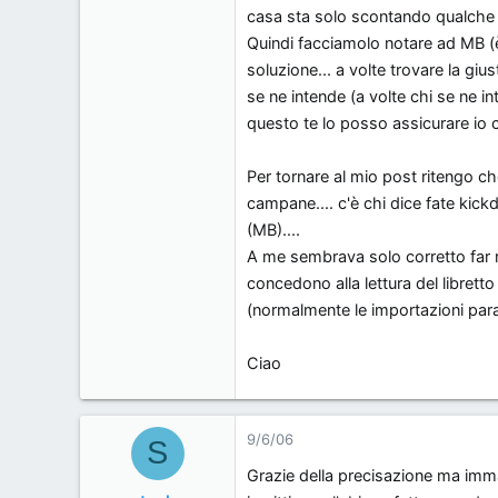
casa sta solo scontando qualche p
Quindi facciamolo notare ad MB (
soluzione... a volte trovare la g
se ne intende (a volte chi se ne i
questo te lo posso assicurare io
Per tornare al mio post ritengo c
campane.... c'è chi dice fate kick
(MB)....
A me sembrava solo corretto far
concedono alla lettura del libret
(normalmente le importazioni paral
Ciao
9/6/06
S
Grazie della precisazione ma imma