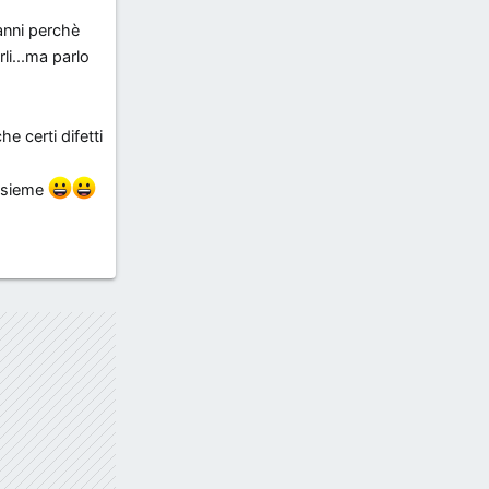
anni perchè
li...ma parlo
e certi difetti
insieme