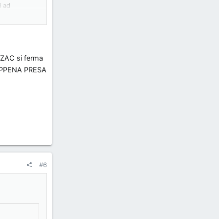
i ad
e ZAC si ferma
A APPENA PRESA
#6