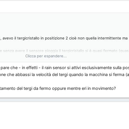
i, avevo il tergicristallo in positizione 2 cioè non quella intermittente m
senza avere il sensore pioggia il tergicristallo si è quasi fermato (quas
Clicca per espandere...
a...
pare che - in effetti - il rain sensor si attivi esclusivamente sulla po
non si attiva sulla posizione uno della leva???
one che abbassi la velocità del tergi quando la macchina si ferma (
lentamento del tergi da fermo oppure mentre eri in movimento?