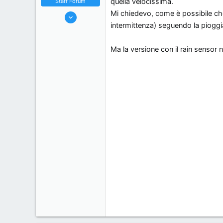
quella velocissima.
Staff Forum
s
o
Mi chiedevo, come è possibile che 
22/5/06
s
intermittenza) seguendo la pioggia
7,174
i
18
o
Ma la versione con il rain sensor n
38
n
44
e
Milano, Italy