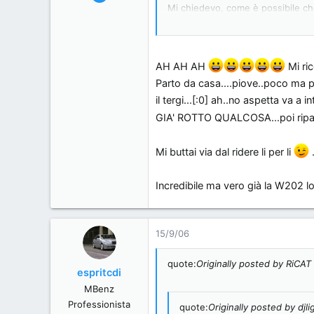
1,364
Mi chiedevo, come è possibile che 
intermittenza) seguendo la pioggi
0
36
Ma la versione con il rain sensor 
Prato
AH AH AH
Mi ric
Parto da casa....piove..poco ma p
il tergi...[:0] ah..no aspetta v
GIA' ROTTO QUALCOSA...poi ripart
Mi buttai via dal ridere li per li
.
Incredibile ma vero già la W202 l
15/9/06
quote:
Originally posted by RiCAT
espritcdi
MBenz
Professionista
quote:
Originally posted by djli