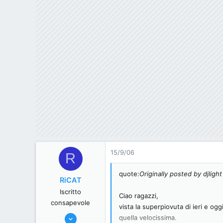
15/9/06
R
quote:
Originally posted by djlight
RiCAT
Iscritto
Ciao ragazzi,
consapevole
vista la superpiovuta di ieri e ogg
17/7/06
quella velocissima.