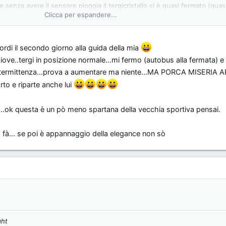
senza avere il sensore pioggia il tergicristallo si è quasi fermato (quas
Clicca per espandere...
a...
non si attiva sulla posizione uno della leva???
ordi il secondo giorno alla guida della mia
iove..tergi in posizione normale...mi fermo (autobus alla fermata) 
a a intermittenza...prova a aumentare ma niente...MA PORCA MISERI
o e riparte anche lui
..ok questa è un pò meno spartana della vecchia sportiva pensai.
o fà... se poi è appannaggio della elegance non sò
ght