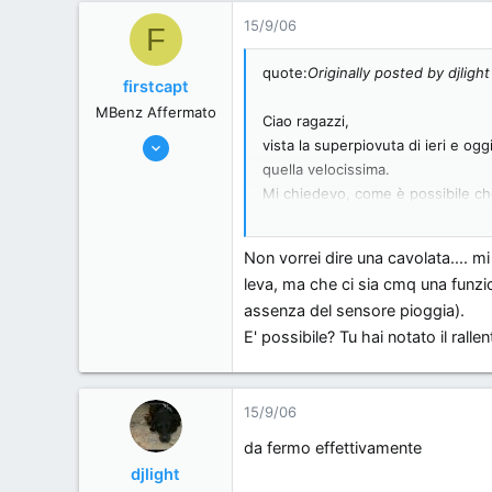
15/9/06
F
quote:
Originally posted by djlight
firstcapt
MBenz Affermato
Ciao ragazzi,
5/6/06
vista la superpiovuta di ieri e ogg
285
quella velocissima.
Mi chiedevo, come è possibile che 
0
intermittenza) seguendo la pioggi
0
Milan, Italy.
Non vorrei dire una cavolata.... mi 
Ma la versione con il rain sensor 
leva, ma che ci sia cmq una funzi
assenza del sensore pioggia).
E' possibile? Tu hai notato il ral
15/9/06
da fermo effettivamente
djlight