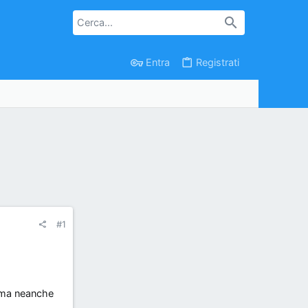
Entra
Registrati
#1
te ma neanche