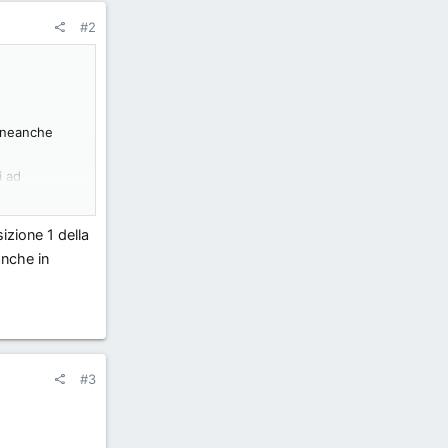
#2
a neanche
i ad
sizione 1 della
anche in
#3