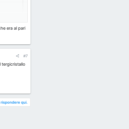
 ma
he era al pari
uasi ad
#7
i ferma il
tergicristallo
A PRESA GIA'
 rispondere qui.