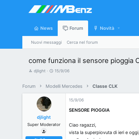
News
Forum
Novità
Nuovi messaggi
Cerca nel forum
come funziona il sensore pioggia
A
D
djlight
15/9/06
u
a
t
t
Forum
Modelli Mercedes
Classe CLK
o
a
r
d
15/9/06
e
'
SENSORE PIOGGIA
d
i
djlight
i
n
Super Moderator
Ciao ragazzi,
s
i
c
z
vista la superpiovuta di ieri e ogg
u
i