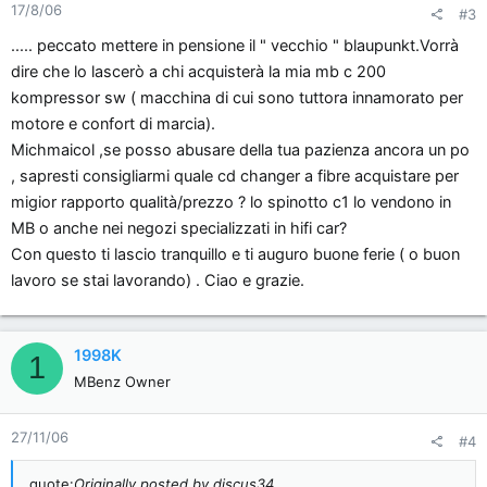
17/8/06
#3
..... peccato mettere in pensione il " vecchio " blaupunkt.Vorrà
dire che lo lascerò a chi acquisterà la mia mb c 200
kompressor sw ( macchina di cui sono tuttora innamorato per
motore e confort di marcia).
Michmaicol ,se posso abusare della tua pazienza ancora un po
, sapresti consigliarmi quale cd changer a fibre acquistare per
migior rapporto qualità/prezzo ? lo spinotto c1 lo vendono in
MB o anche nei negozi specializzati in hifi car?
Con questo ti lascio tranquillo e ti auguro buone ferie ( o buon
lavoro se stai lavorando) . Ciao e grazie.
1998K
1
MBenz Owner
27/11/06
#4
quote:
Originally posted by discus34