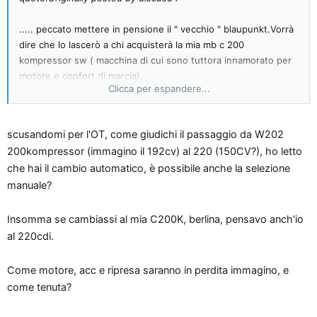
..... peccato mettere in pensione il " vecchio " blaupunkt.Vorrà
dire che lo lascerò a chi acquisterà la mia mb c 200
kompressor sw ( macchina di cui sono tuttora innamorato per
motore e confort di marcia).
Clicca per espandere...
Michmaicol ,se posso abusare della tua pazienza ancora un po
, sapresti consigliarmi quale cd changer a fibre acquistare per
migior rapporto qualità/prezzo ? lo spinotto c1 lo vendono in
scusandomi per l'OT, come giudichi il passaggio da W202
MB o anche nei negozi specializzati in hifi car?
200kompressor (immagino il 192cv) al 220 (150CV?), ho letto
Con questo ti lascio tranquillo e ti auguro buone ferie ( o buon
che hai il cambio automatico, è possibile anche la selezione
lavoro se stai lavorando) . Ciao e grazie.
manuale?
Insomma se cambiassi al mia C200K, berlina, pensavo anch'io
al 220cdi.
Come motore, acc e ripresa saranno in perdita immagino, e
come tenuta?