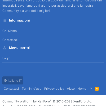
automobilistica, con orgoglio dal 2007 offriamo ai lettori discussioni
imparziali. Lavoriamo ogni giorno per assicurarci che la nostra
Community sia una delle migliori.
Informazioni
Chi Siamo
Contattaci
Menu Iscritti
Login
Italiano IT
Contattaci
Termini d'uso
Privacy policy
Aiuto
Home
R
S
S
®
Community platform by XenForo
© 2010-2023 XenForo Ltd.