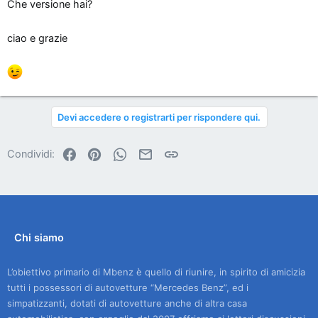
Che versione hai?
ciao e grazie
Devi accedere o registrarti per rispondere qui.
Facebook
Pinterest
WhatsApp
Email
Link
Condividi:
Chi siamo
L’obiettivo primario di Mbenz è quello di riunire, in spirito di amicizia
tutti i possessori di autovetture “Mercedes Benz”, ed i
simpatizzanti, dotati di autovetture anche di altra casa