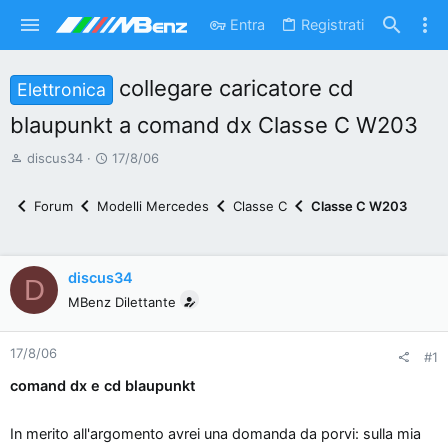
Entra
Registrati
collegare caricatore cd
Elettronica
blaupunkt a comand dx Classe C W203
A
D
discus34
17/8/06
u
a
t
t
Forum
Modelli Mercedes
Classe C
Classe C W203
o
a
r
d
e
'
discus34
D
d
i
MBenz Dilettante
i
n
s
i
17/8/06
c
z
#1
u
i
comand dx e cd blaupunkt
s
o
s
In merito all'argomento avrei una domanda da porvi: sulla mia
i