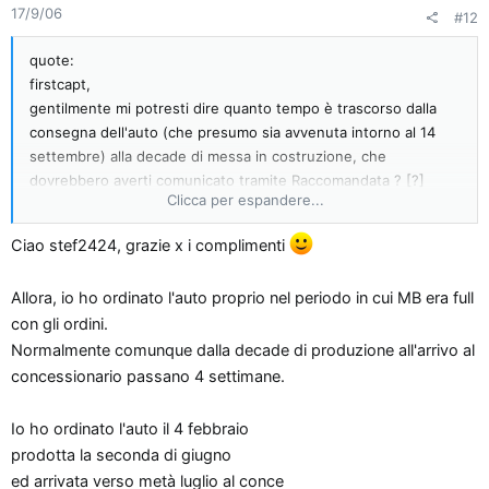
un po' a dare giudizi anche se non mi sembra che sia
17/9/06
#12
"inchiodata" a terra nonostante il suo peso e nonostante abbia
quote:
su l'autotronic.
firstcapt,
Certo... provenivo da un 1.5 benzina non molto scattante ma
gentilmente mi potresti dire quanto tempo è trascorso dalla
da quello che leggevo in giro temevo di dover scendere per
consegna dell'auto (che presumo sia avvenuta intorno al 14
spingerla
settembre) alla decade di messa in costruzione, che
dovrebbero averti comunicato tramite Raccomandata ? [?]
Per ora direi che è tutto.... perdonatemi per eventuali errori ma
Clicca per espandere...
Spero non molto !!
sono troppo stanco e non ho molta voglia di rileggere tutto
Ciao e grazie
quindi... beccatevi gli errori uuuahahah
Ciao stef2424, grazie x i complimenti
p.s. ho già letto le tue prime impressioni e visto le foto ...
Ciao e alle prossime impressioni!
Allora, io ho ordinato l'auto proprio nel periodo in cui MB era full
veramente molto bella !!
con gli ordini.
Congratulazioni ancora.
Normalmente comunque dalla decade di produzione all'arrivo al
concessionario passano 4 settimane.
Io ho ordinato l'auto il 4 febbraio
prodotta la seconda di giugno
ed arrivata verso metà luglio al conce