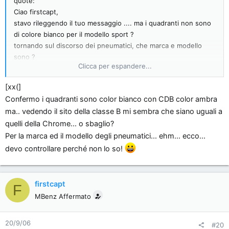
quote:
Ciao firstcapt,
stavo rileggendo il tuo messaggio .... ma i quadranti non sono
di colore bianco per il modello sport ?
tornando sul discorso dei pneumatici, che marca e modello
sono ?
Clicca per espandere...
ciao e grazie
[xx(]
p.s. .... di avevo detto che avrei abusato
Confermo i quadranti sono color bianco con CDB color ambra
ma.. vedendo il sito della classe B mi sembra che siano uguali a
quelli della Chrome... o sbaglio?
Per la marca ed il modello degli pneumatici... ehm... ecco...
devo controllare perché non lo so!
firstcapt
F
MBenz Affermato
20/9/06
#20