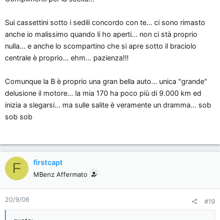
necessità di modificarla sia in piena luce, sia con lo scuro.
Sui cassettini sotto i sedili concordo con te... ci sono rimasto
....e per qualsiasi dubbio, domanda et similia.. sono qua!
anche io malissimo quando li ho aperti... non ci stà proprio
nulla... e anche lo scompartino che si apre sotto il braciolo
Ciao
centrale è proprio... ehm... pazienza!!!
Comunque la B è proprio una gran bella auto... unica "grande"
delusione il motore... la mia 170 ha poco più di 9.000 km ed
inizia a slegarsi... ma sulle salite è veramente un dramma... sob
sob sob
firstcapt
F
MBenz Affermato
20/9/06
#19