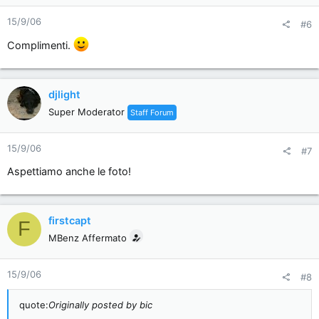
15/9/06
#6
Complimenti.
djlight
Super Moderator
Staff Forum
15/9/06
#7
Aspettiamo anche le foto!
firstcapt
F
MBenz Affermato
15/9/06
#8
quote:
Originally posted by bic