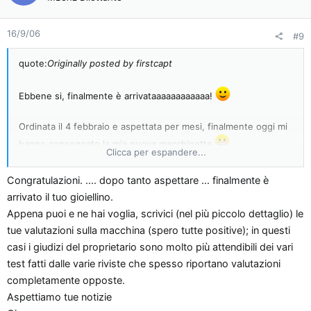
16/9/06
#9
quote:
Originally posted by firstcapt
Ebbene si, finalmente è arrivataaaaaaaaaaaa!
Ordinata il 4 febbraio e aspettata per mesi, finalmente oggi mi
hanno consegnato la mia nuova macchinetta
Clicca per espandere...
Vi ricordo la configurazione (per chi in questi mesi avesse
Congratulazioni. .... dopo tanto aspettare ... finalmente è
dimenticato il mio post iniziale
):
arrivato il tuo gioiellino.
Appena puoi e ne hai voglia, scrivici (nel più piccolo dettaglio) le
B170 Sport - argento met
tue valutazioni sulla macchina (spero tutte positive); in questi
autotronic
casi i giudizi del proprietario sono molto più attendibili dei vari
parktronic
test fatti dalle varie riviste che spesso riportano valutazioni
specchietti esterni ripiegabili elettricamente
completamente opposte.
visibility pack
Aspettiamo tue notizie
antifurto sonoro + volumetrico