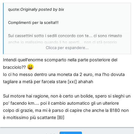
quote:
Originally posted by bix
Complimenti per la scelta!!!
Sui cassettini sotto i sedili concordo con te... ci sono rimasto
anche io malissimo quando li ho aperti... non ci stà proprio
Clicca per espandere...
nulla... e anche lo scompartino che si apre sotto il braciolo
centrale è proprio... ehm... pazienza!!!
Intendi quell'enorme scomparto nella parte posteriore del
bracciolo??
Comunque la B è proprio una gran bella auto... unica "grande"
Io ci ho messo dentro una moneta da 2 euro, ma l'ho dovuta
delusione il motore... la mia 170 ha poco più di 9.000 km ed
tagliare a metà per farcela stare [xx(] ahahah
inizia a slegarsi... ma sulle salite è veramente un dramma... sob
sob sob
Sul motore hai ragione, non è certo un bolide, spero si sleghi un
po' facendo km.... poi il cambio automatico gli un ulteriore
colpo di grazie, ma mi è parso di capire che anche la B180 non
è moltissimo più scattante [B)]