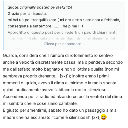
quote:
Originally posted by stef2424
Grazie per la risposta,
mi hai un po' tranquillizzato ( mi ero detto : ordinata a febbraio,
consegnata a settembre ........ help me !! )
Approfitto di questo post per chiederti un paio di chiarimenti:
la rumorosità che hai riscontrato riguardo al rotolamento dei
Clicca per espandere...
pneumatici da che velocità si inizia a sentire ?
Secondo te utilizzando pneumatici con mescola più morbida
Guarda, considera che il rumore di rotolamento lo sentivo
potrebbe essere parzialmente risolto il problemino ?
anche a velocità discretamente bassa, ma dipendeva secondo
Che mi dici della strumentazione in notturna ? l'hai trovata ben
me dall'asfalto molto bagnato e non di ottima qualità (non mi
leggibile, i colori utilizzati li trovi appropriati esteticamente
sembrava proprio drenante... [xx(]); inoltre erano i primi
visto che il modello sport usa colorazioni diverse rispetto agli
altri modelli ?
momenti di guida, avevo il clima al minimo e la radio spenta
Ciao e grazie ancora
quindi praticamente avevo l'abitacolo molto silenzioso.
Accendendo poi la radio ed alzando un po' la ventola del clima
mi sembra che le cose siano cambiate.
E giusto per smentirmi, sabato ho dato un passaggio a mia
madre che ha esclamato "come è silenziosa!" [xx(]