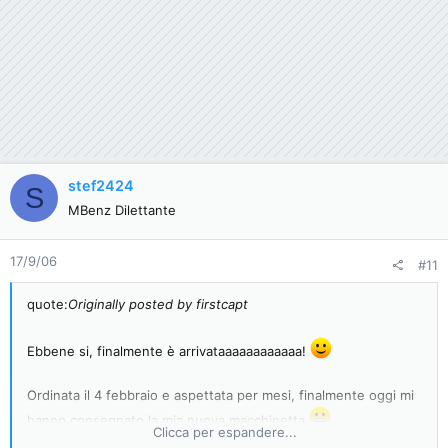
stef2424
S
MBenz Dilettante
17/9/06
#11
quote:
Originally posted by firstcapt
Ebbene si, finalmente è arrivataaaaaaaaaaaa!
Ordinata il 4 febbraio e aspettata per mesi, finalmente oggi mi
hanno consegnato la mia nuova macchinetta
Clicca per espandere...