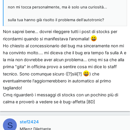
non mi tocca personalmente, ma è solo una curiosità...
sulla tua hanno già risolto il problema dell'autotronic?
Non saprei bene... dovrei rileggere tutti i post di stocks per
ricordarmi quando si manifestava l'anomalia!
Ho chiesto al concessionario del bug ma sinceramente non mi
ha convinto molto.... mi diceva che il bug era tempo fa sulla A e
la mia non dovrebbe aver alcun problema... cmq mi sa che alla
prima "gita" in officina provo a sentire cosa mi dice lo staff
tecnico. Sono comunque sicuro ([?]siii[?]
) che
eventualmente l'aggiornerebbero in automatico al primo
tagliando!
Cmq riguarderò i messaggi di stocks con un pochino più di
calma e proverò a vedere se è bug-affetta [8D]
stef2424
S
MBenz Dilettante