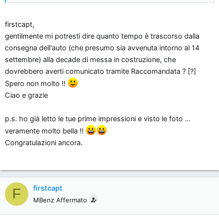
Vi ricordo la configurazione (per chi in questi mesi avesse
dimenticato il mio post iniziale
):
firstcapt,
gentilmente mi potresti dire quanto tempo è trascorso dalla
B170 Sport - argento met
consegna dell'auto (che presumo sia avvenuta intorno al 14
autotronic
settembre) alla decade di messa in costruzione, che
parktronic
dovrebbero averti comunicato tramite Raccomandata ? [?]
specchietti esterni ripiegabili elettricamente
Spero non molto !!
visibility pack
Ciao e grazie
antifurto sonoro + volumetrico + antisollevamento
cassetti sotto i sedili guida+passeggero
p.s. ho già letto le tue prime impressioni e visto le foto ...
Devo dire che per ora non posso ancora esprimere giudizi.... ci
veramente molto bella !!
ho fatto solo pochi Km e con il diluvio che c'era oggi non ero
Congratulazioni ancora.
proprio invogliato a stare per strada eheheh
Devo però dire che il tempo di adattamento al cambio
automatico (mai guidata una macchina con tale cambio) è stato
firstcapt
F
inferiore al secondo, buona la prima impressione sul motore.
MBenz Affermato
Mi sembra discretamente silenziosa nonostante i numerosi
post letti sui forum. Il motore sarà ora molto legato e aspetto