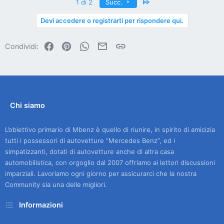
Ultimo
1 di 2
Succ.
Devi accedere o registrarti per rispondere qui.
Facebook
Pinterest
WhatsApp
Email
Link
Condividi:
Chi siamo
L’obiettivo primario di Mbenz è quello di riunire, in spirito di amicizia
tutti i possessori di autovetture “Mercedes Benz”, ed i
simpatizzanti, dotati di autovetture anche di altra casa
automobilistica, con orgoglio dal 2007 offriamo ai lettori discussioni
imparziali. Lavoriamo ogni giorno per assicurarci che la nostra
Community sia una delle migliori.
Informazioni