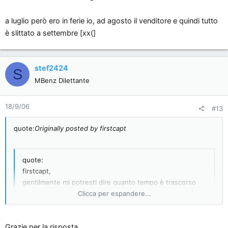
a luglio però ero in ferie io, ad agosto il venditore e quindi tutto
è slittato a settembre [xx(]
stef2424
S
MBenz Dilettante
18/9/06
#13
quote:
Originally posted by firstcapt
quote:
firstcapt,
gentilmente mi potresti dire quanto tempo è trascorso
dalla consegna dell'auto (che presumo sia avvenuta
Clicca per espandere...
intorno al 14 settembre) alla decade di messa in
costruzione, che dovrebbero averti comunicato tramite
Clicca per espandere...
Grazie per la risposta,
Raccomandata ? [?]