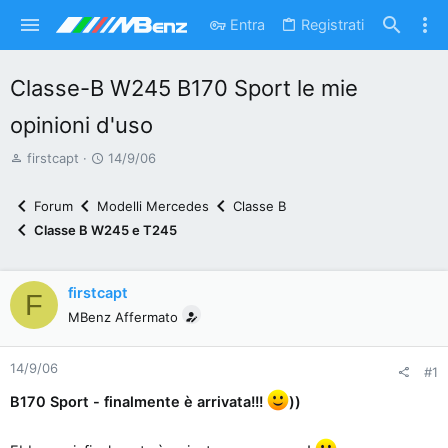
Entra
Registrati
Classe-B W245 B170 Sport le mie
opinioni d'uso
A
D
firstcapt
14/9/06
u
a
t
t
Forum
Modelli Mercedes
Classe B
o
a
Classe B W245 e T245
r
d
e
'
d
i
firstcapt
F
i
n
MBenz Affermato
s
i
c
z
14/9/06
#1
u
i
s
o
B170 Sport - finalmente è arrivata!!!
))
s
i