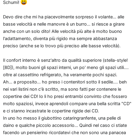
Schumi!
Devo dire che mi ha piacevolmente sorpreso il volante... alle
basse velocità e nelle manovre è un burro... si riesce a girare
anche con un solo dito! Alle velocità più alte è molto buono
l'adattamento, diventa più rigido ma sempre abbastanza
preciso (anche se lo trovo più preciso alle basse velocità).
Il confort interno è senz'altro da qualità superiore (stella-style!
[8D]), molto buoni gli spazi interni, un po' meno gli spazi utili....
oltre al cassettino refrigerato, ha veramente pochi spazi.
Ah... a proposito... ho preso i contenitori sotto il sedile.... beh
nei vari listini non c'è scritto, ma sono fatti per contenere le
copertine dei CD! Io li ho presi entrambi convinto che fossero
molto spaziosi, invece aprendoli compare una bella scritta "CD"
e ci stanno incastrate le copertine rigide dei CD.
In uno ho messo il giubottino cataringranfente, una pelle di
daino e qualche piccolo accessorio... Quindi nel caso ci stiate
facendo un pensierino ricordatevi che non sono una panacea