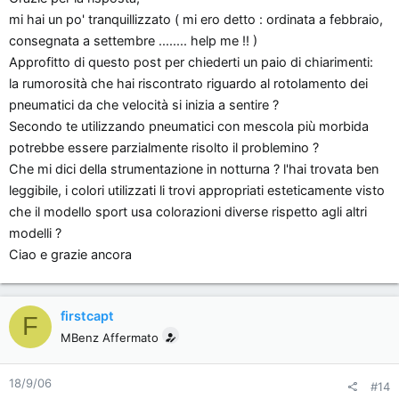
mi hai un po' tranquillizzato ( mi ero detto : ordinata a febbraio,
Spero non molto !!
Ciao stef2424, grazie x i complimenti
consegnata a settembre ........ help me !! )
Ciao e grazie
Approfitto di questo post per chiederti un paio di chiarimenti:
Allora, io ho ordinato l'auto proprio nel periodo in cui MB era
p.s. ho già letto le tue prime impressioni e visto le foto ...
la rumorosità che hai riscontrato riguardo al rotolamento dei
full con gli ordini.
veramente molto bella !!
pneumatici da che velocità si inizia a sentire ?
Normalmente comunque dalla decade di produzione all'arrivo al
Congratulazioni ancora.
Secondo te utilizzando pneumatici con mescola più morbida
concessionario passano 4 settimane.
potrebbe essere parzialmente risolto il problemino ?
Che mi dici della strumentazione in notturna ? l'hai trovata ben
Io ho ordinato l'auto il 4 febbraio
prodotta la seconda di giugno
leggibile, i colori utilizzati li trovi appropriati esteticamente visto
ed arrivata verso metà luglio al conce
che il modello sport usa colorazioni diverse rispetto agli altri
modelli ?
a luglio però ero in ferie io, ad agosto il venditore e quindi
Ciao e grazie ancora
tutto è slittato a settembre [xx(]
firstcapt
F
MBenz Affermato
18/9/06
#14