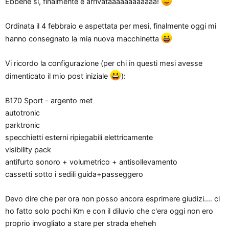
Ebbene si, finalmente è arrivataaaaaaaaaaaa!
o
n
Ordinata il 4 febbraio e aspettata per mesi, finalmente oggi mi
e
hanno consegnato la mia nuova macchinetta
Vi ricordo la configurazione (per chi in questi mesi avesse
dimenticato il mio post iniziale
):
B170 Sport - argento met
autotronic
parktronic
specchietti esterni ripiegabili elettricamente
visibility pack
antifurto sonoro + volumetrico + antisollevamento
cassetti sotto i sedili guida+passeggero
Devo dire che per ora non posso ancora esprimere giudizi.... ci
ho fatto solo pochi Km e con il diluvio che c'era oggi non ero
proprio invogliato a stare per strada eheheh