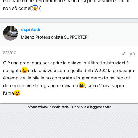
è la batteria del telecomando scarica...si può sostituire...ma io
Grazie.
non sò come[
)]
espritcdi
MBenz Professionista SUPPORTER
8/3/07
#3
C'è una procedura per aprire la chiave, sul libretto istruzioni è
spiegato
se la chiave è come quella della W202 la procedura
è semplice, le pile le ho comprate al super mercato nei reparti
delle macchine fotografiche diciamo
, sono 2 una sopra
l'altra
Informazione Pubblicitaria - Continua a leggere sotto