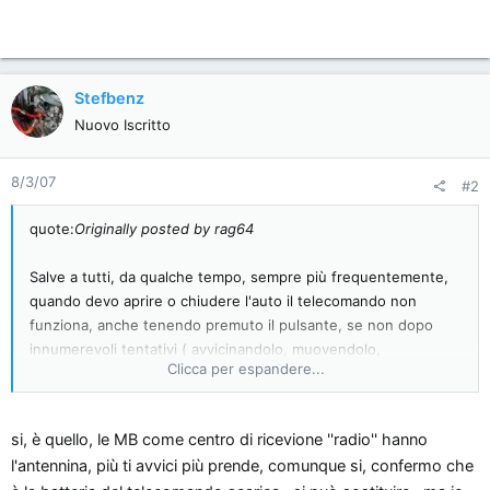
Stefbenz
Nuovo Iscritto
8/3/07
#2
quote:
Originally posted by rag64
Salve a tutti, da qualche tempo, sempre più frequentemente,
quando devo aprire o chiudere l'auto il telecomando non
funziona, anche tenendo premuto il pulsante, se non dopo
innumerevoli tentativi ( avvicinandolo, muovendolo,
Clicca per espandere...
scuotendolo ) si decide ad azionare la serratura, in pratica ogni
volta che cerco di salire in auto sembra che la stia "rubando".
si, è quello, le MB come centro di ricevione ''radio'' hanno
Qualcuno sa se si può sostituire la pila nel telecomando e ..
l'antennina, più ti avvici più prende, comunque si, confermo che
come ?