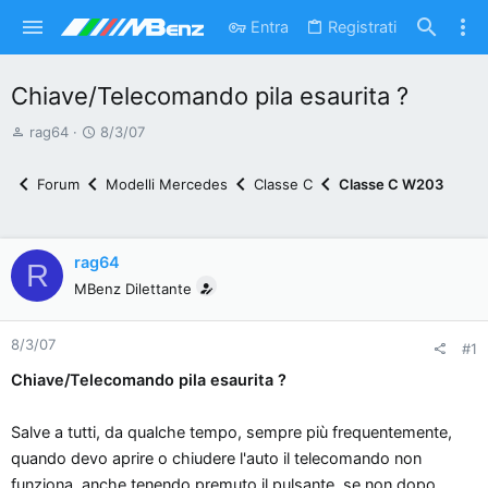
Entra
Registrati
Chiave/Telecomando pila esaurita ?
A
D
rag64
8/3/07
u
a
t
t
Forum
Modelli Mercedes
Classe C
Classe C W203
o
a
r
d
e
'
rag64
R
d
i
MBenz Dilettante
i
n
s
i
8/3/07
c
z
#1
u
i
Chiave/Telecomando pila esaurita ?
s
o
s
Salve a tutti, da qualche tempo, sempre più frequentemente,
i
quando devo aprire o chiudere l'auto il telecomando non
o
funziona, anche tenendo premuto il pulsante, se non dopo