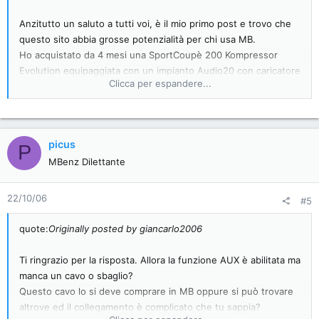
Anzitutto un saluto a tutti voi, è il mio primo post e trovo che
questo sito abbia grosse potenzialità per chi usa MB.
Ho acquistato da 4 mesi una SportCoupè 200 Kompressor
Evolution equipaggiata con un impianto Audio20 con caricatore
Clicca per espandere...
CD singolo.
Volendo capire se tale impianto acccetta connessioni AUX ho
pigiato il tasto CDC come scritto sul manuale e mi compare la
scritta "INPUT ACTIVE".
picus
P
La domanda, non avendo trovato nessuna presa all'interno del
MBenz Dilettante
cassetto portaoggetti mi chiedo: secondo voi sono io che non
la trovo o il mio modello non la prevede?
Se non prevista è possibile intervenire e con quale costi? E'
22/10/06
#5
possibile fare un po' di fai da te eventualemente per
aggiungere la presa.
quote:
Originally posted by giancarlo2006
Confesso che ho anche sfrugugliato nel forum di 4R ma non
Ti ringrazio per la risposta. Allora la funzione AUX è abilitata ma
ne sono venuto a capo.
manca un cavo o sbaglio?
Questo cavo lo si deve comprare in MB oppure si può trovare
altrove ed il collegamento è complicato che tu sappia?