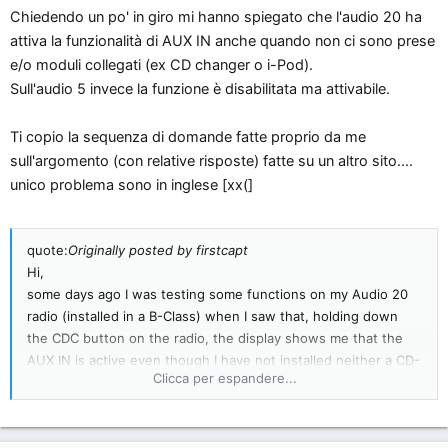
Chiedendo un po' in giro mi hanno spiegato che l'audio 20 ha
attiva la funzionalità di AUX IN anche quando non ci sono prese
e/o moduli collegati (ex CD changer o i-Pod).
Sull'audio 5 invece la funzione è disabilitata ma attivabile.
Ti copio la sequenza di domande fatte proprio da me
sull'argomento (con relative risposte) fatte su un altro sito....
unico problema sono in inglese [xx(]
quote:
Originally posted by firstcapt
Hi,
some days ago I was testing some functions on my Audio 20
radio (installed in a B-Class) when I saw that, holding down
the CDC button on the radio, the display shows me that the
AUX IN is active even though I have not installed neither a CD-
Clicca per espandere...
Changer nor an i-Pod module.
Is that normal?
Some of you can tell me where precisely is located the AUX IN
in the glove compartment in a B-Class to verify if it is present