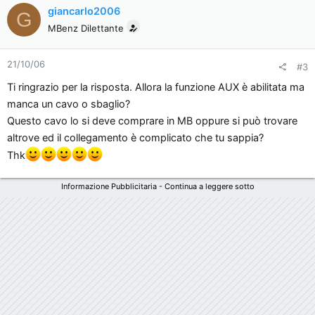
giancarlo2006
G
in my car?
MBenz Dilettante
Touching in the glove compartment i felt a hole with some
brushes around, just behind the air vents of the
21/10/06
#3
compartment... it looks like a hole for wires... it is that one?
Ti ringrazio per la risposta. Allora la funzione AUX è abilitata ma
manca un cavo o sbaglio?
Thanks a lot, bye
Questo cavo lo si deve comprare in MB oppure si può trovare
altrove ed il collegamento è complicato che tu sappia?
Originally posted by benzmodz
Thk
The function is available but the cable is missing.
Informazione Pubblicitaria - Continua a leggere sotto
Originally posted by firstcapt
OK thx, I thought that when an MB certified module was not
fitted the AUX IN was set to inactive on the Audio 20 radio.
I was surprised seeing it set to active....
Originally posted by benzmodz