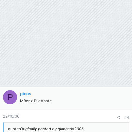
The Audio 5 low cost unit has a deactivated AUX (which can
be activated) the Audio 20 is ok.
Originally posted by firstcapt
OK thx so much!
picus
P
MBenz Dilettante
22/10/06
#4
quote:
Originally posted by giancarlo2006