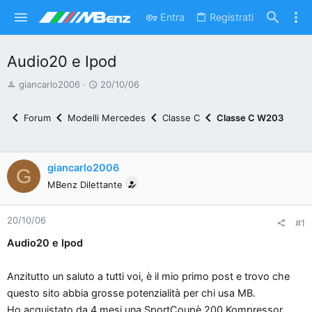
Entra
Registrati
Audio20 e Ipod
A
D
giancarlo2006
20/10/06
u
a
t
t
Forum
Modelli Mercedes
Classe C
Classe C W203
o
a
r
d
e
'
giancarlo2006
G
d
i
MBenz Dilettante
i
n
s
i
20/10/06
c
z
#1
u
i
Audio20 e Ipod
s
o
s
Anzitutto un saluto a tutti voi, è il mio primo post e trovo che
i
questo sito abbia grosse potenzialità per chi usa MB.
o
Ho acquistato da 4 mesi una SportCoupè 200 Kompressor