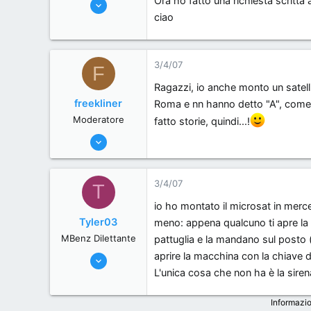
Ora ho fatto una richiesta scritta
28/3/07
ciao
31
0
0
3/4/07
F
, .
Ragazzi, io anche monto un satell
freekliner
Roma e nn hanno detto "A", come 
Moderatore
fatto storie, quindi...!
12/6/06
342
0
3/4/07
T
0
io ho montato il microsat in mer
Roma, .
Tyler03
meno: appena qualcuno ti apre la 
MBenz Dilettante
pattuglia e la mandano sul posto 
aprire la macchina con la chiave
30/8/06
L'unica cosa che non ha è la sirena
28
0
Informazio
0