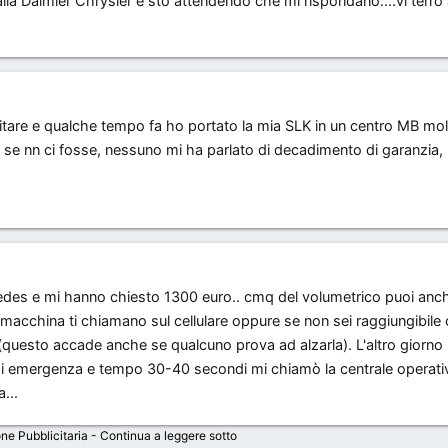
 alla Daimler Chrysler e sto attendendo che mi rispondano....vi terrò
itare e qualche tempo fa ho portato la mia SLK in un centro MB mo
se nn ci fosse, nessuno mi ha parlato di decadimento di garanzia,
cedes e mi hanno chiesto 1300 euro.. cmq del volumetrico puoi anch
macchina ti chiamano sul cellulare oppure se non sei raggiungibil
(questo accade anche se qualcuno prova ad alzarla). L'altro giorno
 di emergenza e tempo 30-40 secondi mi chiamò la centrale operati
...
ne Pubblicitaria - Continua a leggere sotto