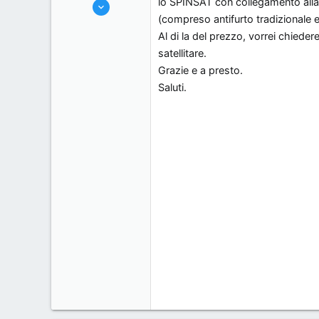
lo SPINSAT con collegamento alla 
6/1/07
s
o
(compreso antifurto tradizionale e
18
s
Al di la del prezzo, vorrei chiede
0
i
satellitare.
0
o
Grazie e a presto.
San Marino, San Marino.
n
Saluti.
e