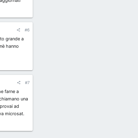
 aggiornati
#6
lto grande a
 nè hanno
#7
e farne a
e chiamano una
 provai ad
va microsat.