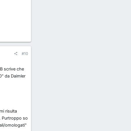
#10
MB scrive che
O" da Daimler
mi risulta
t. Purtroppo so
ali/omologati"