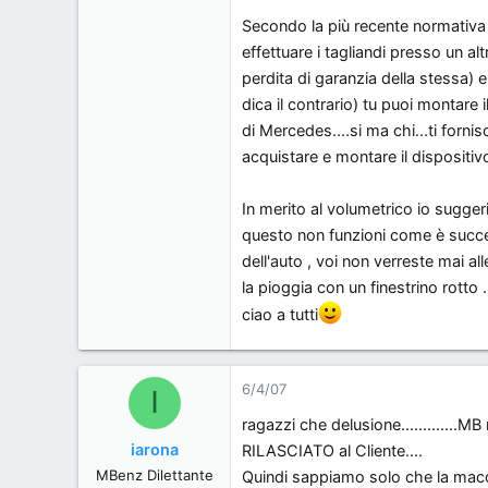
31
Secondo la più recente normativa 
0
effettuare i tagliandi presso un a
0
perdita di garanzia della stessa) 
, .
dica il contrario) tu puoi montare 
di Mercedes....si ma chi...ti forni
acquistare e montare il dispositi
In merito al volumetrico io sugger
questo non funzioni come è succes
dell'auto , voi non verreste mai a
la pioggia con un finestrino rotto .
ciao a tutti
6/4/07
I
ragazzi che delusione............
iarona
RILASCIATO al Cliente....
MBenz Dilettante
Quindi sappiamo solo che la macchi