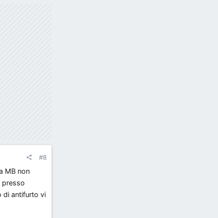
#8
na MB non
o presso
di antifurto vi