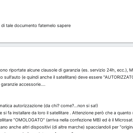
o di tale documento fatemelo sapere
gono riportate alcune clausole di garanzia (es. servizio 24h, ecc.), 
o sull'auto (e quindi anche il satellitare) deve essere "AUTORIZZAT
 garanzie accessorie....
matica autorizzazione (da chi? come?...non si sa!)
e si fa installare da loro il satellitare . Attenzione però che a quanto 
atellitare "OMOLOGATO" (arriva nella confezione MB) ed è il Microsa
o anche altri dispositivi (di altre marche) spacciandoli per "origin