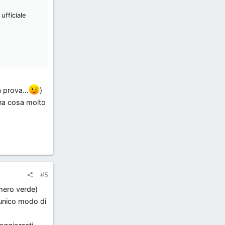
 ufficiale
n
 prova...
)
una cosa molto
#5
umero verde)
'unico modo di