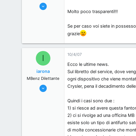
28/3/07
Molto poco trasparenti!!!
31
0
Se per caso voi siete in possess
0
grazie
, .
10/4/07
I
Ecco le ultime news.
iarona
Sul libretto del service, dove ven
MBenz Dilettante
ogni dispositivo che viene montat
Crysler, pena il decadimento delle
28/3/07
31
Quindi i casi sono due :
0
1) si riesce ad avere questa fanto
0
2) ci si rivolge ad una officina MB 
, .
esiste solo un tipo di antifurto s
di molte concessionarie che montan