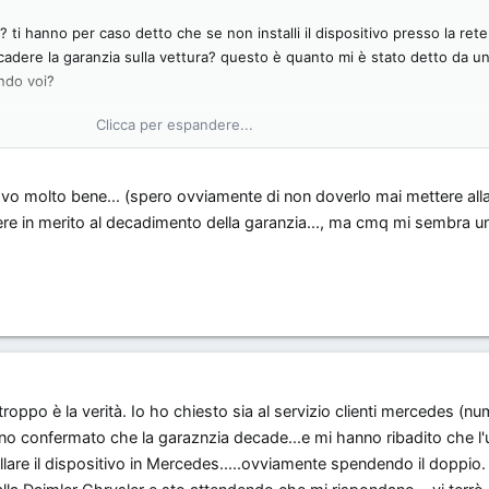
re? ti hanno per caso detto che se non installi il dispositivo presso la rete
decadere la garanzia sulla vettura? questo è quanto mi è stato detto da u
ndo voi?
Clicca per espandere...
 trovo molto bene... (spero ovviamente di non doverlo mai mettere alla
ere in merito al decadimento della garanzia..., ma cmq mi sembra 
rtroppo è la verità. Io ho chiesto sia al servizio clienti mercedes (n
anno confermato che la garaznzia decade...e mi hanno ribadito che l
allare il dispositivo in Mercedes.....ovviamente spendendo il doppio.