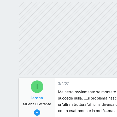
, .
3/4/07
I
Ma certo ovviamente se montate i
iarona
succede nulla, ....il problema na
MBenz Dilettante
un'altra struttura/officina diversa
costa esattamente la metà...ma a
28/3/07