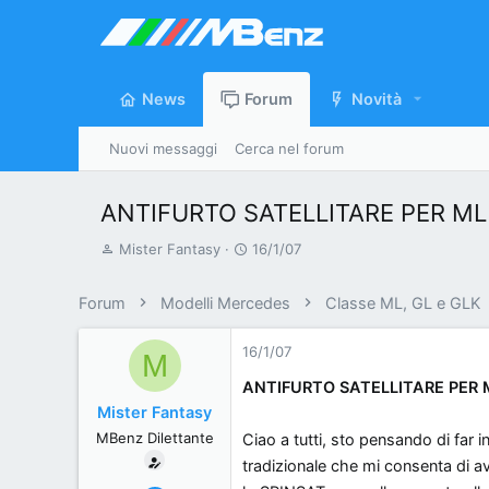
News
Forum
Novità
Nuovi messaggi
Cerca nel forum
ANTIFURTO SATELLITARE PER ML
A
D
Mister Fantasy
16/1/07
u
a
t
t
Forum
Modelli Mercedes
Classe ML, GL e GLK
o
a
r
d
16/1/07
M
e
'
ANTIFURTO SATELLITARE PER 
d
i
Mister Fantasy
i
n
MBenz Dilettante
Ciao a tutti, sto pensando di far i
s
i
c
z
tradizionale che mi consenta di av
u
i