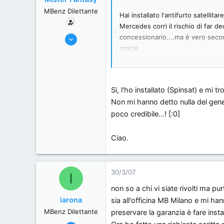
MBenz Dilettante
Hai installato l'antifurto satellita
Mercedes corri il rischio di far 
6/1/07
concessionario....ma è vero seco
grazie
18
ciao
0
0
San Marino, San Marino.
Si, l'ho installato (Spinsat) e mi
Non mi hanno detto nulla del gen
poco credibile...! [:0]
Ciao.
30/3/07
I
non so a chi vi siate rivolti ma pu
iarona
sia all'officina MB Milano e mi h
MBenz Dilettante
preservare la garanzia è fare inst