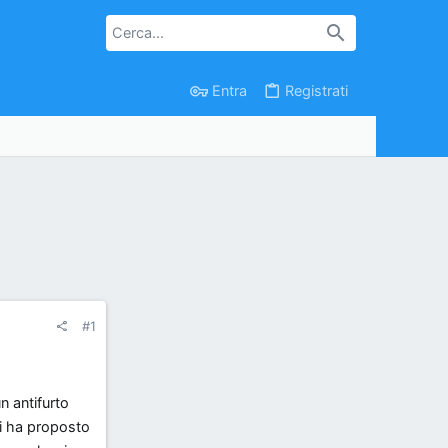
Entra
Registrati
#1
n antifurto
mi ha proposto