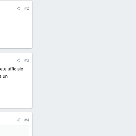
#2
#3
ete ufficiale
a un
#4