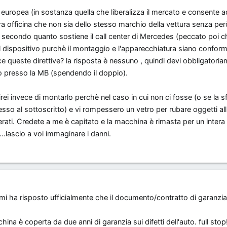
europea (in sostanza quella che liberalizza il mercato e consente 
ltra officina che non sia dello stesso marchio della vettura senza pe
e secondo quanto sostiene il call center di Mercedes (peccato poi c
il dispositivo purchè il montaggio e l'apparecchiatura siano conformi 
sce queste direttive? la risposta è nessuno , quindi devi obbligatori
vo presso la MB (spendendo il doppio).
irei invece di montarlo perchè nel caso in cui non ci fosse (o se la s
so al sottoscritto) e vi rompessero un vetro per rubare oggetti all
llerati. Credete a me è capitato e la macchina è rimasta per un intera
...lascio a voi immaginare i danni.
.MB mi ha risposto ufficialmente che il documento/contratto di garan
na è coperta da due anni di garanzia sui difetti dell'auto. full stop