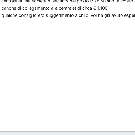
centrale di una società di security del posto (San Marino) al cost
 canone di collegamento alla centrale) di circa € 1.100
re qualche consiglio e/o suggerimento a chi di voi ha già avuto esp