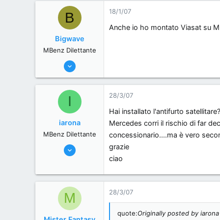
18/1/07
B
Anche io ho montato Viasat su ML 
Bigwave
MBenz Dilettante
27/9/06
12
0
28/3/07
I
0
Hai installato l'antifurto satellitar
, Italy.
iarona
Mercedes corri il rischio di far d
MBenz Dilettante
concessionario....ma è vero seco
grazie
28/3/07
ciao
31
0
0
28/3/07
M
, .
quote:
Originally posted by iarona
Mister Fantasy