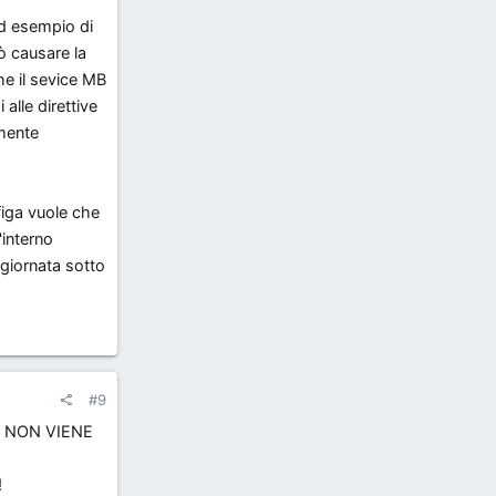
ad esempio di
rò causare la
he il sevice MB
alle direttive
amente
figa vuole che
'interno
 giornata sotto
#9
zia NON VIENE
!