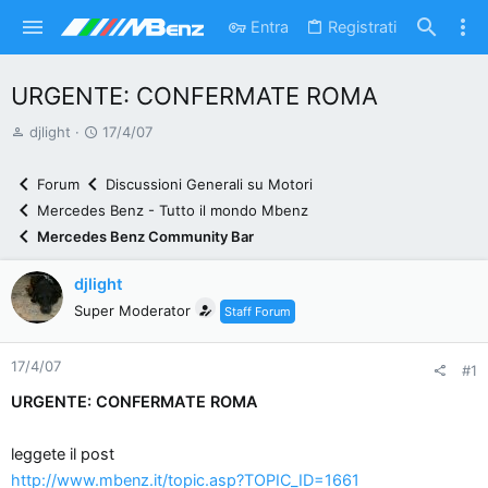
Entra
Registrati
URGENTE: CONFERMATE ROMA
A
D
djlight
17/4/07
u
a
t
t
Forum
Discussioni Generali su Motori
o
a
Mercedes Benz - Tutto il mondo Mbenz
r
d
Mercedes Benz Community Bar
e
'
d
i
djlight
i
n
Super Moderator
Staff Forum
s
i
c
z
17/4/07
u
i
#1
s
o
URGENTE: CONFERMATE ROMA
s
i
leggete il post
o
http://www.mbenz.it/topic.asp?TOPIC_ID=1661