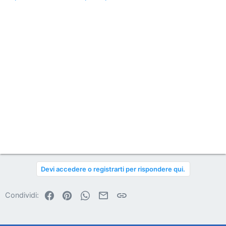
n
e
Devi accedere o registrarti per rispondere qui.
Facebook
Pinterest
WhatsApp
Email
Link
Condividi: