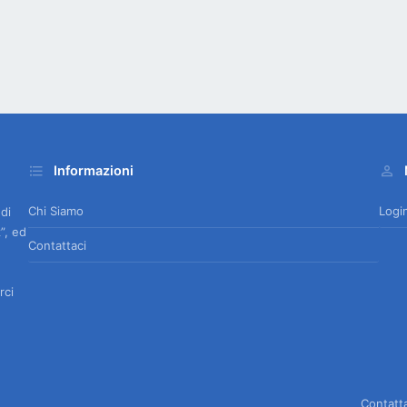
Informazioni
Chi Siamo
Logi
 di
”, ed
Contattaci
rci
Contatt