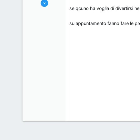
12/6/06
s
o
se qcuno ha voglia di divertirsi n
223
s
0
i
su appuntamento fanno fare le prove
0
o
milano, Italy.
n
e