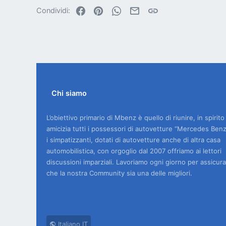
Facebook
Pinterest
WhatsApp
Email
Link
Condividi:
Chi siamo
L’obiettivo primario di Mbenz è quello di riunire, in spirito
amicizia tutti i possessori di autovetture “Mercedes Benz
i simpatizzanti, dotati di autovetture anche di altra casa
automobilistica, con orgoglio dal 2007 offriamo ai lettori
discussioni imparziali. Lavoriamo ogni giorno per assicura
che la nostra Community sia una delle migliori.
Italiano IT