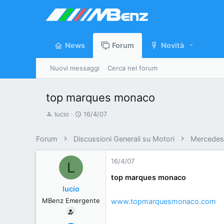
News
Forum
Novità
Nuovi messaggi
Cerca nel forum
top marques monaco
A
D
lucio
16/4/07
u
a
t
t
Forum
Discussioni Generali su Motori
Mercedes 
o
a
r
d
16/4/07
L
e
'
top marques monaco
d
i
lucio
i
n
MBenz Emergente
www.topmarquesmonaco.com
s
i
c
z
u
i