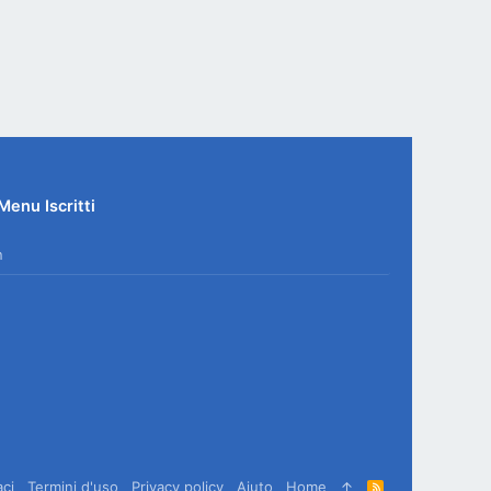
Menu Iscritti
n
aci
Termini d'uso
Privacy policy
Aiuto
Home
R