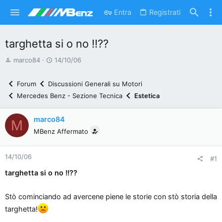
Entra
Registrati
targhetta si o no !!??
A
D
marco84
14/10/06
u
a
t
t
Forum
Discussioni Generali su Motori
o
a
Mercedes Benz - Sezione Tecnica
Estetica
r
d
e
'
marco84
M
d
i
MBenz Affermato
i
n
s
i
14/10/06
c
z
#1
u
i
targhetta si o no !!??
s
o
s
Stò cominciando ad avercene piene le storie con stò storia della
i
targhetta!
o