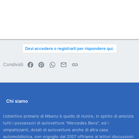
Devi accedere o registrarti per rispondere qui.
Facebook
Pinterest
WhatsApp
Email
Link
Condividi:
Chi siamo
L’obiettivo primario di Mbenz è quello di riunire, in spirito di amicizia
tutti i possessori di autovetture “Mercedes Benz”, ed i
simpatizzanti, dotati di autovetture anche di altra casa
automobilistica, con orgoglio dal 2007 offriamo ai lettori discussioni