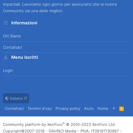
imparziali. Lavoriamo ogni giorno per assicurarci che la nostra
Community sia una delle migliori.
Informazioni
Chi Siamo
Contattaci
Menu Iscritti
Login
Italiano IT
Contattaci
Termini d'uso
Privacy policy
Aiuto
Home
R
S
S
®
Community platform by XenForo
© 2010-2023 XenForo Ltd.
Copyright©2007-2018 - DAVINCI Media - PIVA: IT09197130967 -