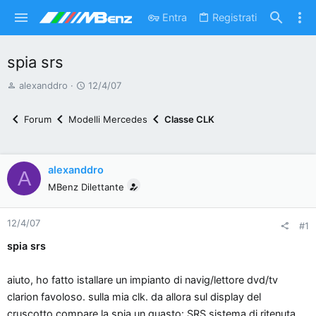
Entra
Registrati
spia srs
A
D
alexanddro
12/4/07
u
a
t
t
Forum
Modelli Mercedes
Classe CLK
o
a
r
d
e
'
alexanddro
A
d
i
MBenz Dilettante
i
n
s
i
12/4/07
c
z
#1
u
i
spia srs
s
o
s
aiuto, ho fatto istallare un impianto di navig/lettore dvd/tv
i
clarion favoloso. sulla mia clk. da allora sul display del
o
cruscotto compare la spia un guasto: SRS sistema di ritenuta