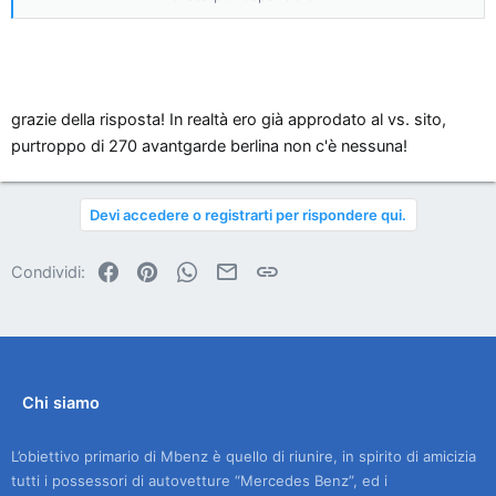
www.trivellato.it
grazie della risposta! In realtà ero già approdato al vs. sito,
purtroppo di 270 avantgarde berlina non c'è nessuna!
Devi accedere o registrarti per rispondere qui.
Facebook
Pinterest
WhatsApp
Email
Link
Condividi:
Chi siamo
L’obiettivo primario di Mbenz è quello di riunire, in spirito di amicizia
tutti i possessori di autovetture “Mercedes Benz”, ed i