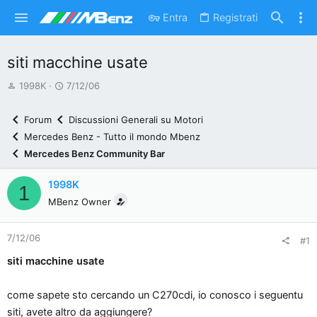
Entra
Registrati
siti macchine usate
A
D
1998K
7/12/06
u
a
t
t
Forum
Discussioni Generali su Motori
o
a
Mercedes Benz - Tutto il mondo Mbenz
r
d
Mercedes Benz Community Bar
e
'
d
i
1998K
1
i
n
MBenz Owner
s
i
c
z
7/12/06
u
i
#1
s
o
siti macchine usate
s
i
come sapete sto cercando un C270cdi, io conosco i seguentu
o
siti, avete altro da aggiungere?