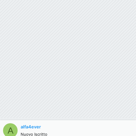
alfa4ever
A
Nuovo Iscritto