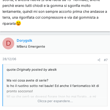
perchè erano tutti chiodi e la gomma si sgonfia molto
lentamente, quindi mi son sempre accorto prima che andasse a
terra, una rigonfiata col compressore e via dal gommista a
ripararla
Dorygslk
D
MBenz Emergente
28/12/06
#7
quote:
Originally posted by aleslk
Ma voi cosa avete di serie?
Io ho il ruotino sotto nel baule! Ed anche il fantomatico kit di
pronto soccorso!
Mi sa che però se dovessi forare (non ho mai forato...e mi
Clicca per espandere...
piacerebbe sapere quanti hanno mai forato) telefonerei
all'assistenza.