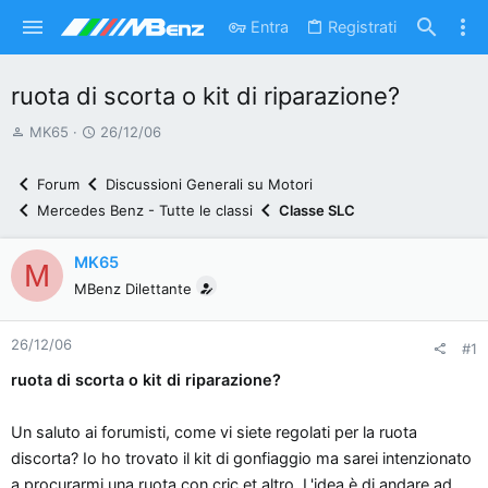
Entra
Registrati
ruota di scorta o kit di riparazione?
A
D
MK65
26/12/06
u
a
t
t
Forum
Discussioni Generali su Motori
o
a
Mercedes Benz - Tutte le classi
Classe SLC
r
d
e
'
MK65
M
d
i
MBenz Dilettante
i
n
s
i
26/12/06
c
z
#1
u
i
ruota di scorta o kit di riparazione?
s
o
s
Un saluto ai forumisti, come vi siete regolati per la ruota
i
discorta? Io ho trovato il kit di gonfiaggio ma sarei intenzionato
o
a procurarmi una ruota con cric et altro. L'idea è di andare ad