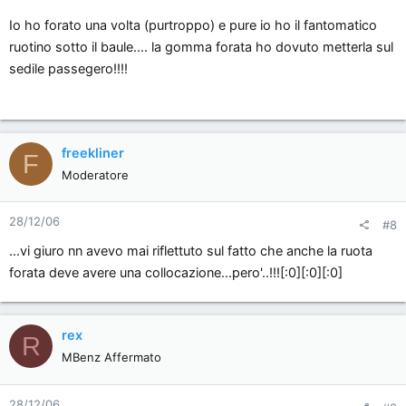
Una domanda sorge spontanea, dato che la gomma non ci sta,
Io ho forato una volta (purtroppo) e pure io ho il fantomatico
dove la mettete?
ruotino sotto il baule.... la gomma forata ho dovuto metterla sul
sedile passegero!!!!
freekliner
F
Moderatore
28/12/06
#8
...vi giuro nn avevo mai riflettuto sul fatto che anche la ruota
forata deve avere una collocazione...pero'..!!![:0][:0][:0]
rex
R
MBenz Affermato
28/12/06