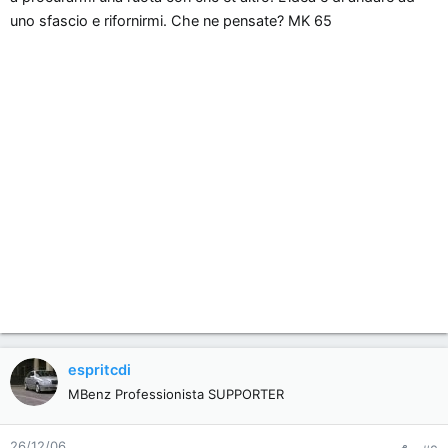
n
uno sfascio e rifornirmi. Che ne pensate? MK 65
e
espritcdi
MBenz Professionista SUPPORTER
26/12/06