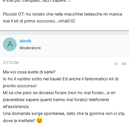
e stai piu' tranquillo, facci sapere...!
Piccolo OT: ho notato che nelle macchine tedesche nn manca
mai il kit di primo soccorso...mhà![:0]
aleslk
A
Moderatore
27/12/06
#4
Ma voi cosa avete di serie?
Io ho il ruotino sotto nel baule! Ed anche il fantomatico kit di
pronto soccorso!
Mi sa che però se dovessi forare (non ho mai forato...e mi
piacerebbe sapere quanti hanno mai forato) telefonerei
all'assistenza.
Una domanda sorge spontanea, dato che la gomma non ci sta,
dove la mettete?