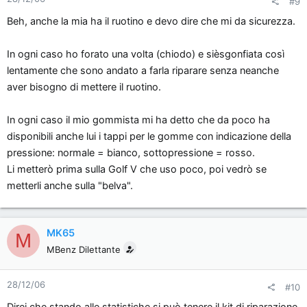
#9
Beh, anche la mia ha il ruotino e devo dire che mi da sicurezza.
In ogni caso ho forato una volta (chiodo) e sièsgonfiata così
lentamente che sono andato a farla riparare senza neanche
aver bisogno di mettere il ruotino.
In ogni caso il mio gommista mi ha detto che da poco ha
disponibili anche lui i tappi per le gomme con indicazione della
pressione: normale = bianco, sottopressione = rosso.
Li metterò prima sulla Golf V che uso poco, poi vedrò se
metterli anche sulla "belva".
MK65
M
MBenz Dilettante
28/12/06
#10
Direi che stando alle statistiche si può tenere il kit di riparazione