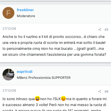
freekliner
F
Moderatore
27/12/06
#5
Anche io ho il ruotino e il kit di pronto soccorso...è chiaro che
una vera e propria ruota di scorta nn entrerà mai sotto il baule!
Io personalmente cmq nion ho mai bucato ...(grat! grat!)...ma
sei sicuro che chiameresti l'assistenza per una gomma forata?
espritcdi
MBenz Professionista SUPPORTER
27/12/06
#6
Io sono intruso qua
non ho l'SLK
ma in quanto a forare mi
è successo almeno 3 volte! Però non ho mai messo la ruota di
scorta, è ancora nuova (è una ruota da 15" normale), anche