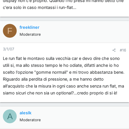
display non c'è proprio. Quando l'ho presa mi hanno detto che
c'era solo in caso montassi i run-flat...
freekliner
F
Moderatore
3/1/07
#16
Le run flat le montavo sulla vecchia car e devo dire che sono
utili si, ma allo stesso tempo le ho odiate, difatti anche io ho
scelto l'opzione "gomme normali" e mi trovo abbastanza bene.
Riguardo alla perdita di pressione, a me hanno detto
all'acquisto che la misura in ogni caso anche senza run flat, ma
siamo sicuri che non sia un optional?...credo proprio di si è!
aleslk
A
Moderatore