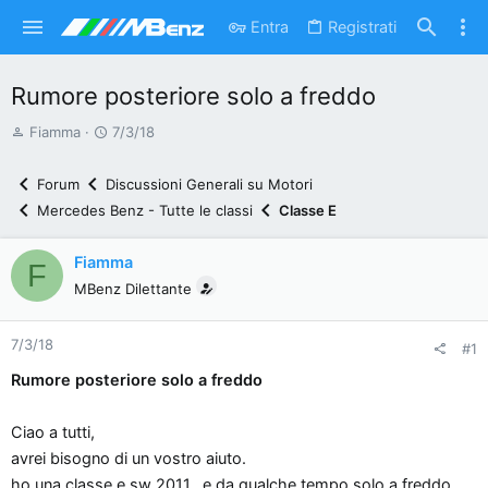
Entra
Registrati
Rumore posteriore solo a freddo
A
D
Fiamma
7/3/18
u
a
t
t
Forum
Discussioni Generali su Motori
o
a
Mercedes Benz - Tutte le classi
Classe E
r
d
e
'
Fiamma
F
d
i
MBenz Dilettante
i
n
s
i
7/3/18
c
z
#1
u
i
Rumore posteriore solo a freddo
s
o
s
Ciao a tutti,
i
avrei bisogno di un vostro aiuto.
o
ho una classe e sw 2011...e da qualche tempo solo a freddo