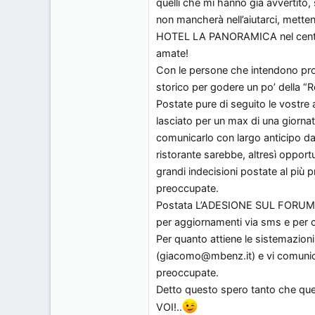
quelli che mi hanno già avvertito
non mancherà nell’aiutarci, mette
HOTEL LA PANORAMICA nel centro 
amate!
Con le persone che intendono pros
storico per godere un po’ della “R
Postate pure di seguito le vostre
lasciato per un max di una giorna
comunicarlo con largo anticipo dat
ristorante sarebbe, altresì opport
grandi indecisioni postate al più 
preoccupate.
Postata L’ADESIONE SUL FORUM co
per aggiornamenti via sms e per co
Per quanto attiene le sistemazion
(giacomo@mbenz.it) e vi comunicher
preoccupate.
Detto questo spero tanto che qu
VOI!..