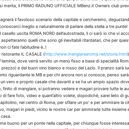
o si merita, il PRIMO RADUNO UFFICIALE MBenz.it Owners club previs
agnerà il favoloso scenario della capitale e cercheremo, degustan
i conoscerci meglio e naturalmente di parlare della stella a tre punte!
al casello uscita ROMA NORD dell’autostrada, li ci sarò io che vi acc
 aspetteranno quelli che sono gli inevitabili ritardatari, che per que
n ci fate l’abitudine è..!
 il ristorante IL CASALE (
http://www.mangiarearoma.net/storia.html
Flaminia, dove verrà servito un menù fisso a base di specialità 
o prezzo) e del buon vino bianco e rosso del Lazio. Il pranzo sarà l
to riguardante le MB e per chi ancora non si conosce, penso sarà
 è un vero e proprio casale che davanti a se ha un ampio spazio dov
e, finito di mangiare, si potranno vedere e magari provare tutte le au
 di fare foto, video e quant’altro volete, dopodichè, sarei lieto di g
itolino, nel centro di Roma, per sfilare un po’ e per ammirare la cit
o, magari in piedi, vicino le nostre car per ammirarle tutte insieme e
 casa.
ome buono per un ponte nella capitale, per chiunque fosse interessa