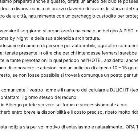
, siamo preparati anche a questo, difatti un amico del club (e poss
ndoci a disposizione a un prezzo davvero di favore, le stanze del s
della città, naturalmente con un parcheggio custodito per proteg
eguire il soggiorno si organizzerà una cena e un bel giro A PIEDI n
oma by Night” e della sua splendida architettura.
 adesioni e il numero di persone per automobile, ogni altro commen
ta; tenete presente in oltre che per chi intendesse fermarsi sarebb
e le tante prenotazioni in quel periodo nell’HOTEL anzidetto; anche 
uno di conoscere le adesioni con un anticipo di almeno 10 – 15 gg q
presto, se non fosse possibile si troverà comunque un posto per tutt
municate il vostro nome e il numero del cellulare a DJLIGHT (te
ntattarci il giorno stesso del raduno.
i in Albergo potete scrivere sul forum e successivamente a me
ò entro breve la disponibilità e il costo preciso, ripeto molto rid
esta notizia sia per voi motivo di entusiasmo e naturalmente…OR