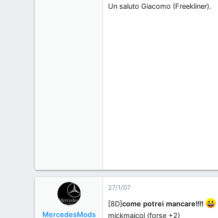
Un saluto Giacomo (Freekliner).
27/1/07
[8D]
come potrei mancare!!!!
MercedesMods
mickmaicol (forse +2)