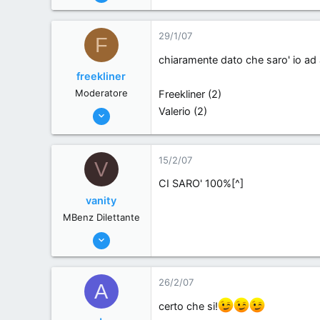
571
0
29/1/07
F
0
chiaramente dato che saro' io ad a
50
freekliner
Cuneo
Moderatore
Freekliner (2)
12/6/06
Valerio (2)
342
0
15/2/07
V
0
Roma, .
CI SARO' 100%[^]
vanity
MBenz Dilettante
7/2/07
8
0
26/2/07
A
0
certo che si!
roma, Italy.