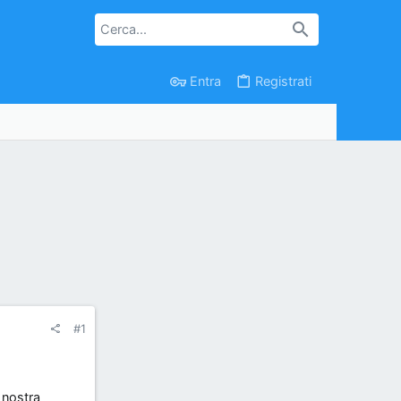
Entra
Registrati
#1
a nostra