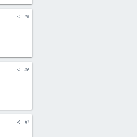
#5
#6
#7