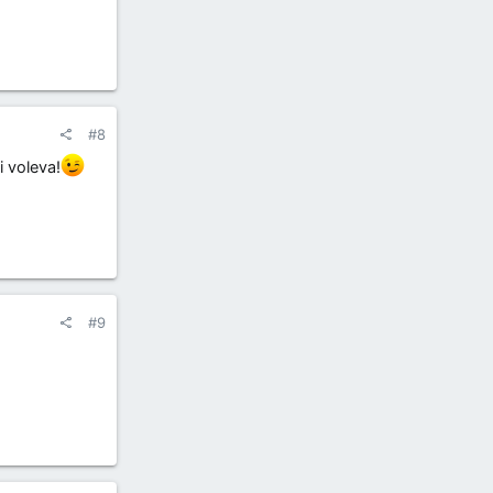
#8
i voleva!
#9