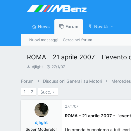
News
Forum
Novità
Nuovi messaggi
Cerca nel forum
ROMA - 21 aprile 2007 - L'evento d
A
D
djlight
27/1/07
u
a
t
t
Forum
Discussioni Generali su Motori
Mercedes 
o
a
1
2
Succ.
r
d
e
'
d
i
27/1/07
i
n
ROMA - 21 aprile 2007 - L'event
s
i
djlight
c
z
Super Moderator
Un grande buongiorno a tutti cari f
u
i