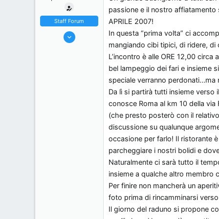
passione e il nostro affiatament
s
o
s
APRILE 2007!
Staff Forum
i
In questa “prima volta” ci accomp
22/5/06
o
mangiando cibi tipici, di ridere, d
7,174
n
L’incontro è alle ORE 12,00 circa 
18
e
bel lampeggio dei fari e insieme si
38
speciale verranno perdonati...ma no
44
Da lì si partirà tutti insieme verso
Milano, Italy
conosce Roma al km 10 della via 
(che presto posterò con il relativ
discussione su qualunque argomen
occasione per farlo! Il ristorante
parcheggiare i nostri bolidi e dov
Naturalmente ci sarà tutto il tempo
insieme a qualche altro membro cap
Per finire non mancherà un aperitiv
foto prima di rincamminarsi verso
Il giorno del raduno si propone c