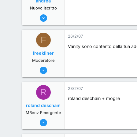
andrea
ladolcesosta.it
Nuovo Iscritto
8/12/06
136
0
26/2/07
F
0
Vanity sono contento della tua ades
Pistoia
freekliner
Moderatore
12/6/06
342
0
28/2/07
R
0
roland deschain + moglie
Roma, .
roland deschain
MBenz Emergente
7/6/06
197
0