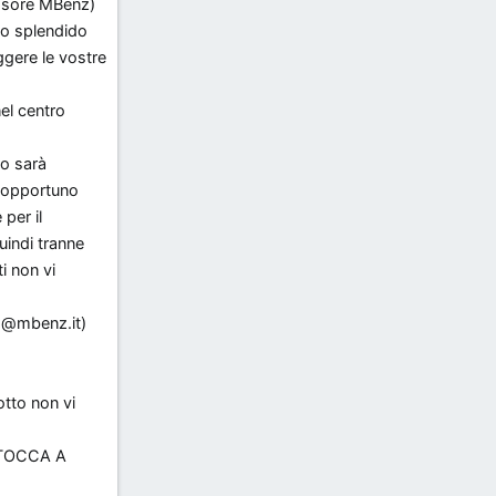
essore MBenz)
uo splendido
gere le vostre
el centro
to sarà
e opportuno
per il
uindi tranne
i non vi
o@mbenz.it)
otto non vi
A TOCCA A