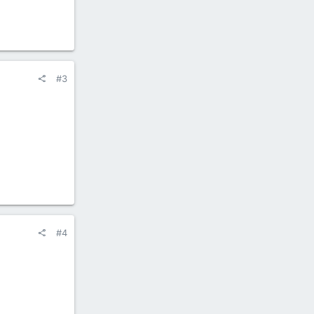
#3
#4