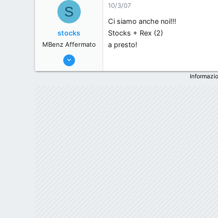
10/3/07
S
0
Ci siamo anche noi!!!
Roma, Italy.
stocks
Stocks + Rex (2)
www.forumlazioultras.it
MBenz Affermato
a presto!
1/6/06
301
Informazio
0
0
brescia, Italy.