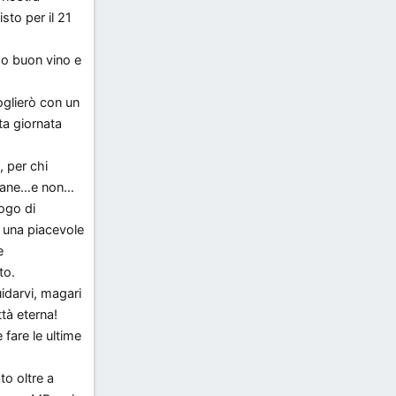
to per il 21
do buon vino e
oglierò con un
sta giornata
), per chi
Romane…e non…
uogo di
 una piacevole
e
to.
uidarvi, magari
tà eterna!
 fare le ultime
to oltre a