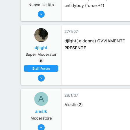
Nuovo Iscritto
untidyboy (forse +1)
30/5/06
1,241
1
27/1/07
0
djlight( e donna) OVVIAMENTE
54
djlight
PRESENTE
Como Italy.
Super Moderator
www.mercedesmods.it
Staff Forum
22/5/06
7,174
18
29/1/07
A
38
Aleslk (2)
44
aleslk
Milano, Italy
Moderatore
7/6/06