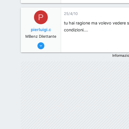
25/4/10
P
tu hai ragione ma volevo vedere s
pierluigi.c
condizioni....
MBenz Dilettante
25/4/10
14
Informazio
0
0
56
Firenze - Italia