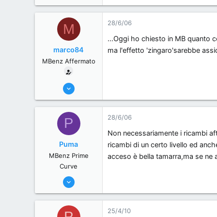
28/6/06
M
...Oggi ho chiesto in MB quanto 
marco84
ma l'effetto 'zingaro'sarebbe assic
MBenz Affermato
3/6/06
428
0
28/6/06
P
0
Non necessariamente i ricambi afte
, Italy.
Puma
ricambi di un certo livello ed anc
MBenz Prime
acceso è bella tamarra,ma se ne ac
Curve
2/6/06
60
0
25/4/10
P
0