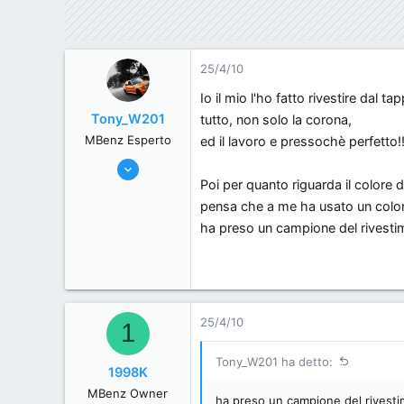
25/4/10
Io il mio l'ho fatto rivestire dal ta
Tony_W201
tutto, non solo la corona,
MBenz Esperto
ed il lavoro e pressochè perfetto!
26/1/10
Poi per quanto riguarda il colore 
943
pensa che a me ha usato un colore(
0
ha preso un campione del rivestimen
0
Milano-Italia
25/4/10
1
Tony_W201 ha detto:
1998K
MBenz Owner
ha preso un campione del rivesti