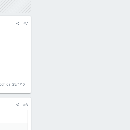
#7
odifica:
25/4/10
#8