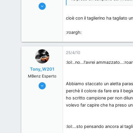
12/10/06
6,709
cioè con il taglierino ha tagliato 
0
36
:roargh:
Italia
25/4/10
:lol:..no...l'avrei ammazzato...:roa
Tony_W201
MBenz Esperto
Abbiamo staccato un aletta paras
26/1/10
perchè il colore da fare era il begi
943
ho scritto campione per non dilun
0
volevo far capire che ha preso un p
0
Milano-Italia
:lol:...sto pensando ancora al tagli