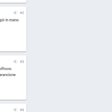
#2
 pò in meno
#3
 offrono
 arancione
#4