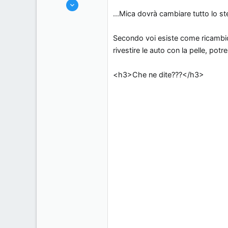
3/6/06
s
o
...Mica dovrà cambiare tutto lo ster
428
s
0
i
Secondo voi esiste come ricambio 
0
o
rivestire le auto con la pelle, potre
, Italy.
n
e
<h3>Che ne dite???</h3>