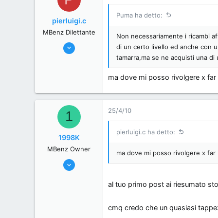
, Italy.
Puma ha detto:
pierluigi.c
MBenz Dilettante
Non necessariamente i ricambi aft
25/4/10
di un certo livello ed anche con 
14
tamarra,ma se ne acquisti una di u
0
ma dove mi posso rivolgere x far 
0
56
Firenze - Italia
25/4/10
1
pierluigi.c ha detto:
1998K
MBenz Owner
ma dove mi posso rivolgere x far 
12/10/06
6,709
al tuo primo post ai riesumato sto
0
36
cmq credo che un quasiasi tappez
Italia