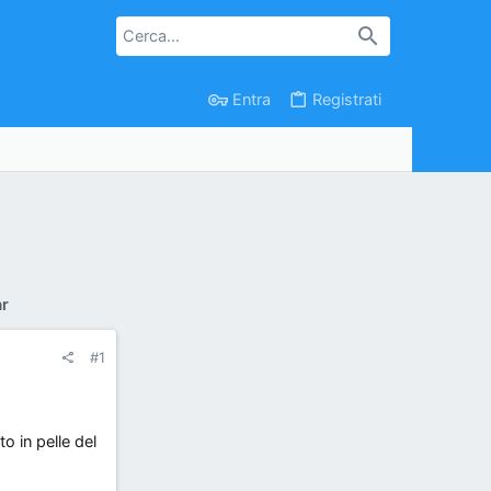
Entra
Registrati
r
#1
o in pelle del