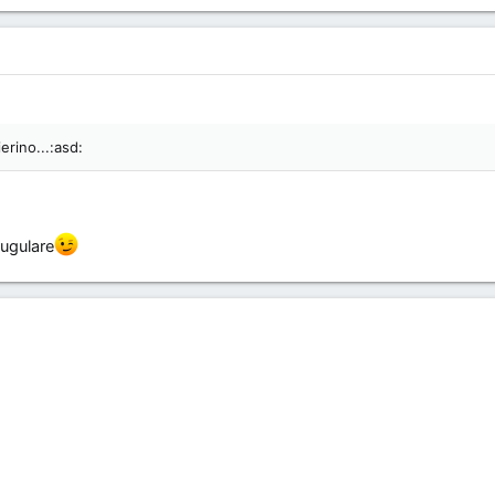
erino...:asd:
iugulare