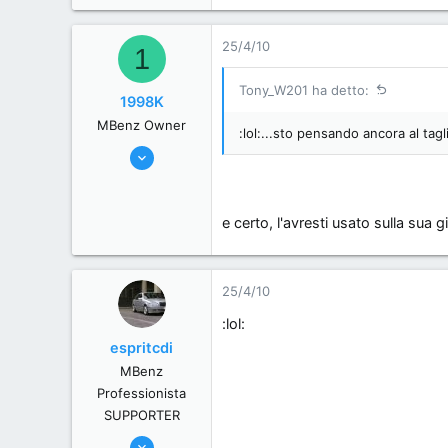
25/4/10
1
Tony_W201 ha detto:
1998K
MBenz Owner
:lol:...sto pensando ancora al tagli
12/10/06
6,709
0
e certo, l'avresti usato sulla sua g
36
Italia
25/4/10
:lol:
espritcdi
MBenz
Professionista
SUPPORTER
24/6/06