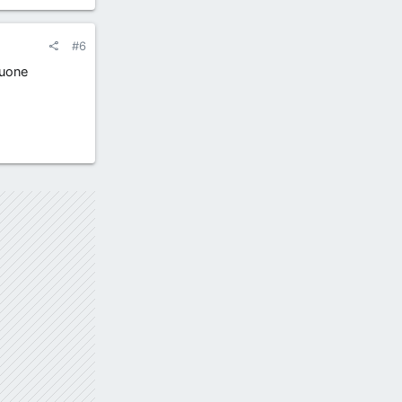
#6
buone