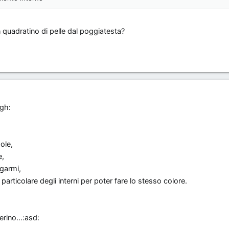
un quadratino di pelle dal poggiatesta?
rgh:
ole,
e,
garmi,
articolare degli interni per poter fare lo stesso colore.
erino...:asd: