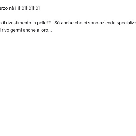
zo nè !!![:0][:0][:0]
il rivestimento in pelle??...Sò anche che ci sono aziende specializz
i rivolgermi anche a loro...