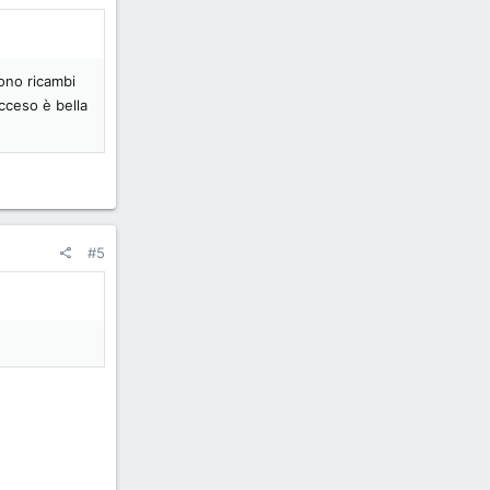
rono ricambi
cceso è bella
#5