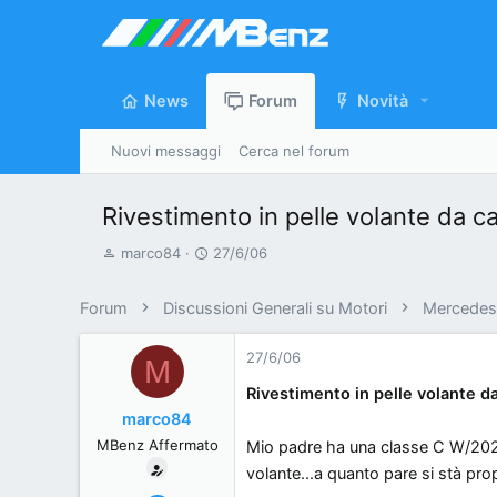
News
Forum
Novità
Nuovi messaggi
Cerca nel forum
Rivestimento in pelle volante da c
A
D
marco84
27/6/06
u
a
t
t
Forum
Discussioni Generali su Motori
Mercedes 
o
a
r
d
27/6/06
M
e
'
Rivestimento in pelle volante d
d
i
marco84
i
n
MBenz Affermato
Mio padre ha una classe C W/202 e 
s
i
c
z
volante...a quanto pare si stà pro
u
i