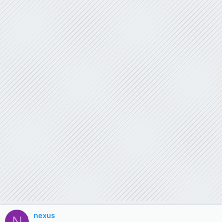
nexus
N