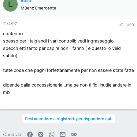
lucio
L
MBenz Emergente
11/4/07
#10
confermo
spesso per i talgiandi i vari controlli: vedi ingrassaggio
specchietti tanto per capire non li fanno ( e questo lo veid
subito)
tutte cose che paghi forfettariamente per non essere state fatte
dipende dalla concessionaria...ma se non ti fidi inutile andare in
mb
Devi accedere o registrarti per rispondere qui.
Facebook
Pinterest
WhatsApp
Email
Link
Condividi: