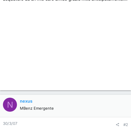
n
e
nexus
N
MBenz Emergente
30/3/07
#2