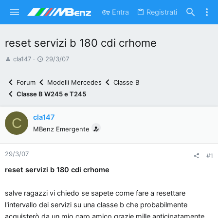
Entra
Registrati
reset servizi b 180 cdi crhome
A
D
cla147
29/3/07
u
a
t
t
Forum
Modelli Mercedes
Classe B
o
a
Classe B W245 e T245
r
d
e
'
cla147
C
d
i
MBenz Emergente
i
n
s
i
29/3/07
c
z
#1
u
i
reset servizi b 180 cdi crhome
s
o
s
salve ragazzi vi chiedo se sapete come fare a resettare
i
l'intervallo dei servizi su una classe b che probabilmente
o
acquisterò da un mio caro amico grazie mille anticipatamente....