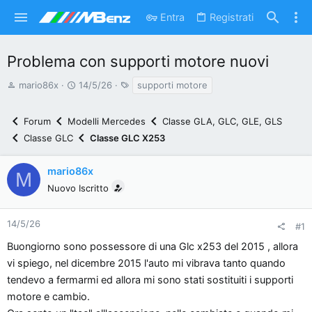
Entra
Registrati
Problema con supporti motore nuovi
A
D
T
mario86x
14/5/26
supporti motore
u
a
a
t
t
g
Forum
Modelli Mercedes
Classe GLA, GLC, GLE, GLS
o
a
Classe GLC
Classe GLC X253
r
d
e
'
mario86x
M
d
i
Nuovo Iscritto
i
n
s
i
c
z
14/5/26
#1
u
i
Buongiorno sono possessore di una Glc x253 del 2015 , allora
s
o
vi spiego, nel dicembre 2015 l'auto mi vibrava tanto quando
s
tendevo a fermarmi ed allora mi sono stati sostituiti i supporti
i
motore e cambio.
o