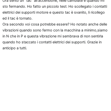
Ora sento un "tac" all'accensione, nelle cambiate e quando mi
n
e
sto fermando. Ho fatto un piccolo test: Ho scollegato i contatti
elettrici dei supporti motore e questo tac è svanito, li ricollego
ed il tac è tornato.
Ora secondo voi cosa potrebbe essere? Ho notato anche delle
vibrazioni quando sono fermo con la macchina a minimo,siamo
in N che in P e questa vibrazione mi sembrava di non sentirla
quando ho staccato i contatti elettrici dei supporti. Grazie in
anticipo a tutti.